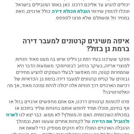
יכולים להגיע עד אליכם דרכנו. כאן באתר המובילים בישראל
תוכלו להזמין שירותי
הובלת תכולת דירה
כולל ארגזים, וזאת
במחיר זול ומשתלם שלא תרצו לפספס.
איפה משיגים קרטונים למעבר דירה
ברמת גן
בזול?
מסקר שערכנו בעיר רמת גן גילינו שיש בה מעט מאוד חנויות
למוצרי אריזה, בעיקר ברחוב ז'בוטינסקי. משמעות הדבר היא
שהתחרות קטנה, וזה מאפשר לבעלי העסקים להציע מחירים
גבוהים על
קניית קרטונים למעבר דירה ברמת גן.
הכדאיות של
רכישת הארגזים דרך חנויות אלה יכולה להיות נמוכה מאוד, אך מה
האלטרנטיבה?
פרט להזמנת קרטונים דרכנו, אם אתם מחפשים ארגזים בזול או
אף בחינם, תוכלו תמיד לחפש אותם בחנויות שליד ביתכם או
במכולת השכונתית. האם זה מומלץ? לא ממש. כבר יצא לנו
לארוז
ולהוביל את הדירה
של לקוחות אחרים שעשו זאת, ובמהלך
ההובלה הארגזים התגלו כלא חזקים מספיק כדי לשאת את