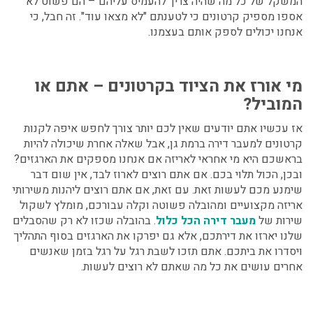
המשקל של כל מה שהיה צריך להעמיס עליהם – הם פשוט לא
אספו מספיק קרטונים כי לטענתם "לא מצאו עוד". זה חבל, כי
אנחנו יכולים לספק אותם בעצמנו.
מי אורז את הציוד בקרטונים – אתם או
המוביל?
אז עכשיו אתם יודעים שאין לכם יותר צורך לחפש איפה לקנות
קרטונים למעבר דירה ברמת גן, אבל שאלה אחרת שיכולה להיות
בראשכם היא מי אחראי לאריזה אם אנחנו מספקים את הארגזים?
ובכן, הכול תלוי בכם. אם אתם רוצים לארוז לבד, אין שום דבר
שימנע מכם לעשות זאת. עם זאת, אם אתם רוצים ליהנות משירותי
אריזה מקצועיים ומהובלה פשוטה וקלה עבורכם, מומלץ לשקול
שירות של
מעבר דירה הכל כלול
.
בהובלה שכזו לא רק שהסבלים
שלנו יארזו את דירתכם, אלא גם יפרקו את הארגזים בסוף התהליך
ויסדרו את ביתכם. אתם תזכו לשבת רגל על רגל בזמן שאנשים
אחרים עושים את כל מה שאתם לא רוצים לעשות.