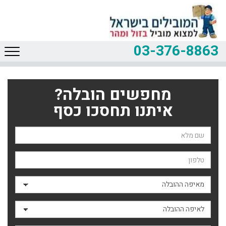
03-376-8863
מחפשים הובלה?
איתנו תחסכו כסף
שם השולח
טלפון
מאיפה ההובלה
לאיפה ההובלה