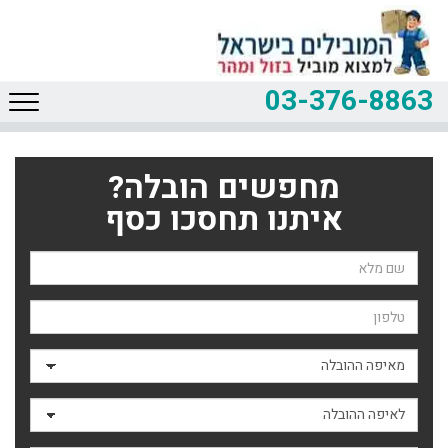
03-376-8863
מחפשים הובלה?
איתנו תחסכו כסף
שם השולח
טלפון
מאיפה ההובלה
לאיפה ההובלה