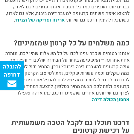
כמו תכולת מגירות, בעוד שקרטונים דו גליים יש להקדיש לחפצים
כבדים יותר ושבירים כמו כלי מטבח. אנחנו עוזרים לכם לא רק
למצוא איפה משיגים קרטונים למעבר דירה ביבנה
, אלא גם לארוז,
כשתוכלו להזמין דרכנו גם שירותי
אריזה ופריקה של הציוד
.
כמה משלמים על כל קרטון שמזמינים?
אנחנו בטוחים שכבר ענינו לכם על כל השאלות שהיו לכם, ונותרה
אחת אחרונה – המשפיעה ביותר על הבחירה שלכם – והיא
כמה
עולה קרטונים להעברת דירה ביבנה?
ובכן, המחיר יכול לנוע בין
כמה שקלים וכמה עשרות שקלים, זאת לפי סוג הקרטון שיידרש
לכם וגודלו. נוכל לחשב כמה יצא לכם להוביל את הבית + להזמין
קרטונים ולתת לכם הצעת מחיר בטלפון. להצעת המחיר הזו נוכל
לצרף גם שירותים אחרים שתזמינו דרכנו, כמו אריזה ואפילו
אחסון תכולת דירה
.
דרכנו תוכלו גם לקבל הטבה משמעותית
על רכישת קרטונים