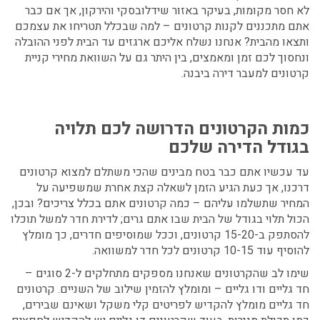
לא חסר מקומות, בעיקר באזור שידלובסקי והירקון, אך אם כבר
אתם מתכננים לקנות קרטונים – למה שבכלל תטריחו את עצמכם
ותצאו מהבית? אנחנו נשלח אליכם ארגזים עד הבית לפני ההובלה
ונחסוך לכם זמן ומאמצים, בין היתר גם על השוואת מחירי
קניית
קרטונים למעבר דירה ביבנה.
כמות הקרטונים הדרושה לכם תלויה
בגודל הדירה שלכם
עד עכשיו אתם כבר בטח מבינים שהכי משתלם למצוא קרטונים
דרכנו, אך כעת הגיע הזמן לשאלה קצת אחרת שמשפיעה על
המחיר שתשלמו עליהם – כמה קרטונים אתם בכלל צריכים? ובכן,
הכול תלוי בגודל של הבית שבו אתם גרים; לדירת חדר למשל תוכלו
להסתפק ב-15-20 קרטונים, וככל שמוסיפים חדרים, כך מומלץ
להוסיף עוד 10-15 קרטונים לכל חדר למשוואה.
שימו לב שהקרטונים שאנחנו מספקים מתחלקים ל-2 סוגים –
חד גליים ודו גליים – ומומלץ להזמין שילוב של השניים. קרטונים
חד גליים מומלץ להקדיש לפריטים קלי משקל ושאינם שבירים,