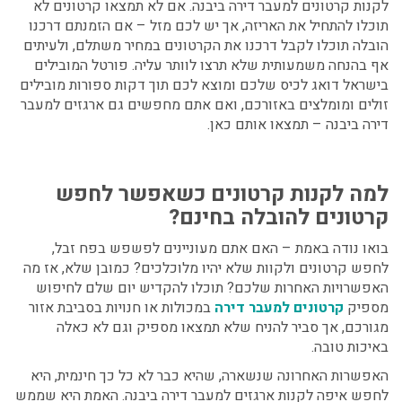
לקנות קרטונים למעבר דירה ביבנה.
אם לא תמצאו קרטונים לא
תוכלו להתחיל את האריזה, אך יש לכם מזל – אם הזמנתם דרכנו
הובלה תוכלו לקבל דרכנו את הקרטונים במחיר משתלם, ולעיתים
אף בהנחה משמעותית שלא תרצו לוותר עליה. פורטל המובילים
בישראל דואג לכיס שלכם ומוצא לכם תוך דקות ספורות מובילים
זולים ומומלצים באזורכם, ואם אתם מחפשים גם ארגזים למעבר
דירה ביבנה – תמצאו אותם כאן.
למה לקנות קרטונים כשאפשר לחפש
קרטונים להובלה בחינם?
בואו נודה באמת – האם אתם מעוניינים לפשפש בפח זבל,
לחפש קרטונים ולקוות שלא יהיו מלוכלכים? כמובן שלא, אז מה
האפשרויות האחרות שלכם? תוכלו להקדיש יום שלם לחיפוש
מספיק
קרטונים למעבר דירה
במכולות או חנויות בסביבת אזור
מגורכם, אך סביר להניח שלא תמצאו מספיק וגם לא כאלה
באיכות טובה.
האפשרות האחרונה שנשארה, שהיא כבר לא כל כך חינמית, היא
לחפש
איפה לקנות ארגזים למעבר דירה ביבנה
.
האמת היא שממש