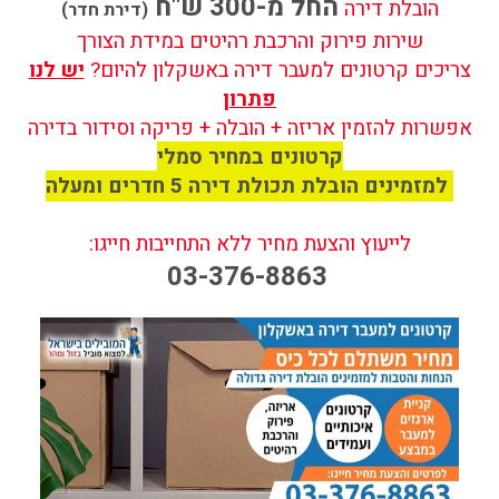
החל מ-300 ש"ח
הובלת דירה
(דירת חדר)
שירות פירוק והרכבת רהיטים במידת הצורך
צריכים קרטונים למעבר דירה באשקלון להיום?
יש לנו
פתרון
אפשרות להזמין אריזה + הובלה + פריקה וסידור בדירה
קרטונים במחיר סמלי
למזמינים הובלת תכולת דירה 5 חדרים ומעלה
לייעוץ והצעת מחיר ללא התחייבות חייגו:
03-376-8863