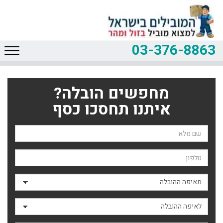
03-376-8863
מחפשים הובלה?
איתנו תחסכו כסף
שם השולח
טלפון
מאיפה ההובלה
לאיפה ההובלה