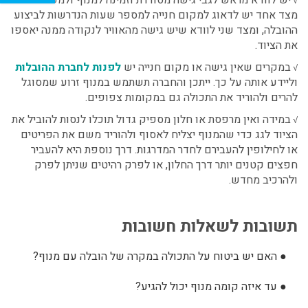
√
מצד אחד יש לדאוג למקום חנייה למספר שעות הנדרשות לביצוע
ההובלה, ומצד שני לוודא שיש גישה מהאוויר לנקודה ממנה יאספו
את הציוד.
במקרים שאין גישה או מקום חנייה יש
לפנות לחברת ההובלות
√
וליידע אותה על כך. ייתכן והחברה תשתמש במנוף זרוע שמסוגל
להרים ולהוריד את התכולה גם במקומות צפופים.
במידה ואין מרפסת או חלון מספיק גדול תוכלו לנסות להוביל את
√
הציוד לגג כדי שהמנוף יצליח לאסוף ולהוריד משם את הפריטים
או לחילופין להעבירם לחדר המדרגות. דרך נוספת היא להעביר
חפצים קטנים יותר דרך החלון, או לפרק רהיטים שניתן לפרק
ולהרכיב מחדש.
תשובות לשאלות חשובות
●
האם יש ביטוח על התכולה במקרה של הובלה עם מנוף?
●
עד איזה קומה מנוף יכול להגיע?