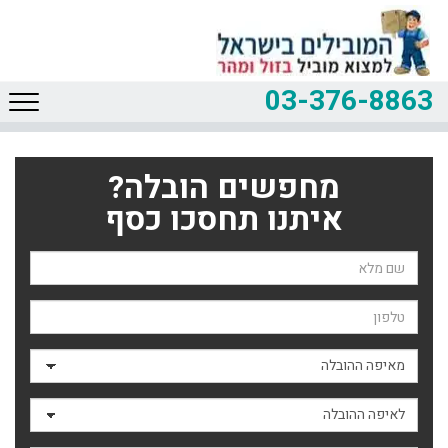
03-376-8863
מחפשים הובלה?
איתנו תחסכו כסף
שם השולח
טלפון
מאיפה ההובלה
לאיפה ההובלה