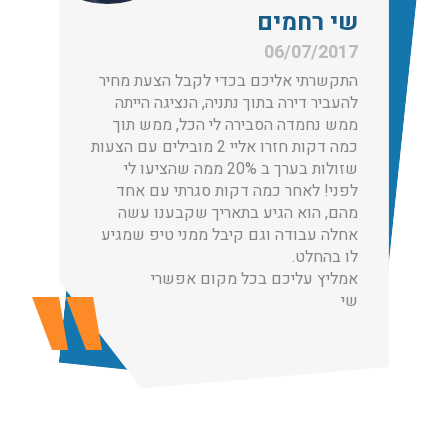
שי רחמים
עודכן לאחרונה: 30/03/2026, 12:23
06/07/2017
התקשרתי אליכם בכדי לקבל הצעת מחיר
להעביר דירה בתוך נתניה, הנציגה הייתה
ממש נחמדה הסבירה לי הכל, ממש תוך
הובלות מנוף בגבעת שמואל:
כמה דקות חזרו אליי 2 מובילים עם הצעות
שירותי הובלה עם מנוף בגבעת שמואל לכל סוגי ההובלות
שזולות בערך ב 20% ממה שהציעו לי
החל מהובלת תכולת דירה שלמה עם מנוף ועד פריט בודד.
לפני! לאחר כמה דקות סגרתי עם אחד
עודכן לאחרונה: 24/02/2026, 10:42
מהם, הוא הגיע בתאריך שקבענו עשה
אחלה עבודה וגם קיבל ממני טיפ שמגיע
לו בהחלט.
אמליץ עליכם בכל מקום אפשרי
הובלות מנוף בפרדס חנה:
שי
העברת פריטים כבדים עם מנוף בפרדס חנה ואפשרות הובלת
תכולת דירה שלמה עם מנוף.
עודכן לאחרונה: 24/02/2026, 10:42
שירותי אריזה: