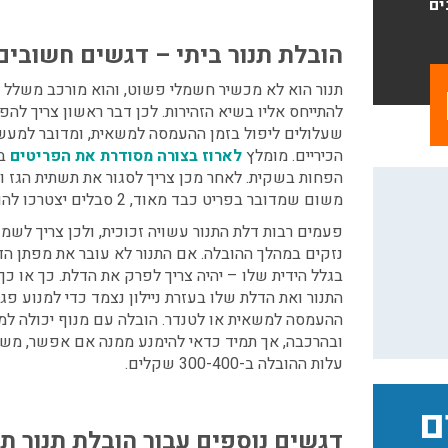
ים
הובלת תנור ביתי
– דגשים חשובים
תנור הוא לא מכשיר חשמלי פשוט, והוא מורכב משלל ע
להתייחס אליו בשיא הזהירות. לכן דבר ראשון צריך להפ
שעלולים ליפול בזמן ההעמסה למשאית, ומדובר למעש
הכיריים. מומלץ
לארוז בצורה מסודרת את הפריטים
בק
הפחות בשקית. לאחר מכן צריך לסגור את תשתית הגז ול
משום שמדובר בפריט כבד מאוד, 2 סבלים יצטרכו להוציא אותו יחדיו מהדירה.
פעמים רבות דלת התנור עשויה זכוכית, ולכן צריך לשמ
נזקים במהלך ההובלה. אם התנור לא עובר את מפתן הד
בגלל הידית שלו – יהיה צריך לפרק את הדלת. כך או כך,
התנור ואת הדלת שלו בעזרת ניילון נצמד כדי למנוע פ
ההעמסה למשאית או לטנדר.
הובלה עם מנוף
יכולה למ
ובהרכבה, אך תמיד כדאי להימנע ממנה אם אפשר, משו
עלות ההובלה ב-300-400 שקלים.
ם
דגשים נוספים עבור הובלת תנור ת