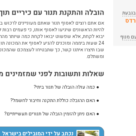
בסדר וגם
ות החל
רדס
הרכיב לנו את
הובלה והתקנת תנור עם כיריים
תוך
מה עם
הארון בחדר
שינה במחיר
אם אתם רוצים לאסוף תנור שאתם מעוניינים לרכוש ביד
ם מנוף
עודכן לאחרונה: 24/02/2026,
בדיחה.
להיות הראשונים שיגיעו לאסוף אותו, כי פעמים רבות 
ובלת
10:42
יבוא לקחת, אלא שפשוט יבואו לקחת כמה שיותר מהר. 
נוף.
צריכים
24 שעות ביממה ומוכנים להגיע לאסוף את המכונה ת
עודכן לאחרונה: 24/02/2026,
ו
שבו תיצרו איתנו קשר, כך שתבטיחו לעצמכם שהמכונה
10:42
:
ומשתלם.
י אריזה
עודכן לאחרונה: 30/03/2026,
בלת
שאלות ותשובות לפני שמזמינים מו
12:23
בעת
עודכן לאחרונה: 31/05/2026,
15:42
●
כמה עולה הובלה של תנור ביתי?
 בגבעת
●
האם ההובלה כוללת התקנה וחיבור לחשמל?
ות החל
רדס
מה עם
●
האם ניתן להזמין הובלה של תנורים תעשייתיים?
ם מנוף
עודכן לאחרונה: 24/02/2026,
ובלת
10:42
נוף.
נכתב על ידי המובילים בישראל