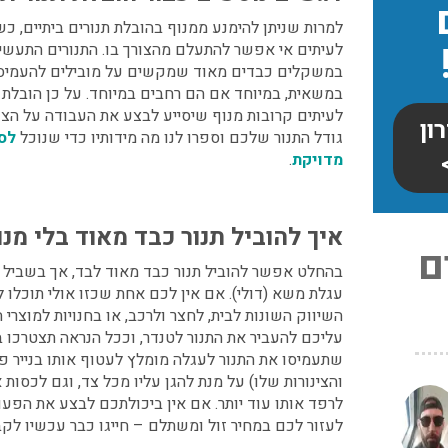
למרות שניתן להימנע ממנוף בהובלת תנורים ביתיים, כש
לעיתים אי אפשר להתעלם מהצורך בו. התנורים התעשיית
במשקלים כבדים מאוד שמקשים על מובילים להעמיס 
במשאית, במיוחד אם הם רחבים במיוחד. על כן הובלת 
לעיתים קרובות מנוף שיסייע לבצע את העבודה על הצד 
ון
גודל התנור שלכם וספרו לנו מה מידותיו כדי שנוכל
לס
מדויקת
.
איך להוביל תנור כבד מאוד
בלי מנו
ם
בהחלט אפשר להוביל תנור כבד מאוד לבד, אך בשביל 
עגלת משא (דולי). אם אין לכם אחת שכזו אולי תוכלו 
השיווק השונות לבית, לחצר ולרכב, או בחנויות למוצרי הו
עליכם להעביר את התנור לטנדר, וככל הנראה תצטרכו ב
שתעמיסו את התנור לעגלה מומלץ לעטוף אותו בנייר פ
והצינורות שלו) על מנת להגן עליו מכל צד, וגם לכסות
צריכים
לרפד אותו עוד יותר. אם אין ביכולתכם לבצע את הפעול
ו
לעזור לכם במחיר זול ומשתלם – חייגו כבר עכשיו לק
: