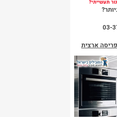
נור תעשייתי?
יותר?
03-3
ריסה ארצית