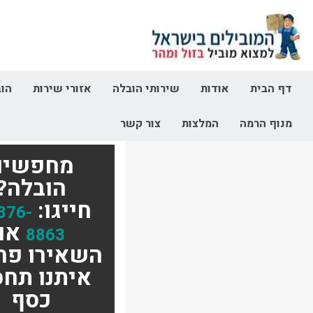
דף הבית
אודות
שירותי הובלה
אזורי שירות
הוב
מנוף הרמה
המלצות
צור קשר
מחפשים
הובלה?
חייגו:
376-
או
8863
השאירו פר
איתנו תחס
כסף