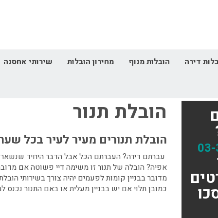
לות דירה
הובלות מנוף
מחירון הובלות
שירותי אחסנה
דף הבית
הובלות קטנות
הובלת תנור
הובלת תנור
הובלת תנורים מעיר לעיר בכל שעה
03-
עברתם דירה? העברתם הכל אבל הדבר היחיד שנשאר ל
אפיה? הובלה של תנור זו משימה דיי פשוטה אם מדובר
טים
מדובר בבניין קומות לפעמים יהיה צורך בשירותי הובלת 
כו
כמובן תלוי אם יש בבניין מעלית או באם התנור נכנס למ