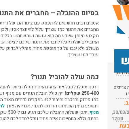
★
★
★
י אריזה
עודכן לאחרונה: 30/03/2026,
בלת
★
★
בסיום ההובלה – מחברים את התנו
12:23
יואש
בעת
עודכן לאחרונה: 31/05/2026,
אנשים רבים חוששים להתעסק עם צינור הגז של דירתם
15:42
ג'אן
מחברים את התנור כמו שצריך עלול להיווצר אסון, ולכן
מקצוע מיומן שיודע מה הוא עושה ושמשתמש בכלים 
 בגבעת
12/04/2019
המובילים שלנו יוכלו לחבר את התנור שלכם לצינור הגז
ות החל
רדס
אני ובת זוגתי
משולב
ולא יגבו על כך תוספת מחיר. מומלץ לבדוק על
מה עם
חיפשנו מוביל
עובד כמו שצריך.
ש
להעברת דירה
ם מנוף
עודכן לאחרונה: 24/02/2026,
קטנה בתוך
ובלת
10:42
נתניה בשעות
נוף.
צריכים
כמה עולה להוביל תנור?
הערב, אתם
עודכן לאחרונה: 24/02/2026,
ו
היחידים
10:42
דרכנו תוכלו לקבל את הצעת המחיר הזולה ביותר להוב
:
שהייתם
250-400 שקלים!
זה כולל הובלת תנורים עם מנוף ושי
י אריזה
זמינים
כמו פירוק והרכבה וחיבור לגז. במקרים נדירים מאוד המח
עודכן לאחרונה: 30/03/2026,
בלת
והמחיר היה
ויושפע מזמן השימוש הנדרש למנוף. אם יהיה צורך
להז
12:23
ממש מפתיע,
מנוף
, יתכן שעלו
בעת
עודכן לאחרונה: 31/05/2026,
הבחור שהגיע
בחינם וללא התחייבות איזה מחיר נוכל לסדר לכם להוב
15:42
היה ממש
 בגבעת