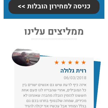
כניסה למחירון הובלות >>
ממליצים עלינו
שירותי אריזה:
לפני שמתבצעת ההובלה צריכים לדאוג לארוז את הכל כמו
שצריך! פורטל המובילים בישראל מציע לכם שירותי אריזה
ברמה הגבוהה ביותר, לקבלת הצעת מחיר כנסו עכשיו
עודכן לאחרונה: 31/05/2026, 15:42
★
★
★
★
★
רוית גלולה
הובלות בתל אביב:
06/03/2018
עודכן לאחרונה: 30/03/2026, 12:23
איזה כיף לדעת שיש גם אנשים ישרים בין
כל המובילים, אחרי שהבריזו לנו פעם אחת
חששנו להזמין הובלה מחברה שאנחנו לא
מכירים, שמחה שלבסוף בחרנו בכם גם
בגלל המחיר אבל עכשיו אני יכולה להגיד