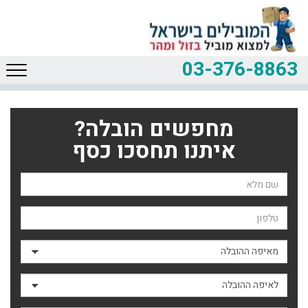
03-376-8863
מחפשים הובלה?
איתנו תחסכו כסף
שם השולח
טלפון
מאיפה ההובלה
לאיפה ההובלה