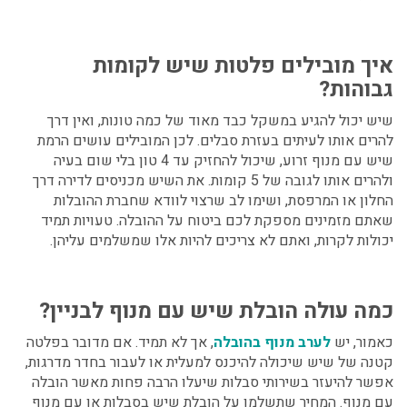
איך מובילים פלטות שיש לקומות
גבוהות?
שיש יכול להגיע במשקל כבד מאוד של כמה טונות, ואין דרך
להרים אותו לעיתים בעזרת סבלים. לכן המובילים עושים
הרמת
שיש עם מנוף
זרוע, שיכול להחזיק עד 4 טון בלי שום בעיה
ולהרים אותו לגובה של 5 קומות. את השיש מכניסים לדירה דרך
החלון או המרפסת, ושימו לב שרצוי לוודא שחברת ההובלות
שאתם מזמינים מספקת לכם ביטוח על ההובלה. טעויות תמיד
יכולות לקרות, ואתם לא צריכים להיות אלו שמשלמים עליהן.
כמה עולה
הובלת שיש עם מנוף לבניין?
כאמור, יש
לערב מנוף בהובלה
, אך לא תמיד. אם מדובר בפלטה
קטנה של שיש שיכולה להיכנס למעלית או לעבור בחדר מדרגות,
אפשר להיעזר בשירותי סבלות שיעלו הרבה פחות מאשר הובלה
עם מנוף. המחיר שתשלמו על
הובלת שיש
בסבלות או עם מנוף