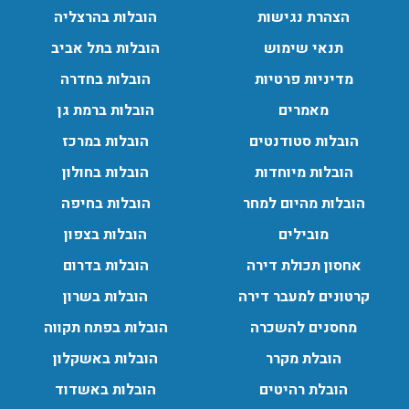
הובלות מנוף בפרדס חנה:
הצהרת נגישות
הובלות בהרצליה
העברת פריטים כבדים עם מנוף בפרדס חנה ואפשרות הובלת
תנאי שימוש
הובלות בתל אביב
תכולת דירה שלמה עם מנוף.
מדיניות פרטיות
הובלות בחדרה
עודכן לאחרונה: 24/02/2026, 10:42
מאמרים
הובלות ברמת גן
הובלות סטודנטים
הובלות במרכז
הובלות מיוחדות
הובלות בחולון
הובלות מהיום למחר
הובלות בחיפה
מובילים
הובלות בצפון
אחסון תכולת דירה
הובלות בדרום
קרטונים למעבר דירה
הובלות בשרון
מחסנים להשכרה
הובלות בפתח תקווה
הובלת מקרר
הובלות באשקלון
הובלת רהיטים
הובלות באשדוד