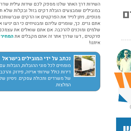
השירות דרך האתר שלנו מספק לכם שירות עילית שדרכו
ם
במובילים שמבצעים הובלת דקים בזול ובקלות שלא תי
מנופים, ניתן לנייד את הפרקטים או הדקים שברשותכ
אתם גרים. כך, שומרים עליהם ומבטיחים כי הם יגיעו 
שלמים ומוכנים להרכבה. אם אתם שואלים את עצמכם 
פרקטים , דעו שדרך אתר זה אתם מקבלים את
המחירים
איתנו!
צריכים
נכתב על ידי המובילים בישראל
ו
מומחים לכל סוגי ההובלות, הובלות עם 
★
★
★
:
דירות כולל שירותי אריזה, פירוק והרכב
י אריזה
★
★
של משרדים ותכולת עסקים. ניסיון של
עודכן לאחרונה: 30/03/2026,
בלת
המלצות.
שלום
12:23
בעת
עודכן לאחרונה: 31/05/2026,
סיני
15:42
01/06/2018
 בגבעת
הזמנתי הובלה
ות החל
רדס
קטנה מנתניה
מה עם
ש
לתל אביב