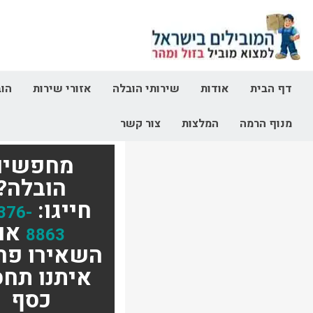
דף הבית
אודות
שירותי הובלה
אזורי שירות
הוב
מנוף הרמה
המלצות
צור קשר
מחפשים
הובלה?
חייגו:
376-
או
8863
השאירו פר
איתנו תחס
כסף