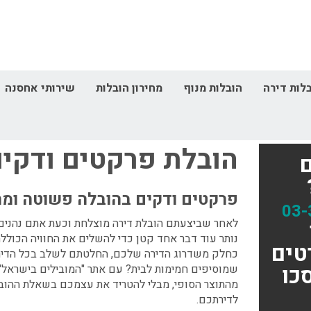
לות דירה
הובלות מנוף
מחירון הובלות
שירותי אחסנה
דף הבית
הובלות מיוחדות
הובלת פרקטים ודק
הובלת פרקטים ודקי
פרקטים ודקים בהובלה פשוטה ומה
03-
לאחר שביצעתם הובלת דירה מוצלחת וכעת אתם נהני
נותר עוד דבר אחד קטן כדי להשלים את החוויה הכולל
טים
כחלק משדרוג הדירה שלכם, החלטתם לשלב בכל הדיר
כו
שמוסיפים חמימות לבית? עם אתר "המובילים בישראל" 
מהתוצר הסופי, מבלי להטריד את עצמכם בשאלת ההו
לדירתכם.