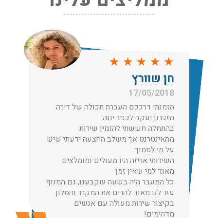
לפני שמתבצעת ההובלה צריכים לדאוג לארוז את הכל כמו
שצריך! פורטל המובילים בישראל מציע לכם שירותי אריזה
ברמה הגבוהה ביותר, לקבלת הצעת מחיר כנסו עכשיו
עודכן לאחרונה: 31/05/2026, 15:42
★
★
★
★
★
הובלות בתל אביב:
חן שוורץ
עודכן לאחרונה: 30/03/2026, 12:23
17/05/2018
הזמנתי דרככם העברת תכולה של דירה
מזכרון יעקב לכפר יונה
בהתחלה חששתי להזמין שירות
הובלות מנוף בגבעת שמואל:
מהאינטרנט אך משלב ההצעה ידעתי שיש
שירותי הובלה עם מנוף בגבעת שמואל לכל סוגי ההובלות
על מי לסמוך
החל מהובלת תכולת דירה שלמה עם מנוף ועד פריט בודד.
השירותי אריזה היו מעולים ומומלצים
עודכן לאחרונה: 24/02/2026, 10:42
מאוד למי שאין זמן
כל המעבר היה בשעה שקבענו, גם המנוף
עזר לנו מאוד להרים את המקרר והסלון
בקיצור שירות מעולה עם אנשים
הובלות מנוף בפרדס חנה:
מדהימים!