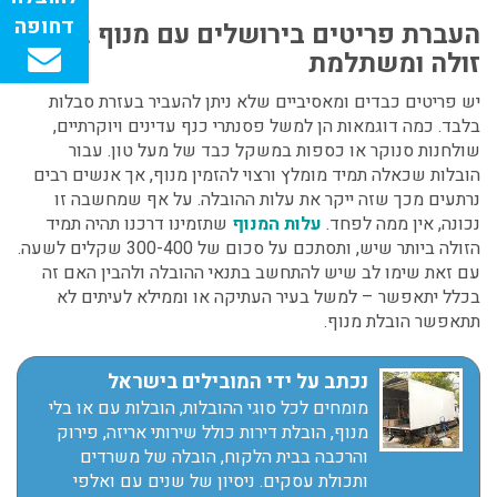
העברת פריטים בירושלים
עם מנוף בעלות
זולה ומשתלמת
יש פריטים כבדים ומאסיביים שלא ניתן להעביר בעזרת סבלות
בלבד. כמה דוגמאות הן למשל פסנתרי כנף עדינים ויוקרתיים,
שולחנות סנוקר או כספות במשקל כבד של מעל טון. עבור
הובלות שכאלה תמיד מומלץ ורצוי להזמין מנוף, אך אנשים רבים
נרתעים מכך שזה ייקר את עלות ההובלה.
על אף שמחשבה זו
נכונה, אין ממה לפחד.
עלות המנוף
שתזמינו דרכנו תהיה תמיד
הזולה ביותר שיש, ותסתכם על סכום של 300-
400 שקלים לשעה.
עם זאת שימו לב שיש להתחשב בתנאי ההובלה ולהבין האם זה
בכלל יתאפשר – למשל בעיר העתיקה או וממילא לעיתים לא
תתאפשר הובלת מנוף.
נכתב על ידי המובילים בישראל
מומחים לכל סוגי ההובלות, הובלות עם או בלי
מנוף, הובלת דירות כולל שירותי אריזה, פירוק
והרכבה בבית הלקוח, הובלה של משרדים
ותכולת עסקים. ניסיון של שנים עם ואלפי