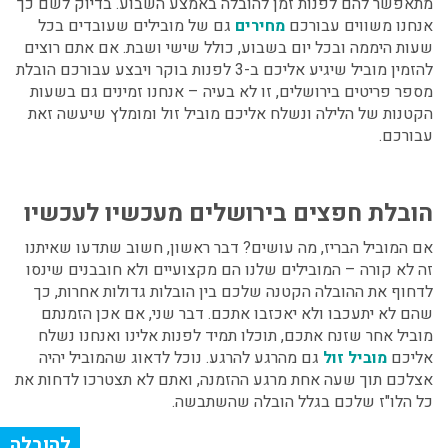
מתאפשר להם לפנות זמן להובלה באמצע השבוע. בדיוק לשם כך
אנחנו משווים עבורכם
מחירים
גם של מובילים שעובדים בכל
שעות היממה ובכל יום בשבוע, כולל שישי ושבת. אם אתם רוצים
להזמין מוביל שיגיע אליכם ב-3 לפנות בוקר ויבצע עבורכם הובלת
מספר פריטים בירושלים, זו לא בעיה – אנחנו זמינים גם בשעות
הקטנות של הלילה ונשלח אליכם מוביל זול ומומלץ שיעשה זאת
עבורכם.
הובלת חפצים בירושלים
מעכשיו לעכשיו
אם המוביל הבריז, מה עושים? דבר ראשון, חשוב שתדעו שאיתנו
זה לא קורה – המובילים שלנו הם מקצועיים ולא חובבנים שינסו
לדחוף את ההובלה הקטנה שלכם בין הובלות גדולות אחרות, כך
שהם לא יתעכבו ולא יאכזבו אתכם. דבר שני, אם אכן הזמנתם
מוביל אחר שזנח אתכם, תוכלו תמיד לפנות אלינו ואנחנו נשלח
אליכם
מוביל זול
גם מהרגע להרגע. נוכל לדאוג שהמוביל יהיה
אצלכם תוך שעה אחת מרגע ההזמנה, ואתם לא תצטרכו לדחות את
כל הלו"ז שלכם בגלל הובלה שהשתבשה.