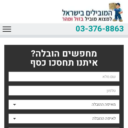
03-376-8863
מחפשים הובלה?
איתנו תחסכו כסף
שם השולח
טלפון
מאיפה ההובלה
לאיפה ההובלה