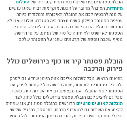
הובלת פסנתרים בירושלים
נכנסת תחת קטגוריה של
הובלות
מיוחדות
. הסיבה? מדובר על הכנות מוקדמות רבות שאנו עושים
על מנת להבטיח לכם את ההובלה האיכותית והמלודית ביותר.
עטיפת הפסנתר בניילון קשיח ונצמד היה סטנדרט שלנו שאנו לא
מתפשרים עליו: הודות לשכבה המגנה, אנו יכולים להבטיח כי
הפסנתר לא ישרט ולא יחווה כל סוג של זעזוע. על פי דרישה,
נוסיף שכבה נוספת של קרטונים שתגן על הפסנתר שלכם.
הובלת פסנתר קיר או כנף בירושלים כולל
פירוק והרכבה
בתיאום מראש, נוכל לשלוח אליכם צוות מיומן שיודע גם לפרק
ולהרכיב פסנתרים. לא אחת, ישנה דרישה של לקוחות לפרק את
הפסנתר לפני ההובלה. אנו מבצעים גם את השירות הזה, כאשר
נוכל גם להציע לכם
הובלת פסנתר בירושלים כולל כיוון.
לצד
הובלות לאנשים פרטיים
הדורשים בהובלה מסוג זה, אנו שמחים
להציע את השירות גם למועדוני תרבות, בתי ספר, בתי גיל שלישי
והיכלי מוסיקה. שירות פירוק והרכבה וכיוון הפסנתר כלול במחיר.