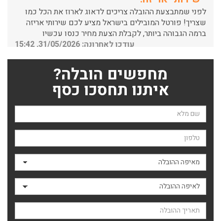
שצריך! פורטל המובילים בישראל מציע לכם שירותי אריזה
ברמה הגבוהה ביותר, לקבלת הצעת מחיר כנסו עכשיו
עודכן לאחרונה: 31/05/2026, 15:42
הובלות בתל אביב:
מחפשים הובלה?
עודכן לאחרונה: 30/03/2026, 12:23
איתנו תחסכו כסף
שם השולח
הובלות מנוף בגבעת שמואל:
טלפון
שירותי הובלה עם מנוף בגבעת שמואל לכל סוגי ההובלות
החל מהובלת תכולת דירה שלמה עם מנוף ועד פריט בודד.
מאיפה ההובלה
עודכן לאחרונה: 24/02/2026, 10:42
לאיפה ההובלה
הובלות מנוף בפרדס חנה:
תאריך ההובלה
העברת פריטים כבדים עם מנוף בפרדס חנה ואפשרות הובלת