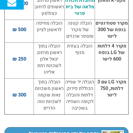
מקפיא תחתון
מהובלת תכולה
ראשון מרחוב
2,000 ₪
מלאה של בית
ראשונים לרחוב
פרטי
כצנלסון
מקרר סטודנטים
הובלה קטנה
הובלה מחיפה
בנפח של 300
של מקרר
לראשון לציון
500 ₪
ליטר
ומספר ארגזים
מקרר 4 דלתות
הובלה בעזרת
הובלה בתוך
של LG בנפח
מנוף
ראשון מרחוב
600 ליטר
יגאל אלון
250 ₪
לשכונת רמת
אליהו
מקרר LG עם 3
הובלה יד שנייה
הובלה בתוך
דלתות, 750
הכוללת פירוק
ראשון משכונת
ליטר
דלתות והובלה
נאות שקמה
300 ₪
לקומה השנייה
לשכונת נווה
בשכיבה
הדרים