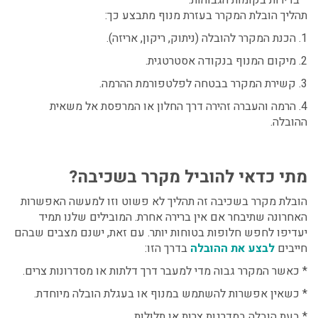
תהליך הובלת המקרר בעזרת מנוף מתבצע כך:
1. הכנת המקרר להובלה (ניתוק, ריקון, אריזה).
2. מיקום המנוף בנקודה אסטרטגית.
3. קשירת המקרר בבטחה לפלטפורמת ההרמה.
4. הרמה והעברה זהירה דרך החלון או המרפסת אל משאית
ההובלה.
מתי כדאי להוביל מקרר בשכיבה?
הובלת מקרר בשכיבה זה תהליך לא פשוט וזו למעשה האפשרות
האחרונה שתיבחר אם אין ברירה אחרת. המובילים שלנו תמיד
יעדיפו לחפש חלופות בטוחות יותר. עם זאת, ישנם מצבים שבהם
חייבים
לבצע את ההובלה
בדרך הזו:
* כאשר המקרר גבוה מדי למעבר דרך דלתות או מסדרונות צרים.
* כשאין אפשרות להשתמש במנוף או בעגלת הובלה מיוחדת.
* בעת הובלה במדרגות צרות או תלולות.