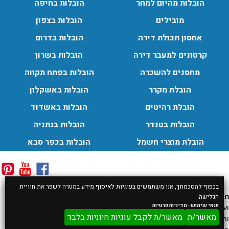
הובלות מהיום למחר
הובלות בחיפה
מובילים
הובלות בצפון
אחסון תכולת דירה
הובלות בדרום
קרטונים למעבר דירה
הובלות בשרון
מחסנים להשכרה
הובלות בפתח תקווה
הובלת מקרר
הובלות באשקלון
הובלת רהיטים
הובלות באשדוד
הובלות בטנדר
הובלות בנתניה
הובלת מוצרי חשמל
הובלות בכפר סבא
בכפוף להסכמתך, אנו משתמשים בעוגיות לאיסוף מידע במטרה לשפר את חוויית
הבהרה:
המחירים וזמני ההגעה המוצגים באתר נועדו להמחשה בלבד
הגלישה.
תנאי שימוש
-
מדיניות פרטיות
ועשויים להשתנות בהתאם לסוג ההובלה, מורכבות השירות, מיקום הלקוח
מאשר/ת
מאשר/ת לקבל עוגיות חיוניות בלבד
ותנאי הדרך. המחיר והזמן הסופיים ייקבעו בשיחת טלפון ובהתאם לפרטי