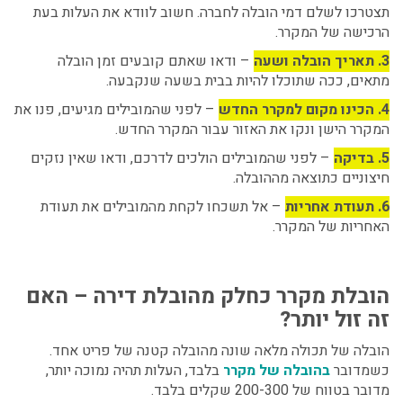
תצטרכו לשלם דמי הובלה לחברה. חשוב לוודא את העלות בעת
הרכישה של המקרר.
3. תאריך הובלה ושעה
– ודאו שאתם קובעים זמן הובלה
מתאים, ככה שתוכלו להיות בבית בשעה שנקבעה.
4. הכינו מקום למקרר החדש
– לפני שהמובילים מגיעים, פנו את
המקרר הישן ונקו את האזור עבור המקרר החדש.
5. בדיקה
– לפני שהמובילים הולכים לדרכם, ודאו שאין נזקים
חיצוניים כתוצאה מההובלה.
6. תעודת אחריות
– אל תשכחו לקחת מהמובילים את תעודת
האחריות של המקרר.
הובלת מקרר כחלק מהובלת דירה – האם
זה זול יותר?
הובלה של תכולה מלאה שונה מהובלה קטנה של פריט אחד.
כשמדובר
בהובלה של מקרר
בלבד, העלות תהיה נמוכה יותר,
מדובר בטווח של 200-300 שקלים בלבד.