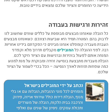
הידיעה כי החומרים והציוד שלכם נמצאים בידיים טובות.
זהירות ורגישות בעבודה
כל הובלה שאנחנו מבצעים מבוססת על כללים שונים שחשוב לנו
לדבוק בהם. המטרה תמיד היא שביעות רצונכם. כשאנחנו מבצעים
העברת מעבדה קומפלט
אנחנו מבינים כי הפקדתם בידינו אחריות
רבה. לפני ההובלה כל
המובילים
מקבלים תדרוך מלא וקפדני
המנחה אותם לפעול בזהירות וברגישות עם הציוד היקר לכם.
הובלת מעבדות
מתבצעת בנסיעה זהירה ומבוקרת על מנת למנוע
כמה שפחות תזוזות לאורך הנסיעה – הכל בכדי לשמור על הציוד
שלכם.
נכתב על ידי המובילים בישראל
מומחים לכל סוגי ההובלות, הובלות עם או בלי
מנוף, הובלת דירות כולל שירותי אריזה, פירוק
והרכבה בבית הלקוח, הובלה של משרדים
ותכולת עסקים. ניסיון של שנים עם ואלפי