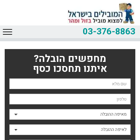
03-376-8863
מחפשים הובלה?
איתנו תחסכו כסף
שם השולח
טלפון
מאיפה ההובלה
לאיפה ההובלה