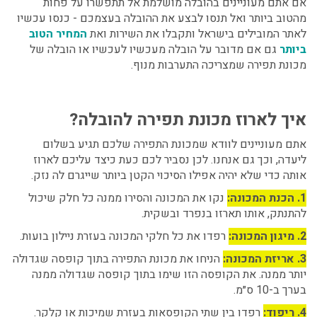
אם אתם מעוניינים בהובלה מושלמת אל תתפשרו על פחות
מהטוב ביותר ואל תנסו לבצע את ההובלה בעצמכם - כנסו עכשיו
לאתר המובילים בישראל ותקבלו את השירות ואת
המחיר הטוב
ביותר
גם אם מדובר על הובלה מעכשיו לעכשיו או הובלה של
מכונת תפירה שמצריכה התערבות מנוף.
איך לארוז מכונת תפירה להובלה?
אתם מעוניינים לוודא שמכונת התפירה שלכם תגיע בשלום
ליעדה, וכך גם אנחנו. לכן נסביר לכם כעת כיצד עליכם לארוז
אותה כדי שלא יהיה אפילו הסיכוי הקטן ביותר שייגרם לה נזק.
1. הכנת המכונה:
נקו את המכונה והסירו ממנה כל חלק שיכול
להתנתק, אותו תארזו בנפרד ובשקית.
2. מיגון המכונה:
רפדו את כל חלקי המכונה בעזרת ניילון בועות.
3. אריזת המכונה:
הניחו את מכונת התפירה בתוך קופסה שגדולה
יותר ממנה. את הקופסה הזו שימו בתוך קופסה שגדולה ממנה
בערך ב-10 ס״מ.
4. ריפוד:
רפדו בין שתי הקופסאות בעזרת שמיכות או קלקר.