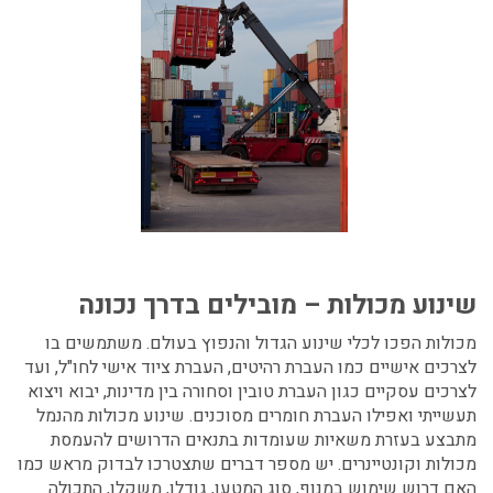
שינוע מכולות – מובילים בדרך נכונה
מכולות הפכו לכלי שינוע הגדול והנפוץ בעולם. משתמשים בו
לצרכים אישיים כמו העברת רהיטים, העברת ציוד אישי לחו"ל, ועד
לצרכים עסקיים כגון העברת טובין וסחורה בין מדינות, יבוא ויצוא
תעשייתי ואפילו העברת חומרים מסוכנים. שינוע מכולות מהנמל
מתבצע בעזרת משאיות שעומדות בתנאים הדרושים להעמסת
מכולות וקונטיינרים. יש מספר דברים שתצטרכו לבדוק מראש כמו
האם דרוש שימוש במנוף, סוג המטען, גודלו, משקלו, התכולה