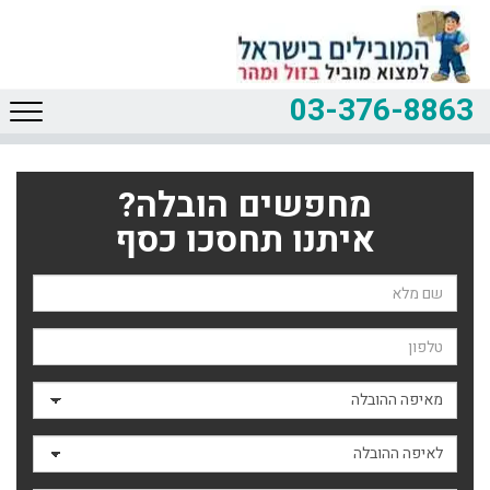
03-376-8863
מחפשים הובלה?
איתנו תחסכו כסף
שם השולח
טלפון
מאיפה ההובלה
לאיפה ההובלה