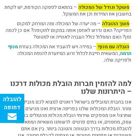
·
משקל וגודל של המכולה
– בהתאם לפסקה הקודמת, יש לקחת
בחשבון את המידות וכן את המשקל.
·
משך ההובלה
– מה יעדה של המכולה ומה המרחק למקום
הפריקה? האם נדרש לאחסן אותה במקום לתקופה? אם כן לכמה
זמן? האם המסלול כולל העברה לאונייה או למטוס?
·
הובלה עם מנוף
– במידה ויש להעביר את המכולה בעזרת
מנוף
הרמה
, המשאית חייבת לכלול זרוע המיועדת להנפת המכולה
ולפריקה שלה.
למה להזמין חברות הובלת מכולות דרכנו
– היתרונות שלנו
אנו בחברת המובילים בישראל דואגים למצוא לכם מוביל בזול
ומהר. הובלת המכולות שלנו בפריסה ארצית ואנו מגיעים לכל יעד
שתרצו! אנו מספקים שירותי הובלת מכולות מהנמלים בארץ, מבתי
עסק, מחסנים, או בתים פרטים. לרשותנו משאיות המתאימות
להובלת מכולות בדרך הבטוחה והטובה ביותר. בין אם אתם
משווקים או מפיצים סחורות, או מצפים לקבלת סחורה, אנו