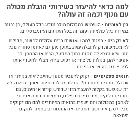
למה כדאי להיעזר בשירותי הובלת מכולה
עם מנוף וכמה זה עולה?
בין לאומיות
- השימוש במכולות מוכר ונודע בכל העולם, הן נבנות
במידות כלל עולמיות ועומדות בכל התקנים האוניברסליים.
לא רק בים
- בניגוד למה שאנשים רבים עלולים לחשוב, מכולות
לא משמשות רק להובלה ימית. בתוכן ניתן גם לאחסן סחורה מכל
סוג שלא נמצא לה מקום בתוך המפעל, הבית או המחסן. כך
אפשר להגן בקלות על ציוד או רכוש בחוץ מבלי לחשוף אותו
לפגעי מזג האוויר או גניבות.
תנאים ספציפיים
- זקוק להעביר מטען שחייב להיות בקירור או
שכולל חומרים מסוכנים? הובלת מכולות תפתור אותך מדאגה. לא
רק שאפשר בקלות להעביר מזון שדורש קירור או חימום, גם
חומרים דליקים, מיני נוזלים רעילים, חומצות וכדומה אפשרי
לאחסן במכולות והם ישמרו בתנאים המיוחדים להם הם זקוקים
מבלי לסכן את יושבי הספינה או המתגוררים בסמוך למקום
הימצאה.