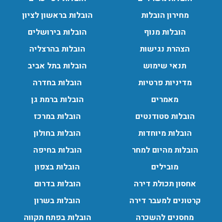
הובלות מנוף בפרדס חנה:
מחירון הובלות
הובלות בראשון לציון
העברת פריטים כבדים עם מנוף בפרדס חנה ואפשרות הובלת
הובלות מנוף
הובלות בירושלים
תכולת דירה שלמה עם מנוף.
הצהרת נגישות
הובלות בהרצליה
עודכן לאחרונה: 24/02/2026, 10:42
תנאי שימוש
הובלות בתל אביב
מדיניות פרטיות
הובלות בחדרה
מאמרים
הובלות ברמת גן
הובלות סטודנטים
הובלות במרכז
הובלות מיוחדות
הובלות בחולון
הובלות מהיום למחר
הובלות בחיפה
מובילים
הובלות בצפון
אחסון תכולת דירה
הובלות בדרום
קרטונים למעבר דירה
הובלות בשרון
מחסנים להשכרה
הובלות בפתח תקווה