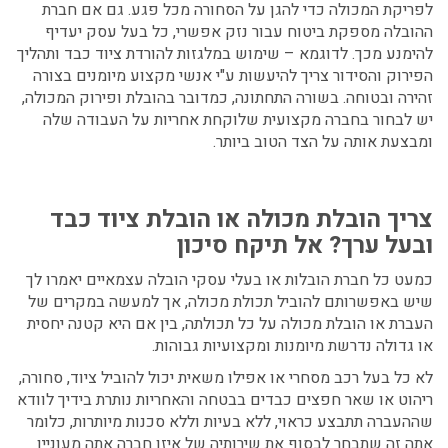
לפריקת המכולה כדי להגן על הסחורה מכל פגע. גם אם חברת
ההובלה מספקת ביטוח עבור נזק אפשרי, כל בעל עסק יעדיף
להימנע מכך. לדוגמא – שימוש במלגזות להורדת ציוד כבד ותהליך
הפירוק והסידור צריך להיעשות ע"י אנשי מקצוע מיומנים בצורה
זהירה ובטוחה. בשורה התחתונה, כמדובר בהובלת ופירוק המכולה,
יש לבחור בחברה מקצועית שלוקחת אחריות על העבודה שלה
ומבצעת אותה על הצד הטוב ביותר.
צריך הובלת מכולה או הובלת ציוד כבד
ובעל ערך? אל תיקח סיכון
כמעט כל חברת הובלות או בעלי עסקי הובלה עצמאיים יאמרו לך
שיש באפשרותם להוביל תכולת מכולה, אך למעשה במקרים של
העברת או הובלת מכולה על כל תכולתה, בין אם היא קטנה יחסית
או גדולה נדרשת מיומנות ומקצועיות גבוהות.
לא כל בעל רכב מסחרי או אפילו משאית יכול להוביל ציוד, סחורה,
ריהוט או שאר חפצים כבדים בבטחה והאחריות נותרת בידיך לוודא
שההעברה תתבצע כראוי, ללא בעיות וללא סכנות מיותרות, כלומר
אתה זה שתבחר לבסוף את שירותיה של איזו חברה אתה מעוניין