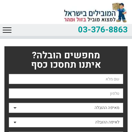
03-376-8863
מחפשים הובלה?
איתנו תחסכו כסף
שם השולח
טלפון
מאיפה ההובלה
לאיפה ההובלה