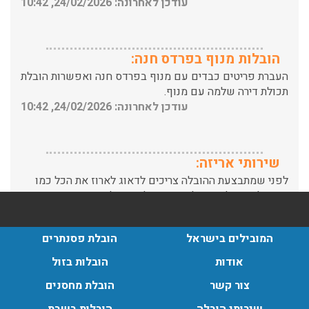
הובלות מנוף בפרדס חנה:
העברת פריטים כבדים עם מנוף בפרדס חנה ואפשרות הובלת
תכולת דירה שלמה עם מנוף.
עודכן לאחרונה: 24/02/2026, 10:42
שירותי אריזה:
לפני שמתבצעת ההובלה צריכים לדאוג לארוז את הכל כמו
שצריך! פורטל המובילים בישראל מציע לכם שירותי אריזה
ברמה הגבוהה ביותר, לקבלת הצעת מחיר כנסו עכשיו
עודכן לאחרונה: 31/05/2026, 15:42
הובלות בתל אביב:
המובילים בישראל
הובלת פסנתרים
עודכן לאחרונה: 30/03/2026, 12:23
אודות
הובלות בזול
צור קשר
הובלת מחסנים
שירותי הובלה
הובלות בשבת