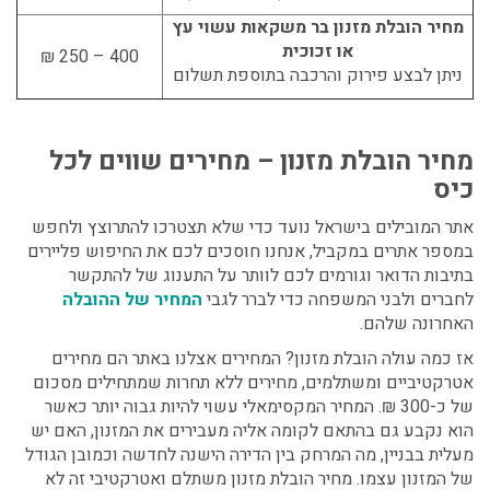
מחיר הובלת מזנון בר משקאות עשוי עץ
או זכוכית
400 – 250 ₪
ניתן לבצע פירוק והרכבה בתוספת תשלום
מחיר הובלת מזנון – מחירים שווים לכל
כיס
אתר המובילים בישראל נועד כדי שלא תצטרכו להתרוצץ ולחפש
במספר אתרים במקביל, אנחנו חוסכים לכם את החיפוש פליירים
בתיבות הדואר וגורמים לכם לוותר על התענוג של להתקשר
לחברים ולבני המשפחה כדי לברר לגבי
המחיר של ההובלה
האחרונה שלהם.
אז כמה עולה הובלת מזנון? המחירים אצלנו באתר הם מחירים
אטרקטיביים ומשתלמים, מחירים ללא תחרות שמתחילים מסכום
של כ-300 ₪. המחיר המקסימאלי עשוי להיות גבוה יותר כאשר
הוא נקבע גם בהתאם לקומה אליה מעבירים את המזנון, האם יש
מעלית בבניין, מה המרחק בין הדירה הישנה לחדשה וכמובן הגודל
של המזנון עצמו. מחיר הובלת מזנון משתלם ואטרקטיבי זה לא