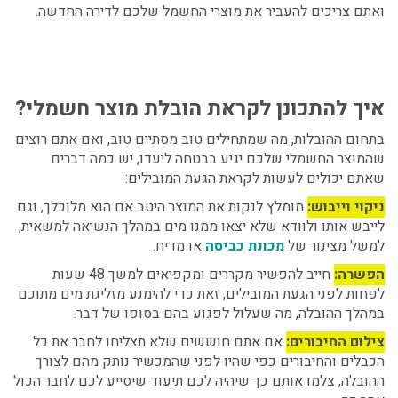
ואתם צריכים להעביר את מוצרי החשמל שלכם לדירה החדשה.
איך להתכונן לקראת הובלת מוצר חשמלי?
בתחום ההובלות, מה שמתחילים טוב מסתיים טוב, ואם אתם רוצים
שהמוצר החשמלי שלכם יגיע בבטחה ליעדו, יש כמה דברים
שאתם יכולים לעשות לקראת הגעת המובילים:
ניקוי וייבוש:
מומלץ לנקות את המוצר היטב אם הוא מלוכלך, וגם
לייבש אותו ולוודא שלא יצאו ממנו מים במהלך הנשיאה למשאית,
למשל מצינור של
מכונת כביסה
או מדיח.
הפשרה:
חייב להפשיר מקררים ומקפיאים למשך 48 שעות
לפחות לפני הגעת המובילים, זאת כדי להימנע מזליגת מים מתוכם
במהלך ההובלה, מה שעלול לפגוע בהם בסופו של דבר.
צילום החיבורים:
אם אתם חוששים שלא תצליחו לחבר את כל
הכבלים והחיבורים כפי שהיו לפני שהמכשיר נותק מהם לצורך
ההובלה, צלמו אותם כך שיהיה לכם תיעוד שיסייע לכם לחבר הכול