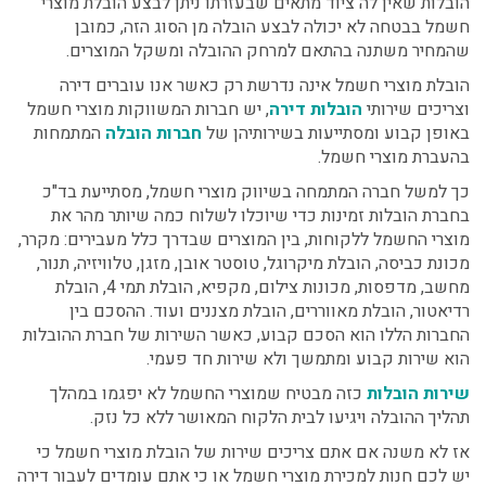
הובלות שאין לה ציוד מתאים שבעזרתו ניתן לבצע הובלת מוצרי
חשמל בבטחה לא יכולה לבצע הובלה מן הסוג הזה, כמובן
שהמחיר משתנה בהתאם למרחק ההובלה ומשקל המוצרים.
הובלת מוצרי חשמל אינה נדרשת רק כאשר אנו עוברים דירה
וצריכים שירותי
הובלות דירה
, יש חברות המשווקות מוצרי חשמל
באופן קבוע ומסתייעות בשירותיהן של
חברות הובלה
המתמחות
בהעברת מוצרי חשמל.
כך למשל חברה המתמחה בשיווק מוצרי חשמל, מסתייעת בד"כ
בחברת הובלות זמינות כדי שיוכלו לשלוח כמה שיותר מהר את
מוצרי החשמל ללקוחות, בין המוצרים שבדרך כלל מעבירים: מקרר,
מכונת כביסה, הובלת מיקרוגל, טוסטר אובן, מזגן, טלוויזיה, תנור,
מחשב, מדפסות, מכונות צילום, מקפיא, הובלת תמי 4, הובלת
רדיאטור, הובלת מאווררים, הובלת מצננים ועוד. ההסכם בין
החברות הללו הוא הסכם קבוע, כאשר השירות של חברת ההובלות
הוא שירות קבוע ומתמשך ולא שירות חד פעמי.
שירות הובלות
כזה מבטיח שמוצרי החשמל לא יפגמו במהלך
תהליך ההובלה ויגיעו לבית הלקוח המאושר ללא כל נזק.
אז לא משנה אם אתם צריכים שירות של הובלת מוצרי חשמל כי
יש לכם חנות למכירת מוצרי חשמל או כי אתם עומדים לעבור דירה