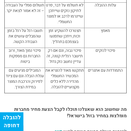
עלות ההובלה
לא תשלמו על דבר, פרט
תשלום סמלי על העבודה
לתיקון נזקים שייתכן
– זה לא אמור לצאת יקר.
שייגרמו לרכב או למוצר
החשמלי.
מאמץ
תצטרכו להשקיע זמן
תשבו רגל על רגל בזמן
וכוח, ויתכן שתפגעו
שהסבלים עושים את
בעצמכם בתהליך.
העבודה הקשה.
סיכוי לנזקים
סיכוי גבוה, וגם אם רק
סיכוי נמוך מאוד, ורוב
תישבר רגלית קטנה, זה
החברות גם מספקות
עדיין נחשב נזק גדול.
ביטוח.
התמודדות עם אתגרים
תתקשו מאוד להוציא את
המובילים מגיעים עם
המכשיר החשמלי
עגלת הובלה וגם עם ציוד
מהדירה ללא כלים
לפירוק והרכבת המוצר
מקצועיים להובלה.
במידת הצורך.
מה שחשוב הוא שאצלנו תוכלו לקבל הצעת מחיר מחברות
מומלצות במחיר בזול בישראל!