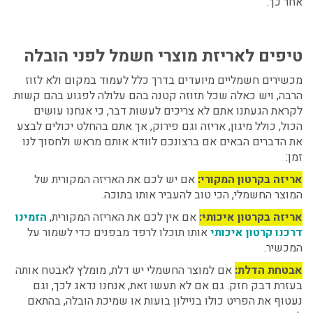
אחר כך.
טיפים לאריזת מוצרי חשמל לפני הובלה
מכשירים חשמליים מיועדים בדרך כלל לעמוד במקום ולא לזוז
הרבה, ויש כאלה שכל תזוזה קטנה בהם עלולה לפגוע בהם קשות.
לקראת הגעתנו אתם לא צריכים לעשות דבר, כי אנחנו עושים
הכול, כולל מיגון, אריזה וגם פירוק, אך אתם בהחלט יכולים לבצע
את הדברים הבאים אם ברצונכם לוודא אותם מראש ולחסוך לנו
זמן:
אריזה בקרטון המקורי:
אם יש לכם את האריזה המקורית של
המוצר החשמלי, הכי טוב להעביר אותו בתוכה.
אריזה בקרטון איכותי:
אם אין לכם את האריזה המקורית,
הזמינו
דרכנו קרטון איכותי
אותו תוכלו לרפד מבפנים כדי לשמור על
המכשיר.
אבטחת הדלת:
אם למוצר החשמלי יש דלת, מומלץ לאבטח אותה
בעזרת דבק חזק. גם אם לא תעשו זאת, אנחנו נדאג לכך, וגם
נעטוף את הפריט כולו בניילון בועות או שמיכת הובלה, בהתאם