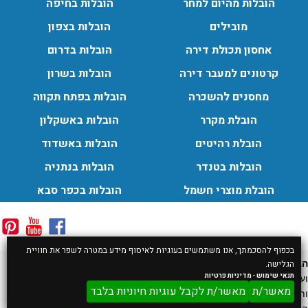
הובלות מהיום למחר
הובלות בחיפה
מובילים
הובלות בצפון
אחסון תכולת דירה
הובלות בדרום
קרטונים למעבר דירה
הובלות בשרון
מחסנים להשכרה
הובלות בפתח תקווה
הובלת מקרר
הובלות באשקלון
הובלת רהיטים
הובלות באשדוד
הובלות בטנדר
הובלות בנתניה
הובלת מוצרי חשמל
הובלות בכפר סבא
בכפוף להסכמתך, אנו משתמשים בעוגיות לאיסוף מידע במטרה לשפר את חוויית
הבהרה:
המחירים וזמני ההגעה המוצגים באתר נועדו להמחשה בלבד
הגלישה.
תנאי שימוש
-
מדיניות פרטיות
ועשויים להשתנות בהתאם לסוג ההובלה, מורכבות השירות, מיקום הלקוח
מאשר/ת
מאשר/ת לקבל עוגיות חיוניות בלבד
ותנאי הדרך. המחיר והזמן הסופיים ייקבעו בשיחת טלפון ובהתאם לפרטי