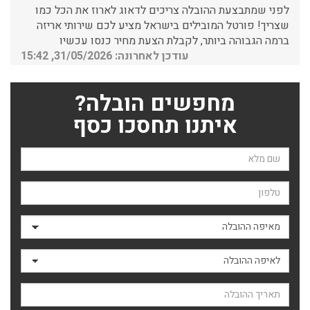
שצריך! פורטל המובילים בישראל מציע לכם שירותי אריזה
ברמה הגבוהה ביותר, לקבלת הצעת מחיר כנסו עכשיו
עודכן לאחרונה: 31/05/2026, 15:42
הובלות בתל אביב:
מחפשים הובלה?
עודכן לאחרונה: 30/03/2026, 12:23
איתנו תחסכו כסף
שם השולח
הובלות מנוף בגבעת שמואל:
טלפון
שירותי הובלה עם מנוף בגבעת שמואל לכל סוגי ההובלות
החל מהובלת תכולת דירה שלמה עם מנוף ועד פריט בודד.
מאיפה ההובלה
עודכן לאחרונה: 24/02/2026, 10:42
לאיפה ההובלה
הובלות מנוף בפרדס חנה:
תאריך ההובלה
העברת פריטים כבדים עם מנוף בפרדס חנה ואפשרות הובלת