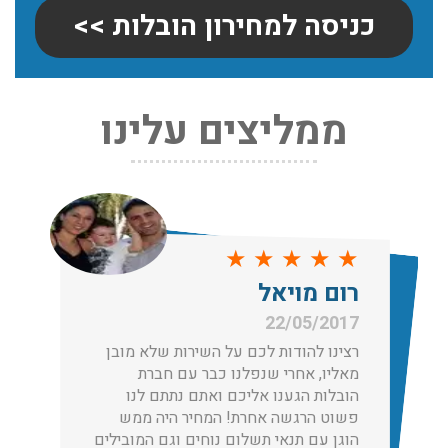
כניסה למחירון הובלות >>
שירותי אריזה:
ממליצים עלינו
לפני שמתבצעת ההובלה צריכים לדאוג לארוז את הכל כמו
שצריך! פורטל המובילים בישראל מציע לכם שירותי אריזה
ברמה הגבוהה ביותר, לקבלת הצעת מחיר כנסו עכשיו
עודכן לאחרונה: 31/05/2026, 15:42
הובלות בתל אביב:
★
★
★
★
★
★
★
עודכן לאחרונה: 30/03/2026, 12:23
ל
רום מויאל
22/05/2017
2
 לכם על השירות שלא מובן
רצינו להודות לכם
שנפלנו כבר עם חברת
מאליו, אחרי שנפל
הובלות מנוף בגבעת שמואל:
 אליכם ואתם נתתם לנו
הובלות הגענו אלי
שירותי הובלה עם מנוף בגבעת שמואל לכל סוגי ההובלות
אחרת! המחיר היה ממש
פשוט הרגשה אחרת
החל מהובלת תכולת דירה שלמה עם מנוף ועד פריט בודד.
 תשלום נוחים וגם המובילים
הוגן עם תנאי תשל