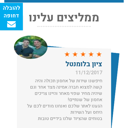
ממליצים עלינו
שירותי אריזה:
לפני שמתבצעת ההובלה צריכים לדאוג לארוז את הכל כמו
שצריך! פורטל המובילים בישראל מציע לכם שירותי אריזה
ברמה הגבוהה ביותר, לקבלת הצעת מחיר כנסו עכשיו
עודכן לאחרונה: 31/05/2026, 15:42
★
★
★
★
★
ציון בלומנטל
הובלות בתל אביב:
11/12/2017
עודכן לאחרונה: 30/03/2026, 12:23
חיפשנו שירות של אחסון תכולה והיה
קשה למצוא חברה אמינה מצד אחד וגם
שיהיה מחיר שפוי מאחר והיינו צריכים
אחסון של שנתיים!
הגענו לאתר שלכם ואנחנו מודים לכם על
הובלות מנוף בגבעת שמואל:
היחס ועל השירות
בטוחים שהציוד שלנו בידיים טובות
שירותי הובלה עם מנוף בגבעת שמואל לכל סוגי ההובלות
החל מהובלת תכולת דירה שלמה עם מנוף ועד פריט בודד.