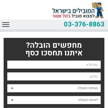
03-376-8863
מחפשים הובלה?
איתנו תחסכו כסף
שם השולח
טלפון
מאיפה ההובלה
לאיפה ההובלה