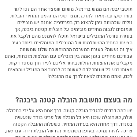
תושבי יבנה הם ממש ברי מזל, משום שמצד אחד הם זכו לגור
בעיר שקרובה מאוד למרכז, ומצד שני הם נהנים ממחירי הובלות
זולים שכמותם ניתן למצוא רק בפריפריה. אמנם יש מובילים
שמנסים לגבות מחירים מוגזמים על
הובלות קטנות ביבנה,
אך
בעזרת פורטל המובילים בישראל תוכלו להימנע מהם ולקבל את
הצעות המחיר המשתלמות של המובילים המומלצים ביותר בעיר.
איך זה נעשה? בעזרת המערכת הממוחשבת שלנו שמשווה
עבורכם מחירים בזמן אמת בין מובילים עם המלצות מוכחות, ואתם
מקבלים את ההצעות הזולות ביותר אליכם לנייד תוך מספר דקות.
מאותו רגע כל שנותר לכם לעשות זה לבחור את המוביל שמתאים
לכם, ואתם מוכנים לצאת לדרך עם ההובלה!
מה בעצם נחשבת הובלה קטנה ביבנה?
יש כמה דרכים להגדיר הובלה קטנה; דרך אחת היא על ידי התכולה
שלה, כשהובלה שכזו היא כל הובלה של פריט בודד שנעשית
בטנדר. דרך אחרת היא בעזרת המחיר, כשעלות ההובלה הקטנה
צריכה להיות נמוכה באופן משמעותי מזו של הובלת דירה. עם זאת,