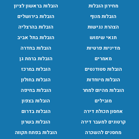
מחירון הובלות
הובלות בראשון לציון
הובלות מנוף בפרדס חנה:
הובלות מנוף
הובלות בירושלים
העברת פריטים כבדים עם מנוף בפרדס חנה ואפשרות הובלת
הצהרת נגישות
הובלות בהרצליה
תכולת דירה שלמה עם מנוף.
עודכן לאחרונה: 24/02/2026, 10:42
תנאי שימוש
הובלות בתל אביב
מדיניות פרטיות
הובלות בחדרה
מאמרים
הובלות ברמת גן
הובלות סטודנטים
הובלות במרכז
הובלות מיוחדות
הובלות בחולון
הובלות מהיום למחר
הובלות בחיפה
מובילים
הובלות בצפון
אחסון תכולת דירה
הובלות בדרום
קרטונים למעבר דירה
הובלות בשרון
מחסנים להשכרה
הובלות בפתח תקווה