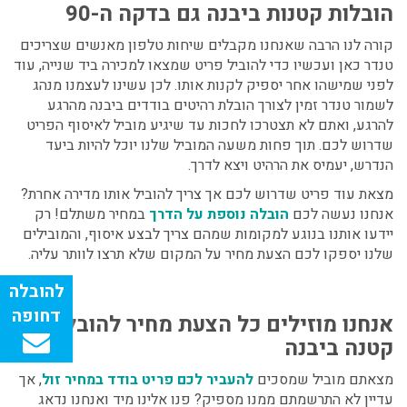
הובלות קטנות ביבנה גם בדקה ה-90
קורה לנו הרבה שאנחנו מקבלים שיחות טלפון מאנשים שצריכים
טנדר כאן ועכשיו כדי להוביל פריט שמצאו למכירה ביד שנייה, עוד
לפני שמישהו אחר יספיק לקנות אותו. לכן עשינו לעצמנו מנהג
לשמור טנדר זמין לצורך הובלת רהיטים בודדים ביבנה
מהרגע
להרגע, ואתם לא תצטרכו לחכות עד שיגיע מוביל לאיסוף הפריט
שדרוש לכם. תוך פחות משעה המוביל שלנו יוכל להיות ביעד
הנדרש, יעמיס את הרהיט ויצא לדרך.
מצאת עוד פריט שדרוש לכם אך צריך להוביל אותו מדירה אחרת?
אנחנו נעשה לכם
הובלה נוספת על הדרך
במחיר משתלם! רק
יידעו אותנו בנוגע למקומות שמהם צריך לבצע איסוף, והמובילים
שלנו יספקו לכם הצעת מחיר על המקום שלא תרצו לוותר עליה.
אנחנו מוזילים כל הצעת מחיר להובלה
קטנה ביבנה
מצאתם מוביל שמסכים
להעביר לכם פריט בודד במחיר זול
, אך
עדיין לא התרשמתם ממנו מספיק? פנו אלינו מיד ואנחנו נדאג