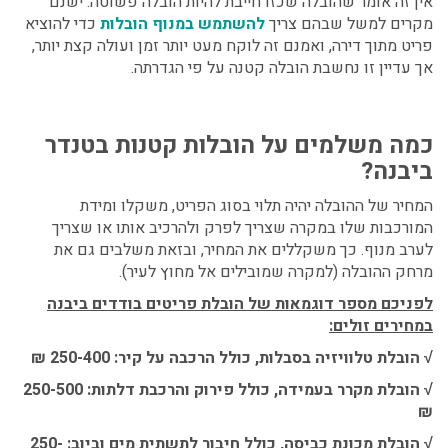
אין זה אומר שהובלה שכזו חייבת להיות הובלה פשוטה. ישנם
מקרים למשל שבהם צריך
להשתמש במנוף הובלות
כדי להוציא
פריט מתוך דירה, ואמנם זה לוקח מעט יותר זמן ועולה קצת יותר,
אך עדיין זו נחשבת הובלה קטנה על פי הגדרתה.
כמה משלמים על הובלות קטנות בטנדר
ביבנה?
המחיר של ההובלה יהיה תלוי בסוג הפריט, משקלו ומידת
המורכבות שלו במקרה שצריך לפרק ולהרכיב אותו או שצריך
לערב מנוף. כך משקללים את המחיר, ובזאת משלבים גם את
מרחק ההובלה (למקרה שמובילים אל מחוץ לעיר).
לפניכם מספר דוגמאות של הובלת פריטים בודדים ביבנה
במחירים זולים:
√
הובלת טלוויזיה בסבלות, כולל הרכבה על קיר: 250-400 ₪
√
הובלת מקרר בעמידה, כולל פירוק והרכבת דלתות: 250-500
₪
√
הובלת מכונת כביסה, כולל חיבור לתשתית מים וביוב: 250-