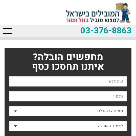
03-376-8863
מחפשים הובלה?
איתנו תחסכו כסף
שם השולח
טלפון
מאיפה ההובלה
לאיפה ההובלה