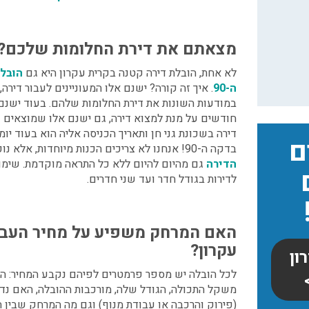
מצאתם את דירת החלומות שלכם? א
לא אחת,
הובלת דירה קטנה בקרית עקרון
היא גם
הובל
ה-90
. איך זה קורה? ישנם אלו המעוניינים לעבור דיר
במודעות השונות את דירת החלומות שלהם. בעוד ישנם
חודשים על מנת למצוא דירה, גם ישנם אלו שמוצאים 
דירה בשכונת גני חן ותאריך הכניסה אליה הוא בעוד יומי
ם
בדקה ה-90! אנחנו לא צריכים הכנות מיוחדות, אלא נוכל
הדירה
גם מהיום להיום ללא כל התראה מוקדמת. שימו ל
לדירות בגודל חדר ועד שני חדרים.
האם המרחק משפיע על מחיר
העבר
עקרון
?
ון
לכל הובלה יש מספר פרמטרים לפיהם נקבע המחיר: ה
משקל התכולה, הגודל שלה, מורכבות ההובלה, האם נדר
(פירוק והרכבה או עבודת מנוף) וגם מה המרחק שבין 