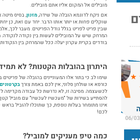
מובילים אל המקום אליו אתם מובילים.
ם
אם ניקח לדוגמא הובלה של שידה,
מזנון
, בסיס מיטה א
שוקלים פחות או יותר אותו הדבר. יחד עם זאת, כן יחול
שבין פריט לפריט בגלל גודל הפריטים. מעבר לכך, אל
המרחק שיש על המובילים לעשות בין נקודה לנקודה. 
בודדים בקרית עקרון
יעלה ככל שהמרחק בין הנקודות ה
צריכים
ו
:
היתרון בהובלות הקטנות? לא תמיד 
י אריזה
עודכן לאחרונה: 30/03/2026,
בלת
שימו לב כי בתור אלו המעוניינים בהובלה של פריטים 
12:23
כורסא או שולחן סלוני, אין לכם באמת צורך
בקרטונים 
בעת
עודכן לאחרונה: 31/05/2026,
לכשעצמה. מסיבה זו, לא נדרשת כל עבודה מקדימה לפנ
15:42
להסתייע בשירות של "מעכשיו לעכשיו" עם
מוביל קטן 
אינו מתומחר בעלות נוספת, כך שתוכלו להוביל בראש
 בגבעת
לכם!
ות החל
רדס
0
מה עם
ם מנוף
עודכן לאחרונה: 24/02/2026,
כמה טיפ מעניקים למוביל?
ובלת