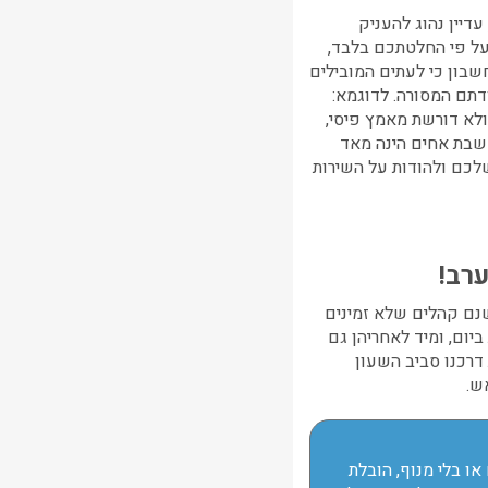
יין נהוג להעניק
 על פי החלטתכם בלבד,
וביל. קחו בחשבון כי לעתים המובילים
תם המסורה. לדוגמא:
ולא דורשת מאמץ פיסי,
 שבת אחים הינה מאד
לכם ולהודות על השירות
רב!
שנם קהלים שלא זמינים
יום, ומיד לאחריהן גם
רכנו סביב השעון
אש.
או בלי מנוף, הובלת