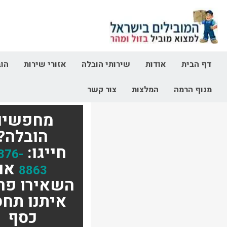
דף הבית
אודות
שירותי הובלה
אזורי שירות
הוב
מנוף הרמה
המלצות
צור קשר
מחפשים
הובלה?
חייגו:
376-
או
8863
השאירו פר
איתנו תחס
כסף