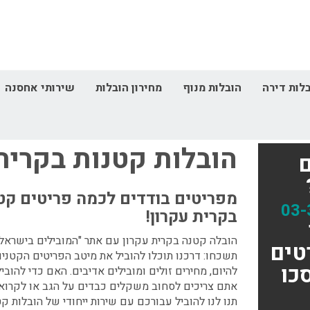
לות דירה
הובלות מנוף
מחירון הובלות
שירותי אחסנה
דף הבית
הובלות קטנות
הובלות קטנות בקרית 
הובלות קטנות בקרית
מפריטים בודדים לכמה פריטים קטנ
03-
בקרית עקרון!
הובלה קטנה בקרית עקרון
עם אתר "המובילים בישראל
טים
תשכחו: דרכנו תוכלו להוביל את מיטב הפריטים הקטני
כו
להיום, מחירים זולים ומובילים אדיבים. האם כדי להובי
אתם צריכים לסחוב משקלים כבדים על הגב או לקרוא 
תנו לנו להוביל עבורכם עם שירות ייחודי של
הובלות קט