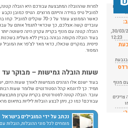
ש
10:42
נוף.
צריכים
למרות שההובלה המתבצעת עבורכם היא הובלה קטנה, עד
עודכן לאחרונה: 24/02/2026,
ו
למוביל טיפ במידה והייתם מרוצים. הטיפ כמובן נקבע
10:42
כאשר הממוצע עומד על כ-70 שקלים למ
ו
:
י אריזה
עובדים קשה אצלכם, כך שכדאי לתגמל אותם על עבוד
ת
עודכן לאחרונה: 30/03/2026,
בלת
הובלה קטנה עם מנוף בקרית עקרון
הינה פשוטה יותר 
12:23
בעוד הובלה מקומה גבוהה בבניין ללא מעלית בשכנות
בעת
עודכן לאחרונה: 31/05/2026,
פיסית. במקרים שכאלו, כדאי מאד לצ'פר את המוביל ש
15:42
המסור.
 בגבעת
ות החל
רדס
שעות הובלה גמישות – מבוקר עד ע
מה עם
ם מנוף
בעוד ישנם אלו הנהנים מגמישות לאורך שעות היום, י
עודכן לאחרונה: 24/02/2026,
ובלת
תמיד: כך לדוגמא קהל הסטודנטים שלומד שעות רבות ב
10:42
נוף.
עובד.
הובלה קטנה לסטודנטים בקרית עקרון
מתבצעת ד
צריכים
עודכן לאחרונה: 24/02/2026,
עבורכם! כמו כן, ניתן לבצע הובלות ליליות בתיאום מר
ו
10:42
:
י אריזה
נכתב על ידי המובילים בישראל
עודכן לאחרונה: 30/03/2026,
בלת
מומחים לכל סוגי ההובלות, הובלות עם 