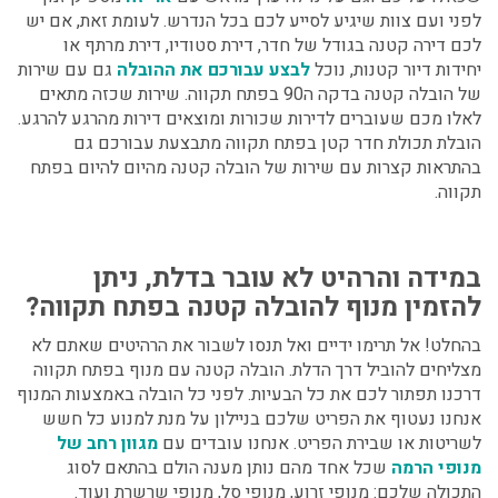
לפני ועם צוות שיגיע לסייע לכם בכל הנדרש. לעומת זאת, אם יש
לכם דירה קטנה בגודל של חדר, דירת סטודיו, דירת מרתף או
יחידות דיור קטנות, נוכל
לבצע עבורכם את ההובלה
גם עם שירות
של הובלה קטנה בדקה ה90 בפתח תקווה. שירות שכזה מתאים
לאלו מכם שעוברים לדירות שכורות ומוצאים דירות מהרגע להרגע.
הובלת תכולת חדר קטן בפתח תקווה מתבצעת עבורכם גם
בהתראות קצרות עם שירות של הובלה קטנה מהיום להיום בפתח
תקווה.
במידה והרהיט לא עובר בדלת, ניתן
להזמין מנוף להובלה קטנה בפתח תקווה?
בהחלט! אל תרימו ידיים ואל תנסו לשבור את הרהיטים שאתם לא
מצליחים להוביל דרך הדלת. הובלה קטנה עם מנוף בפתח תקווה
דרכנו תפתור לכם את כל הבעיות. לפני כל הובלה באמצעות המנוף
אנחנו נעטוף את הפריט שלכם בניילון על מנת למנוע כל חשש
לשריטות או שבירת הפריט. אנחנו עובדים עם
מגוון רחב של
מנופי הרמה
שכל אחד מהם נותן מענה הולם בהתאם לסוג
התכולה שלכם: מנופי זרוע, מנופי סל, מנופי שרשרת ועוד.