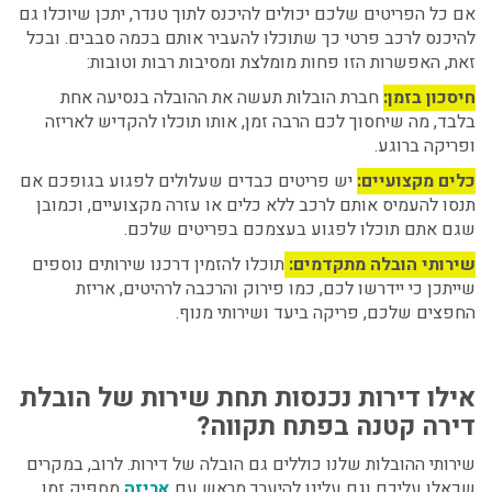
אם כל הפריטים שלכם יכולים להיכנס לתוך טנדר, יתכן שיוכלו גם
להיכנס לרכב פרטי כך שתוכלו להעביר אותם בכמה סבבים. ובכל
זאת, האפשרות הזו פחות מומלצת ומסיבות רבות וטובות:
חיסכון בזמן:
חברת הובלות תעשה את ההובלה בנסיעה אחת
בלבד, מה שיחסוך לכם הרבה זמן, אותו תוכלו להקדיש לאריזה
ופריקה ברוגע.
כלים מקצועיים:
יש פריטים כבדים שעלולים לפגוע בגופכם אם
תנסו להעמיס אותם לרכב ללא כלים או עזרה מקצועיים, וכמובן
שגם אתם תוכלו לפגוע בעצמכם בפריטים שלכם.
שירותי הובלה מתקדמים:
תוכלו להזמין דרכנו שירותים נוספים
שייתכן כי יידרשו לכם, כמו פירוק והרכבה לרהיטים, אריזת
החפצים שלכם, פריקה ביעד ושירותי מנוף.
אילו דירות נכנסות תחת שירות של
הובלת
דירה קטנה בפתח תקווה?
שירותי ההובלות שלנו כוללים גם הובלה של דירות. לרוב, במקרים
שכאלו עליכם וגם עלינו להיערך מראש עם
אריזה
מספיק זמן