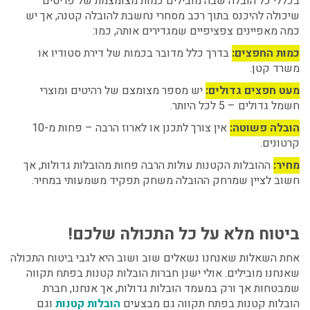
בכללי כל הובלה שבה מובילים כמות מצומצמת של פריטים
שיכולה להיכנס בתוך רכב מסחרי נחשבת להובלה קטנה, אך יש
כמה מאפיינים צפציפיים שמגדירים אותה, כמו:
כמות החפצים:
בדרך כלל מדובר בכמות של דירת סטודיו או
משרד קטן.
מעט חפצים גדולים:
יש מספר מצומצם של רהיטים ומוצרי
חשמל גדולים – 5 לכל היותר.
הובלה פשוטה:
אין צורך לתכנן או לארוז הרבה – פחות מ-10
קרטונים.
מחיר:
ההובלות הקטנות עולות הרבה פחות מהובלות גדולות, אך
חשוב לציין שמרחק ההובלה משחק תפקיד משמעותי במחיר.
ביטוח מלא על כל התכולה שלכם!
אחת השאלות שאנחנו נשאלים שוב ושוב היא לגבי ביטוח התכולה
שאנחנו מובילים. אולי ישנן חברות הובלות קטנות בפתח תקווה
שמבטחות אך ורק במעמד הובלות גדולות, אך אנחנו, חברת
הובלות קטנות בפתח תקווה גם מבצעים
הובלות קטנות
וגם