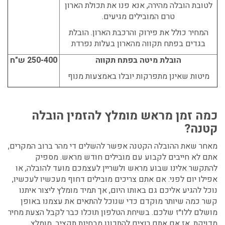
לטובת הובלה מהירה, אנא פנו את תכולת הארון
טרם המובילים מגיעים.
המחיר כולל את פירוק והרכבת הארון.
הובלת
בגדים בפתח תקווה
מהארון בעלות נפרדת
הובלת מיטה בפתח תקווה
250-400 ש"ח
מיטות שאינן מתפרקות יובלו באמצעות מנוף
כמה זמן מראש מומלץ להזמין הובלה
קטנה?
מאחר שאת ההובלה הקטנה אפשר להשלים די מהר ברוב המקרים,
אתם לא חייבים לקבוע עם מובילים חודש מראש. מספיק
להתקשר אלינו שבוע מראש ולשריין לעצמכם מועד להובלה, או
אפילו יום לפני. אם אתם צריכים מובילים דחוף מעכשיו לעכשיו,
נוכל להגיע אליכם גם באותו היום, אך תמיד מומלץ ליצור איתנו
קשר כמה שיותר מוקדם כדי שנוכל להתאים את עצמנו באופן
מושלם ללו״ז שלכם. בשיחת הטלפון תוכלו כבר לקבל הצעת מחיר
מדויקת, אז אם אתם רוצים להתכונן מבחינת תקציב, מומלץ