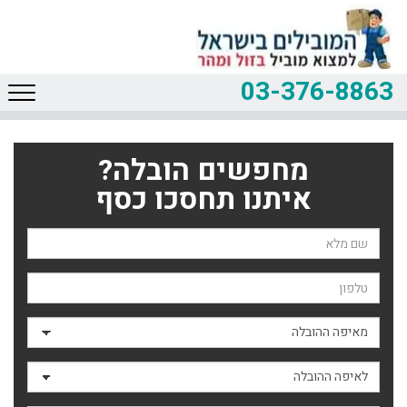
03-376-8863
מחפשים הובלה?
איתנו תחסכו כסף
שם השולח
טלפון
מאיפה ההובלה
לאיפה ההובלה