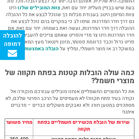
התשובה היא שלילית. אומנם הרבה יותר קל לבצע הובלה מכל סוג
בעת שיש בבניין מעלית. יחד עם זאת,
צוות המובילים שלנו
הינו
צוות המיומן היטב בעבודת סבלות כך שנוכל לבצע את כל ההובלה
גם דרך חדר המדרגות. שימו לב כי במקרים בהם נוכל לבצע את
ההובלה דרך חדר המדרגות, נעשה זאת בשמחה. יחד עם זאת, אם
חדר המדרגות הינו צר מדי והפריט שאתם צריכים להעביר הוא
פריט גדול וכבד כדוגמת פסנתר, מזנון וינטאז' מעץ המאופיין
במשקל רב או מוצר חשמלי, נמליץ על
הובלה באמצעות מנוף
.
כמה עולה הובלות קטנות בפתח תקווה של
מוצרי חשמל?
את כל המוצרים החשמליים אנחנו מובילים עבורכם מנקודה אל
נקודה בעיר פתח תקווה! לא מעמיסים על הרכב הפרטי שלכם, לא
מסתכנים במטען חורג ולא נאבקים משקלים כבדים – מדברים
איתנו!
שירות של הובלת מכשירים חשמליים בפתח
מחיר משוער
תקווה