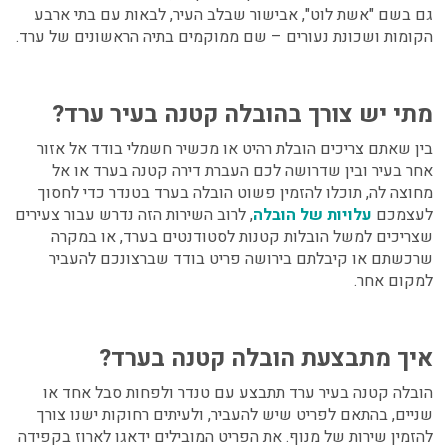
גם בשם "אשת לוט", אבישור שבלב העיר, לבאות עם בתי ארבע
הקומות ושכונת נעורים – שם ממוקמים בתיה הראשונים של ערד.
מתי יש צורך בהובלה קטנה בעיר ערד?
בין שאתם צריכים הובלת רהיט או מכשיר חשמלי בודד אל אזור
אחר בעיר ובין שדרושה לכם
העברת דירה קטנה בערד
או אל
מחוצה לה, תוכלו להזמין פשוט הובלה בערד בטנדר כדי לחסוך
לעצמכם
עלויות של הובלה
, לרוב השירות הזה נדרש עבור צעירים
שצריכים למשל הובלות קטנות לסטודנטים בערד, או במקרה
שרכשתם או קיבלתם בירושה פריט בודד שברצונכם להעביר
למקום אחר.
איך מתבצעת
הובלה קטנה בערד?
הובלה קטנה בעיר ערד תתבצע עם טנדר ולפחות סבל אחד או
שניים, בהתאם לפריט שיש להעביר, ולעיתים רחוקות ישנו צורך
להזמין שירות של מנוף. את הפריט המובילים ידאגו לארוז בקפידה