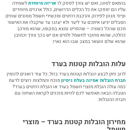
בהתאם לסוגו, ואם יש צורך לספק לו
אריזה מיוחדת
לשמירה
עליו הם יספקו את כל הכלים הדרושים, כולל ארגזים מיוחדים
וציוד מגוון לפירוק והרכבת רהיטים ומכשירי חשמל מסוגים שונים.
הסבלים יגיעו איתכם עד ליעד ולא יעזבו עד שיקבלו את האישור
מכם שהכל כשורה – שהפריט נמצא במקומו, שהוא מורכב
כהלכה, שהוא מחובר לחשמל ולמים אם יש בכך צורך וכמובן
שהוא שלם ונשאר במצב שבו הוא נארז.
עלות הובלות קטנות בערד
לרוב ניתן לבצע
הובלות קטנות בערד בזול,
כל עוד דואגים להזמין
חברת הובלות אמינה בעלת ניסיון
מוכח והמלצות. רוצים לדעת
כמה עולה הובלת מוצרי חשמל בערד או הובלת רהיטים בערד?
הטבלה הבאה תאפשר לכם להיות מוכנים לקראת השיחה עם
חברת ההובלות:
מחירון הובלות קטנות בערד – מוצרי
חשמל