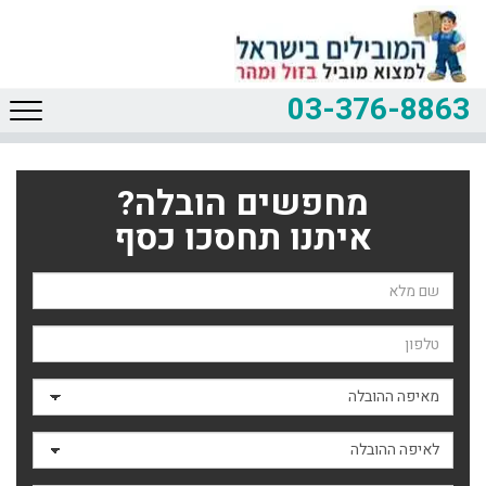
03-376-8863
מחפשים הובלה?
איתנו תחסכו כסף
שם השולח
טלפון
מאיפה ההובלה
לאיפה ההובלה