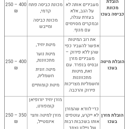
הובלת
מעבירים אותה לא
מכונת כביסה פתח
400 – 250
מכונת
על הגב, אלא
קדמי,
₪
כביסה בעכו
בעזרת עגלה,
מכונת כביסה
ובמקרים מסוימים
ומייבש
עם מנוף.
את רוב המיטות
מיטת יחיד,
אפשר להעביר כפי
שהן ללא פירוק –
מיטת נוער
מעבירים מזרן
מתכווננת,
הובלת מיטה
400 – 250
ובסיס בנפרד. עם
בעכו
₪
מיטה זוגית
זאת, מיטות
חשמלית,
מתכווננות
וחשמליות מצריכות
מיטת קומותיים
פירוק והרכבה.
מזרן יחיד יורופיאן
קומפורט,
כדי לוודא שהמזרן
הובלת מזרן
לא ייקרע, עוטפים
מזרן למיטה וחצי
350 – 250
בעכו
אותו בשכבות רבות
אינסטייל,
₪
של ניילון נצמד.