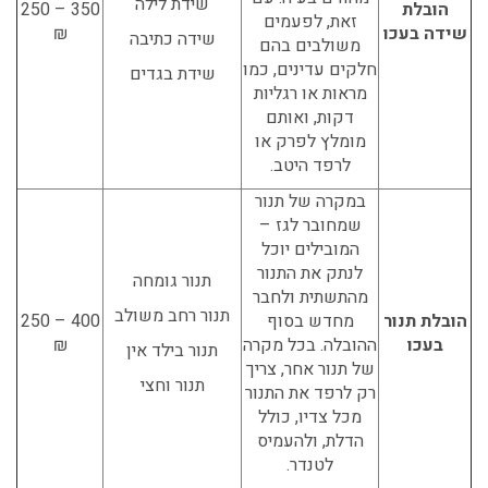
שידת לילה
הובלת
350 – 250
זאת, לפעמים
שידה בעכו
₪
שידה כתיבה
משולבים בהם
חלקים עדינים, כמו
שידת בגדים
מראות או רגליות
דקות, ואותם
מומלץ לפרק או
לרפד היטב.
במקרה של תנור
שמחובר לגז –
המובילים יוכל
לנתק את התנור
תנור גומחה
מהתשתית ולחבר
תנור רחב משולב
הובלת תנור
מחדש בסוף
400 – 250
בעכו
ההובלה. בכל מקרה
₪
תנור בילד אין
של תנור אחר, צריך
תנור וחצי
רק לרפד את התנור
מכל צדיו, כולל
הדלת, ולהעמיס
לטנדר.