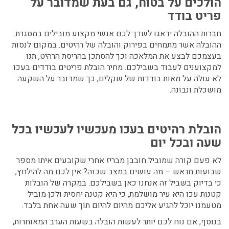
הולכים על בטוח, גם בעת שמדובר על
פריט בודד
חברות ההובלה ידאגו לשדך לכם אנשי מקצוע מובילים במסגרת
ההובלה אשר מתמחים בפירוק והובלה של רהיטים. במקום לנסות
בעצמכם לבצע את המלאכה וכך להסתכן בהריסת הרהיט, תנו
למקצוענים לעבוד בשבילכם. מחיר הובלת פריטים בודדים בעכו
לא עולה על מאות בודדות של שקלים, כך שמדובר על השקעה
מושכלת ונבונה.
הובלת רהיטים בעכו
מעכשיו לעכשיו בכל
שעה ובכל יום
לא פעם קורה שמוביל חובבן מבריז אחרי שקובעים איתו מספר
שבועות מראש – מה עושים במצב שכזה? אין לכם מה להילחץ,
כי בדיוק בשביל זה אנחנו כאן בשבילכם. במקרה של הובלות
קטנות עכו היא עיר מושלמת, כי היא קטנה יחסית ולכן מוביל
מטעמנו יוכל להגיע אליכם מהיום להיום תוך שעה אחת בלבד.
בנוסף, אם נוח לכם יותר לעשות הובלה בשעות הערב המאוחרות,