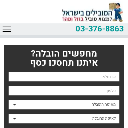
03-376-8863
מחפשים הובלה?
איתנו תחסכו כסף
שם השולח
טלפון
מאיפה ההובלה
לאיפה ההובלה