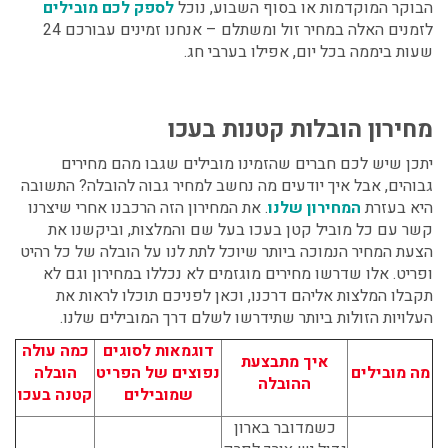
הבוקר המוקדמות או בסוף השבוע, נוכל
לספק לכם מובילים
לזמנים האלה במחיר זול ומשתלם – אנחנו זמינים עבורכם 24
שעות ביממה בכל יום, אפילו בערבי חג.
מחירון הובלות קטנות בעכו
יתכן שיש לכם חברים שהזמינו מובילים שגבו מהם מחירים
גבוהים, אבל איך יודעים מה נחשב למחיר גבוה להובלה? התשובה
היא בעזרת
המחירון שלנו
. את המחירון הזה הרכבנו אחרי שיצרנו
קשר עם כל
מוביל קטן בעכו
בעל שם והמלצות, וביקשנו את
הצעת המחיר הנמוכה ביותר שיוכל לתת לנו על הובלה של כל רהיט
ופריט. אלו שדרשו מחירים מוגזמים לא נכללו במחירון וגם לא
תקבלו המלצות אליהם דרכנו, וכאן לפניכם תוכלו לראות את
העלויות הזולות ביותר שתידרשו לשלם דרך המובילים שלנו.
דוגמאות לסוגים
כמה עולה
איך מתבצעת
מה מובילים
נפוצים של הפריט
הובלה
ההובלה
שמובילים
קטנה בעכו
כשמדובר בארון