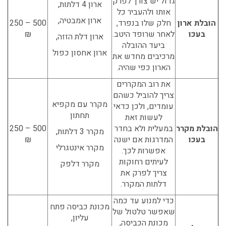
גדול יש צורך לפרק
ארון 4 דלתות,
אותו ולהעביר כל
ארון אמבטיה,
הובלת ארון
חלק שלו בנפרד,
500 – 250
בעכו
לאחר שרופד היטב.
₪
ארון דלת הזזה,
ביעד ההובלה
ארון אחסון כפול
מרכיבים מחדש את
הארון כפי שהיה.
את רוב המקררים
צריך להוביל כשהם
מקרר עם מקפיא
עומדים, ולכן כדאי
תחתון
לעשות זאת
הובלת מקרר
במעלית ולא בחדר
500 – 250
מקרר 3 דלתות,
בעכו
המדרגות אם ישנה
₪
מקרר אינטגרלי
אפשרות לכך.
לעיתים רחוקות
מקרר דלפק
צריך לפרק את
דלתות המקרר.
כדי למנוע עד כמה
מכונת כביסה פתח
שאפשר טלטול של
עליון,
מכונת הכביסה,