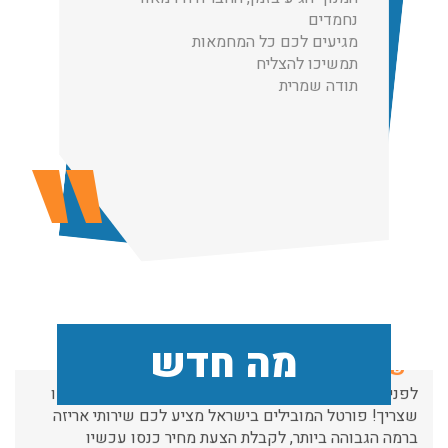
הובלות מנוף בגבעת שמואל:
נחמדים
שירותי הובלה עם מנוף בגבעת שמואל לכל סוגי ההובלות
מגיעים לכם כל המחמאות
החל מהובלת תכולת דירה שלמה עם מנוף ועד פריט בודד.
תמשיכו להצליח
עודכן לאחרונה: 24/02/2026, 10:42
תודה שמרית
הובלות מנוף בפרדס חנה:
העברת פריטים כבדים עם מנוף בפרדס חנה ואפשרות הובלת
תכולת דירה שלמה עם מנוף.
עודכן לאחרונה: 24/02/2026, 10:42
שירותי אריזה:
לפני שמתבצעת ההובלה צריכים לדאוג לארוז את הכל כמו
מה חדש
שצריך! פורטל המובילים בישראל מציע לכם שירותי אריזה
ברמה הגבוהה ביותר, לקבלת הצעת מחיר כנסו עכשיו
עודכן לאחרונה: 31/05/2026, 15:42