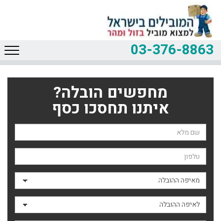
03-376-8863
מחפשים הובלה?
איתנו תחסכו כסף
שם השולח
טלפון
מאיפה ההובלה
לאיפה ההובלה