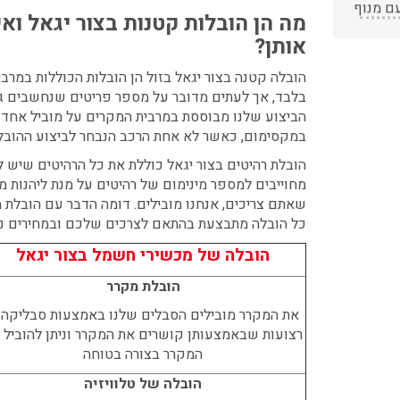
צריכים
כל המעבר
מה הן
הובלות קטנות בצור יגאל
ואי
עודכן לאחרונה: 24/02/2026,
ו
היה בשעה
10:42
אותן?
שקבענו, גם
:
י אריזה
המנוף עזר
הובלה קטנה בצור יגאל בזול
הן הובלות הכוללות במרב
עודכן לאחרונה: 30/03/2026,
בלת
לנו מאוד
בלבד, אך לעתים מדובר על מספר פריטים שנחשבים ג
12:23
להרים את
הביצוע שלנו מבוססת במרבית המקרים על מוביל אחד א
בעת
עודכן לאחרונה: 31/05/2026,
המקרר
במקסימום, כאשר לא אחת הרכב הנבחר לביצוע ההובלה
15:42
והסלון
הובלת רהיטים בצור יגאל
כוללת את כל הרהיטים שיש ל
בקיצור שירות
 בגבעת
מחוייבים למספר מינימום של רהיטים על מנת ליהנות מה
מעולה עם
ות החל
רדס
שאתם צריכים, אנחנו מובילים. דומה הדבר עם
הובלת מ
אנשים
מה עם
כל הובלה מתבצעת בהתאם לצרכים שלכם ובמחירים נו
מדהימים!
ם מנוף
תודה
עודכן לאחרונה: 24/02/2026,
הובלה של מכשירי חשמל בצור יגאל
ובלת
חן
10:42
נוף.
הובלת מקרר
עודכן לאחרונה: 24/02/2026,
את המקרר מובילים הסבלים שלנו באמצעות סבליקה 
10:42
רצועות שבאמצעותן קושרים את המקרר וניתן להוביל 
המקרר בצורה בטוחה
הובלה של טלוויזיה