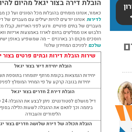
הובלת דירה בצור יגאל
מהיום להיום
ון
כאמור, אנחנו מומחים בהובלות מכל הסוגים ועל כן מ
לדירות
. אנחנו יודעים להיות יעילים עם מעברים של די
מעברים של בתים פרטיים. ורגע לפני האריזות, קבלו מא
הלבוש אנו ממליצים בחום לארוז באמצעות אריזות ווא
חוסכים מקום רב בארגזים – מה שמשפיע באופן ישיר
ם
שלכם
. לפניכם המחירון שלנו!
שירות הובלת דירות ובתים פרטים בצור י
הובלת יחידת דיור בצור יגאל
יחידות הנמצאות בקומת מרתף יתומחרו בתוספת תש
צריכים
יחידות בגובה קרקע על פי המחיר המומלץ לפניכ
ו
הובלת דירת 2 חדרים בצור יגאל
:
י אריזה
★
★
★
דיל מושלם
עודכן לאחרונה: 30/03/2026,
בלת
ביממה וכך לתאם את ההובלה לשעות הלילה בסוף 
★
★
12:23
הלימודים והעבודה
בעת
עודכן לאחרונה: 31/05/2026,
חן שוורץ
הובלת תכולה של דירת שלושה חדרים בצור יג
15:42
17/05/2018