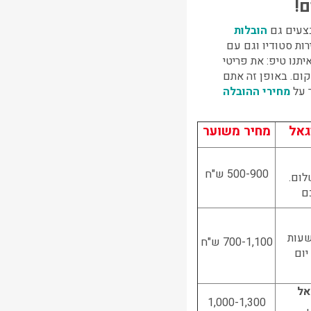
!
בצעים גם
הובלות
רות סטודיו וגם עם
יתנו טיפ: את פריטי
קום. באופן זה אתם
 על
מחירי ההובלה
גאל
מחיר משוער
500-900 ש"ח
לום.
ם
 לסטודנטים: ניתן לבצע את ההובלה 24 שעות
700-1,100 ש"ח
יום
אל
1,000-1,300