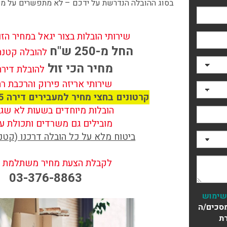
בסוג ההובלה הנדרשת על ידכם – לא מתפשרים על מק
שירותי הובלות בצור יגאל במחיר הז
החל מ-250 ש"ח
להובלה קטנה 
מחיר הכי זול
להובלת דירת
שירותי אריזה פירוק והרכבת ר
קרטונים בחצי מחיר למעבירים דירה 5 חדרים ומעלה
הובלות מיוחדים בשעות לא שג
מובילים גם משרדים ותכולת ע
ביטוח מלא על כל הובלה דרכנו (קטנה
לקבלת הצעת מחיר משתלמת חי
03-376-8863
שימוש
סכים/ה
ת