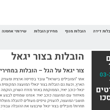
לות דירה
הובלות מנוף
מחירון הובלות
שירותי אחסנה
דף הבית
אזורי שירות
הובלות בצור יגאל
הובלות בצור יגאל
צור יגאל על הגל – הובלות במחירים
03-
אתר "המובילים בישראל"
עובד בפריסה ארצית ומעניק ש
הארץ, וכעת גם
הובלות בצור יגאל!
המועצה המקומית ה
טים
כו
מאיחוד עם המועצה כוכב יאיר. אנחנו שמחים לבצע את
תושבי המועצה, להעניק טיפים מעולים להובלה מוצלחת
תחרות! מובילים בצור יגאל
שיבצעו את ההובלה עבורכם