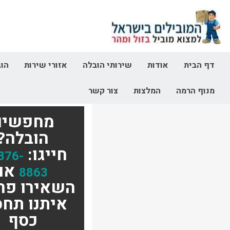
דף הבית
אודות
שירותי הובלה
אזורי שירות
הוב
מנוף הרמה
המלצות
צור קשר
מחפשים
הובלה?
חייגו:
376-
או
8863
השאירו פר
איתנו תחס
כסף