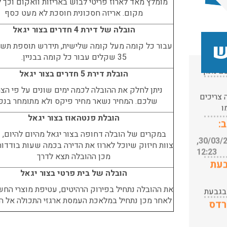
מומלץ מאד לארוז פריטי לבוש באריזות וואקום וכך 
 בגבעת
הזמנתי
מקום. אריזה חסכונית חוסכת לא מעט כסף
ות החל
רדס
דרככם
מה עם
הובלה של דירת 4 חדרים בצור יגאל
העברת תכולה
ש
ם מנוף
של דירה
עבור כל קומה מעל קומה שלישית, תידרש תוספת תש
עודכן לאחרונה: 24/02/2026,
ובלת
מזכרון יעקב
35 שקלים עבור כל קומה בבניין.
10:42
נוף.
לכפר יונה
צריכים
הובלת דירת 5 חדרים בצור יגאל
עודכן לאחרונה: 24/02/2026,
בהתחלה
ו
10:42
חששתי
ניתן לחלק את ההובלה לכמה ימים שונים על פי הצ
:
להזמין שירות
שלכם. המחיר נשאר מחיר פיקס ולא מתומחר בנפ
י אריזה
מהאינטרנט
עודכן לאחרונה: 30/03/2026,
בלת
הובלת פנטהאוז בצור יגאל
אך משלב
12:23
ההצעה ידעתי
במקרים של
הובלה דחופה בצור יגאל מהיום להיום,
נ
בעת
עודכן לאחרונה: 31/05/2026,
שיש על מי
צוות חיזוק שיוכל לארוז את הדירה בכמה שעות בודדות
15:42
לסמוך
מכן ההובלה תצא לדרך
 בגבעת
השירותי
הובלה של בית פרטי בצור יגאל
ות החל
רדס
אריזה היו
מה עם
מעולים
את ההובלה נתחיל בפירוק הרהיטים, עטיפת מוצרי החש
ומומלצים
לאחר מכן נתחיל במלאכת העמסת ארגזי התכולה אל 
ם מנוף
עודכן לאחרונה: 24/02/2026,
מאוד למי
ובלת
10:42
שאין זמן
נוף.