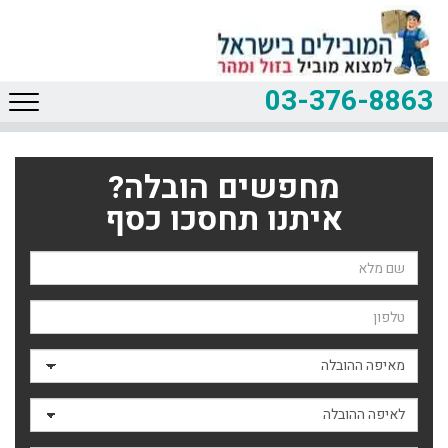
03-376-8863
מחפשים הובלה?
איתנו תחסכו כסף
שם השולח
טלפון
מאיפה ההובלה
לאיפה ההובלה