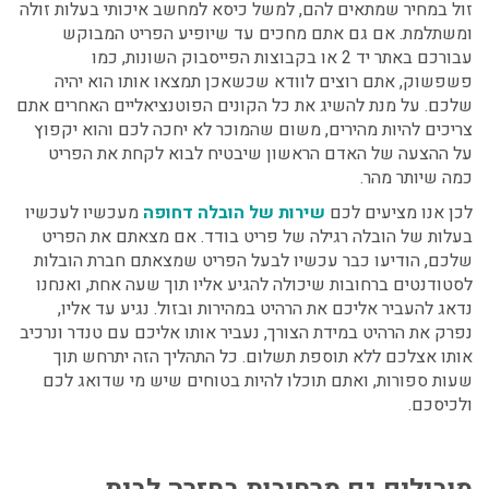
זול במחיר שמתאים להם, למשל כיסא למחשב איכותי בעלות זולה
ומשתלמת. אם גם אתם מחכים עד שיופיע הפריט המבוקש
עבורכם באתר יד 2 או בקבוצות הפייסבוק השונות, כמו
פשפשוק, אתם רוצים לוודא שכשאכן תמצאו אותו הוא יהיה
שלכם. על מנת להשיג את כל הקונים הפוטנציאליים האחרים אתם
צריכים להיות מהירים, משום שהמוכר לא יחכה לכם והוא יקפוץ
על ההצעה של האדם הראשון שיבטיח לבוא לקחת את הפריט
כמה שיותר מהר.
לכן אנו מציעים לכם
שירות של הובלה דחופה
מעכשיו לעכשיו
בעלות של הובלה רגילה של פריט בודד. אם מצאתם את הפריט
שלכם, הודיעו כבר עכשיו לבעל הפריט שמצאתם
חברת הובלות
לסטודנטים ברחובות
שיכולה להגיע אליו תוך שעה אחת, ואנחנו
נדאג להעביר אליכם את הרהיט במהירות ובזול. נגיע עד אליו,
נפרק את הרהיט במידת הצורך, נעביר אותו אליכם עם טנדר ונרכיב
אותו אצלכם ללא תוספת תשלום. כל התהליך הזה יתרחש תוך
שעות ספורות, ואתם תוכלו להיות בטוחים שיש מי שדואג לכם
ולכיסכם.