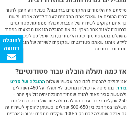
מובילים גם מרחובות בחזרה לבית
סיימתם את הלימודים האקדמיים ברחובות? כעת הגיע הזמן לחזור
לבית ההורים או שאולי אתם מתכננים לעבור לדירה אחרת, ולשם
כך אתם זקוקים לשירות של העברת תכולה ממעונות סטודנטים
ברחובות
לאזור אחר בארץ. גם את ההובלה הזו אנו מבצעים במחיר
משתלם בתקופת סוף שנת הלימודים, וכל שעליכם לעשות זה
ליידע אותנו שאתם סטודנטים שזקוקים לשירות של
הובלת דירת
סטודנט ברחובות.
אז כמה תעלה הובלה עבור סטודנטים?
אנו יכולים להבטיח לכם כבר עכשיו שעלות
ההובלה של פריט
בודד
, כמו מיטה או שולחן מחשב, לא תעלה על 450 השקלים,
ולמעשה סביר מאוד להניח שמחיר ההובלה יהיה זול אף יותר –
250 שקלים בלבד. עבור הובלה גדולה יותר של דירה בגודל חדר
תשלמו בסך הכל בין 500-650 שקלים, כשניתן להוסיף לשירות זה
גם אריזה שתעלה לכם רק כ-100 שקלים נוספים עבור 5 ארגזים.