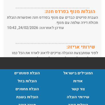
העברת פריטים כבדים עם מנוף בפרדס חנה ואפשרות הובלת
תכולת דירה שלמה עם מנוף.
עודכן לאחרונה: 24/02/2026, 10:42
שירותי אריזה:
לפני שמתבצעת ההובלה צריכים לדאוג לארוז את הכל כמו
שצריך! פורטל המובילים בישראל מציע לכם שירותי אריזה
ברמה הגבוהה ביותר, לקבלת הצעת מחיר כנסו עכשיו
עודכן לאחרונה: 31/05/2026, 15:42
הובלות בתל אביב:
המובילים בישראל
הובלת פסנתרים
עודכן לאחרונה: 30/03/2026, 12:23
אודות
הובלות בזול
צור קשר
הובלת מחסנים
שירותי הובלה
הובלות בשבת