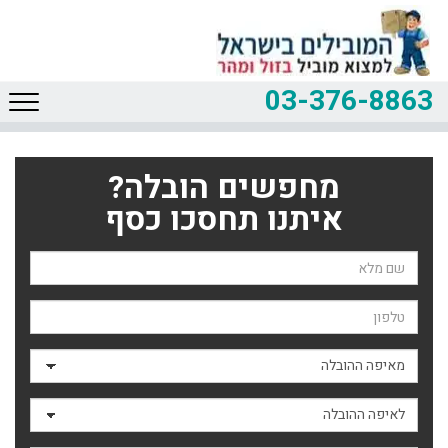
03-376-8863
מחפשים הובלה?
איתנו תחסכו כסף
שם השולח
טלפון
מאיפה ההובלה
לאיפה ההובלה