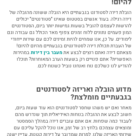
להיום!
הובלת דירה לסטודנט בגבעתיים
היא הובלה ששונה מהובלה של
דירה רגילה. בעוד אנשים בסטטוס שאינו "סטודנטים" יכולים
להרשות לעצמם להוביל בשעות גמישות יותר ביום, הסטודנטים
המון פעמים נתונים ללוח זמנים צפוף מאד הכולל גם עבודה וגם
לימודים. על כן, אנו שמחים להיות זמינים לכם עם שירות ייחודי
של
העברת תכולת דירה לסטודנטים בגבעתיים
מהיום להיום!
מצאתם דירה ואתם רוצים לבצע את
מעבר בין דירות
במהירות
האפשרית? אתם פנויים רק בשעות הערב המאוחרות? תוכלו
להודיע לנו כשלכם נוח ואנחנו נוביל כשנוח לכם.
מדוע
הובלה ואריזה לסטודנטים
בגבעתיים
מומלצת?
מאחר ואם יש משהו שחסר לסטודנטים הוא עוד שעות ביום,
חשוב לבצע את ההובלה בנוחות האידיאלית תוך שנדרש מהם
לעבוד כמה שפחות. אם אתם עוברים דירה במהלך הסמסטר
ומוצאים עצמכם בלחץ רב של זמן, אנו נוכל להקל עליכם עם
שירותי האריזה שלנו. למרות שמדובר על דירות קטנות, עדיין ישנה