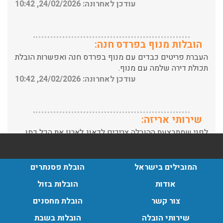
הובלות מנוף בפרדס חנה:
העברת פריטים כבדים עם מנוף בפרדס חנה ואפשרות הובלת
תכולת דירה שלמה עם מנוף.
עודכן לאחרונה: 24/02/2026, 10:42
שירותי אריזה:
לפני שמתבצעת ההובלה צריכים לדאוג לארוז את הכל כמו
שצריך! פורטל המובילים בישראל מציע לכם שירותי אריזה
ברמה הגבוהה ביותר, לקבלת הצעת מחיר כנסו עכשיו
עודכן לאחרונה: 31/05/2026, 15:42
המובילים בישראל
הובלת פסנתרים
הובלות בתל אביב:
אודות
הובלות בזול
עודכן לאחרונה: 30/03/2026, 12:23
צור קשר
הובלת מחסנים
שירותי הובלה
הובלות בשבת