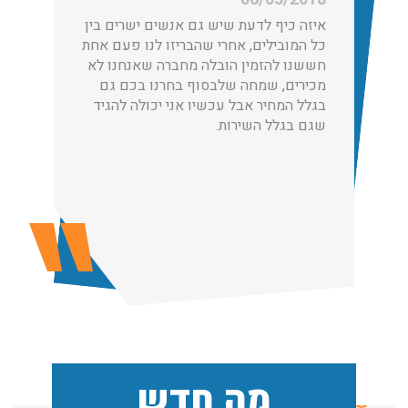
איזה כיף לדעת שיש גם אנשים ישרים בין
כל המובילים, אחרי שהבריזו לנו פעם אחת
חששנו להזמין הובלה מחברה שאנחנו לא
הובלות מנוף בגבעת שמואל:
מכירים, שמחה שלבסוף בחרנו בכם גם
שירותי הובלה עם מנוף בגבעת שמואל לכל סוגי ההובלות
בגלל המחיר אבל עכשיו אני יכולה להגיד
החל מהובלת תכולת דירה שלמה עם מנוף ועד פריט בודד.
שגם בגלל השירות.
עודכן לאחרונה: 24/02/2026, 10:42
הובלות מנוף בפרדס חנה:
העברת פריטים כבדים עם מנוף בפרדס חנה ואפשרות הובלת
תכולת דירה שלמה עם מנוף.
עודכן לאחרונה: 24/02/2026, 10:42
שירותי אריזה:
לפני שמתבצעת ההובלה צריכים לדאוג לארוז את הכל כמו
מה חדש
שצריך! פורטל המובילים בישראל מציע לכם שירותי אריזה