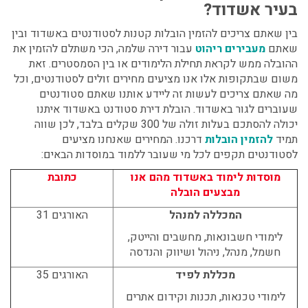
בעיר אשדוד?
בין שאתם צריכים להזמין הובלות קטנות לסטודנטים באשדוד ובין
שאתם
מעבירים ריהוט
עבור דירה שלמה, הכי משתלם להזמין את
ההובלה ממש לקראת תחילת הלימודים או בין הסמסטרים. זאת
משום שבתקופות אלו אנו מציעים מחירים זולים לסטודנטים, וכל
מה שאתם צריכים לעשות זה ליידע אותנו שאתם סטודנטים
שעוברים לגור באשדוד. הובלת דירת סטודנט באשדוד איתנו
יכולה להסתכם בעלות זולה של 300 שקלים בלבד, לכן שווה
תמיד
להזמין הובלות
דרכנו. המחירים שאנחנו מציעים
לסטודנטים תקפים לכל מי שעובר ללמוד במוסדות הבאים:
מוסדות לימוד באשדוד מהם אנו
כתובת
מבצעים הובלה
המכללה למנהל
האורגים 31
לימודי חשבונאות, מחשבים והייטק,
חשמל, מנהל, ניהול ושיווק והנדסה
מכללת לפיד
האורגים 35
לימודי טכנאות, תכנות וקידום אתרים