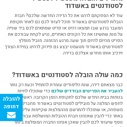
לסטודנטים באשדוד
עוד לא הספקתם לרהט את כל הדירה החדשה שלכם?
חברת
הובלות לסטודנטים באשדוד
תוכל לעזור לכם גם לאחר תקופת
המעבר ברגע שבו תמצאו רהיט או פריט שמתאים לכם ביד שנייה.
על מנת שתשיגו את כל הקונים האחרים, נגיע לקחת עבורכם את
הפריט מהיום להיום תוך שעה מרגע ההזמנה. מוביל מומלץ
לסטודנטים באשדוד מטעמנו יבצע גם פירוק לרהיט במידת הצורך
וירכיב אותו מחדש אצלכם בדירה.
כמה עולה
הובלה לסטודנטים באשדוד
?
כבר מצאתם דירה, שנת הלימודים עומדת להתחיל וכעת רק נותר
להעביר את הפריטים הבודדים שלכם
כדי שתוכלו לחיות
בנוחות בבית החדש שלכם לתקופת הזמן הקרובה. ראשית עליכם
לחפש המלצה על מובילים לסטודנטים באשדוד מחברים או בני
משפחה, או שתוכלו להתרשם מההמלצות שקיימות עלינו כאן
באתר כדי להבין שאנחנו חברת ההובלות המושלמת עבורכם. דבר
נוסף שיעזור לכם להבין שאכן אנחנו החברה המומלצת ביותר