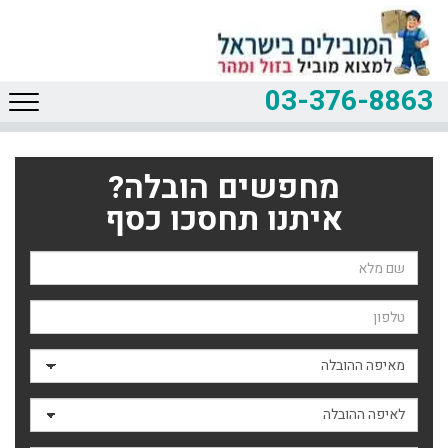
03-376-8863
מחפשים הובלה?
איתנו תחסכו כסף
שם השולח
טלפון
מאיפה ההובלה
לאיפה ההובלה