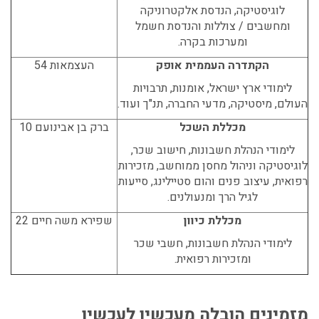
לוגיסטיקה, הנדסת אלקטרוניקה
ומחשבים / צוללות והנדסת חשמל
ומערכות בקרה.
הקתדרה העממית אופק
העצמאות 54
לימודי ארץ ישראל, אומנות, תרבויות
העולם, מיסטיקה, מדעי החברה, תנ"ך ועוד.
מכללת השכל
ברק בן אבינועם 10
לימודי הנהלת חשבונות, חישוב שכר,
לוגיסטיקה וניהול מחסן ממוחשב, מזכירות
רפואית, עיצוב פנים והום סטיילינג, סייעות
לגיל הרך ומנעולנים.
מכללת כיוון
שפירא משה חיים 22
לימודי הנהלת חשבונות, חשבי שכר
ומזכירות רפואית.
מזמינים הובלה מעכשיו לעכשיו