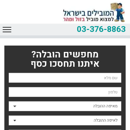
03-376-8863
מחפשים הובלה?
איתנו תחסכו כסף
שם השולח
טלפון
מאיפה ההובלה
לאיפה ההובלה