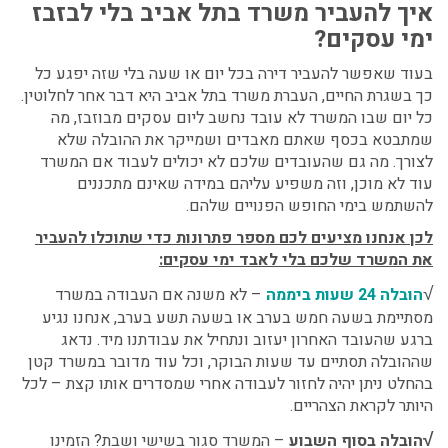
איך להעביר משרד בתל אביב בלי לבזבז
ימי עסקים?
בעוד שאפשר להעביר דירה בכל יום או שעה בלי שזה יפגע כל
כך בשגרת החיים,
העברת משרד בתל אביב
היא דבר אחר לחלוטין.
כל יום שבו המשרד לא עובד נחשב ליום עסקים מבוזבז, מה
שמתבטא בכסף שאתם מאבדים ושמייקר את ההובלה שלא
לצורך. מה גם שהעובדים שלכם לא יכולים לעבוד אם המשרד
עוד לא מוכן, וזה משפיע עליהם במידה שאינם מתכננים
להשתמש בימי החופש הפנויים שלהם.
לכן אנחנו מציעים לכם מספר פתרונות כדי שתוכלו להעביר
את המשרד שלכם בלי לאבד ימי עסקים:
√
הובלה 24 שעות ביממה
– לא משנה אם העבודה במשרד
מסתיימת בשעה חמש בערב או בשעה תשע בערב, אנחנו נגיע
ברגע שהעובד האחרון יעזוב ונתחיל את עבודתנו מיד. נדאג
שההובלה תסתיים עד שעות הבוקר, וכל עוד מדובר במשרד קטן
בהחלט ניתן יהיה לחזור לעבודה אחרי שמסדרים אותו קצת – לכל
היותר לקראת הצהריים.
√
הובלה בסוף השבוע
– המשרד סגור בשישי ושבת? הזמינו