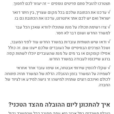
תצטרכו להוביל סתם פריטים נוספים – זה יעזור לכם לחסוך.
√
עדכנו את הכתובת שלכם בכל מקום שצריך, בין היתר דואר
ישראל ואם יש לכם אתר אינטרנט, עדכנו את הכתובת גם בו.
√
צרו רשימת תכולה על מנת שתוכלו לוודא שאכן הכל עבר
למשרד החדש ושום דבר לא חסר.
√
ודאו שיש תשתיות עובדות במשרד החדש עוד לפני המעבר,
ושכל הצרכים הבסיסיים של העובדים שלכם ייענו שם. זה כולל
אפילו קומקום או בר מים על מנת שהעובדים יוכלו לשתות קפה
ברגע שייכנסו לעבודה במשרד החדש.
√
שקלו להזמין שירותי אבטחה, או שימו עובד אחד אחראי
לשמירה על המשרד בזמן ההובלה. הדלת של המשרד תהיה פתוחה
לכולם ואינכם רוצים שתהיה למישהו זר גישה למידע או לציוד של
החברה.
איך להתכונן ליום ההובלה מהצד הטכני?
הובלת משרדים בתל אביב
היא עסק מסובך ככל שהמשרד גדול