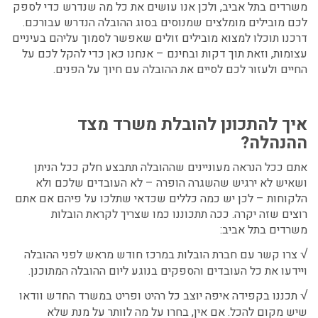
משרדים בתל אביב
, ולכן אנו עושים את כל מה שנדרש כדי לספק
לכם מובילים מומלצים שמנוסים בסוג ההובלה הנדרש עבורכם.
דרכנו תוכלו למצוא מובילים זולים שאפשר לסמוך עליהם בעיניים
עצומות, וזאת תוך דקות ובחינם – אנחנו כאן כדי להקל לכם על
החיים ולעזור לכם לסיים את ההובלה עם חיוך על הפנים.
איך להתכונן להובלת משרד מצד
ההנהלה?
אתם ככל הנראה מעוניינים שההובלה תתבצע חלק ככל הניתן
ושאיש לא ירגיש שהשגרה הופרה – לא העובדים שלכם ולא
הלקוחות – לכן יש כמה כללים שכדאי שתלכו על פיהם אם אתם
רוצים שזה יקרה. ככה תתכוננו כמו שצריך לקראת
הובלות
משרדים בתל אביב
:
√
צרו קשר עם חברת הובלות במרכז חודש מראש לפני ההובלה
ויידעו את כל העובדים והספקים בנוגע ליום ההובלה המתוכנן.
√
תכננו בקפידה איפה יוצב כל רהיט ופריט במשרד החדש וודאו
שיש מקום להכל. אם אין, בחרו על מה לוותר על מנת שלא