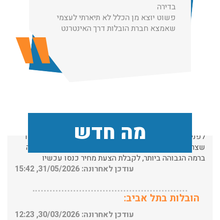
רה
בדירה
ט יוצא מן הכלל לא תיארתי לעצמי
פשוט יו
הובלות מנוף בפרדס חנה:
צא חברת הובלות דרך האינטרנט
שאמצא ח
העברת פריטים כבדים עם מנוף בפרדס חנה ואפשרות הובלת
תכולת דירה שלמה עם מנוף.
עודכן לאחרונה: 24/02/2026, 10:42
שירותי אריזה:
לפני שמתבצעת ההובלה צריכים לדאוג לארוז את הכל כמו
מה חדש
שצריך! פורטל המובילים בישראל מציע לכם שירותי אריזה
ברמה הגבוהה ביותר, לקבלת הצעת מחיר כנסו עכשיו
עודכן לאחרונה: 31/05/2026, 15:42
הובלות בתל אביב:
עודכן לאחרונה: 30/03/2026, 12:23