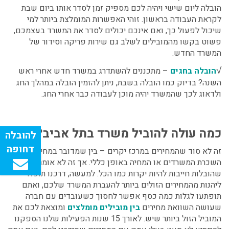
הובלה ליום שישי ויהיה לכם מספיק זמן לסדר אותו ביום שבת
לקראת העבודה בראשון. זוהי האפשרות המומלצת ביותר למי
שיכול לפעול כך, ואם אינכם יכולים לסדר את המשרד בעצמכם,
פשוט בקשו מהמובילים לשלב גם שירות פריקה וסידור של
המשרד החדש.
√
הובלה בחגים
– מתכננים להשתדרג במשרד חדש אחרי ראש
השנה? בדיוק כמו הובלה בשבת, ניתן להזמין הובלה במהלך החג
ולדאוג לכך שהמשרד יהיה מוכן לעבודה כבר אחרי החג.
כמה עולה להוביל משרד בתל אביב?
זה לא סוד שהמחירים במרכז יקרים – בין שמדובר במחירי הדירות,
השכרת המשרדים או המחיה באופן כללי. אך זה לא אומר
שהובלות חייבות להיות יקרות כמו הכל. למעשה, דרכנו תוכלו
ליהנות מהמחירים הזולים ביותר להעברת המשרד שלכם, ואתם
תופתעו לגלות כמה כסף אפשר לחסוך כשעובדים עם חברה
שעושה השוואת מחירים
בין מובילים מומלצים
ומוצאת לכם את
המוביל הזול ביותר שיש. לאורך 15 שנות הפעילות שלנו הספקנו