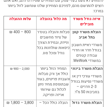
להפתיע לא מעט בעלי עסק עם המחירים שסידרנו להם, ואם אתם
רוצים להתרשם מהם, לפניכם המחירון שלנו שנחשב לזול ביותר
במרכז:
איזה גודל משרד
מה כלול בהובלה
עלות ההובלה
מובילים
הובלת משרד קטן
סבלות והובלה בטנדר
800 – 400 ₪
בתל אביב
של ציוד מחשבים
וניירת, ובמידת הצורך
משרדי ראיית חשבון
כיסאות שולחנות בכל
בגודל חדר או חדרי
גודל ומכל סוג.
עבודה קטנים
במשרדי
WeWork
.
הובלת משרד בינוני
המחיר הזול ביותר
2,000 – 900 ₪
כולל אך ורק סבלות
משרדי עורכי דין או
והעברת פריטים, בעוד
משרדי נסיעות בגודל
שבתוספת מחיר ניתן
2-3 חדרים –
לכלול גם שירותי
בסביבות 50 מ"ר.
אריזה ופריקה.
הובלת משרד גדול
הובלה כולל הכל –
3,800 – 1,800 ₪