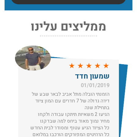
שירותי אריזה:
ממליצים עלינו
לפני שמתבצעת ההובלה צריכים לדאוג לארוז את הכל כמו
שצריך! פורטל המובילים בישראל מציע לכם שירותי אריזה
ברמה הגבוהה ביותר, לקבלת הצעת מחיר כנסו עכשיו
עודכן לאחרונה: 31/05/2026, 15:42
הובלות בתל אביב:
★
★
★
★
★
★
עודכן לאחרונה: 30/03/2026, 12:23
עון חדד
שמעון
1/2019
01/01/2
נתי הובלה מתל אביב לבאר שבע של
הזמנתי 
דירה גדולה של 7 חדרים עם המון ציוד
ילת שנה
בתחילת 
הובלות מנוף בגבעת שמואל:
הגיעו 2 משאיות תיתקו עבודה ולקחו
ה
שירותי הובלה עם מנוף בגבעת שמואל לכל סוגי ההובלות
ר נמוך מאוד ביחס למה שבדקנו
מחיר נמ
החל מהובלת תכולת דירה שלמה עם מנוף ועד פריט בודד.
הציוד הגיע עטוף ומסודר לבית החדש
כל הציו
עודכן לאחרונה: 24/02/2026, 10:42
הרהיטים המפורקים הורכבו במלואם
כל הרהי