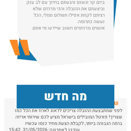
ביום קר וגשום והגעתם בחיוך עם לב ענק
שירותי הובלה עם מנוף בגבעת שמואל לכל סוגי ההובלות
וביצעתם את ההובלה והכי מדהים שלא
החל מהובלת תכולת דירה שלמה עם מנוף ועד פריט בודד.
רציתם לקחת אפילו תשלום סמלי, הכל
עודכן לאחרונה: 24/02/2026, 10:42
נעשה כתרומה.
אנשים מדהימים חשוב שיידעו מי אתם.
הובלות מנוף בפרדס חנה:
העברת פריטים כבדים עם מנוף בפרדס חנה ואפשרות הובלת
תכולת דירה שלמה עם מנוף.
עודכן לאחרונה: 24/02/2026, 10:42
שירותי אריזה:
מה חדש
לפני שמתבצעת ההובלה צריכים לדאוג לארוז את הכל כמו
שצריך! פורטל המובילים בישראל מציע לכם שירותי אריזה
ברמה הגבוהה ביותר, לקבלת הצעת מחיר כנסו עכשיו
עודכן לאחרונה: 31/05/2026, 15:42