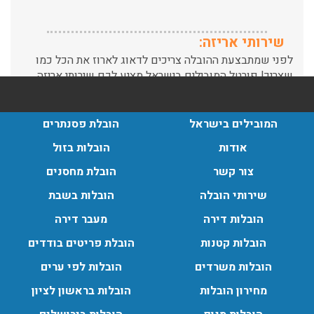
שירותי אריזה:
לפני שמתבצעת ההובלה צריכים לדאוג לארוז את הכל כמו
שצריך! פורטל המובילים בישראל מציע לכם שירותי אריזה
ברמה הגבוהה ביותר, לקבלת הצעת מחיר כנסו עכשיו
עודכן לאחרונה: 31/05/2026, 15:42
הובלות בתל אביב:
המובילים בישראל
הובלת פסנתרים
עודכן לאחרונה: 30/03/2026, 12:23
אודות
הובלות בזול
צור קשר
הובלת מחסנים
שירותי הובלה
הובלות בשבת
הובלות מנוף בגבעת שמואל:
הובלות דירה
מעבר דירה
שירותי הובלה עם מנוף בגבעת שמואל לכל סוגי ההובלות
הובלות קטנות
הובלת פריטים בודדים
החל מהובלת תכולת דירה שלמה עם מנוף ועד פריט בודד.
עודכן לאחרונה: 24/02/2026, 10:42
הובלות משרדים
הובלות לפי ערים
מחירון הובלות
הובלות בראשון לציון