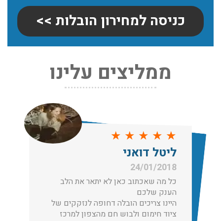
כניסה למחירון הובלות >>
ממליצים עלינו
שירותי אריזה:
לפני שמתבצעת ההובלה צריכים לדאוג לארוז את הכל כמו
שצריך! פורטל המובילים בישראל מציע לכם שירותי אריזה
ברמה הגבוהה ביותר, לקבלת הצעת מחיר כנסו עכשיו
עודכן לאחרונה: 31/05/2026, 15:42
★
★
★
★
★
הובלות בתל אביב:
ליטל דואני
עודכן לאחרונה: 30/03/2026, 12:23
24/01/2018
כל מה שאכתוב כאן לא יתאר את הלב
הענק שלכם
היינו צריכים הובלה דחופה לנזקקים של
ציוד חימום ולבוש חם מהצפון למרכז
הובלות מנוף בגבעת שמואל: