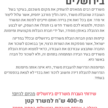
בירושלים
משרדים רבים ממאנים להעתיק את מקום משכנם, בעיקר בשל
העובדה שהובלת משרד, הינה הליך מורכב יחסית, אשר עלול ליצור
אי סדר. אם בכל זאת אין ברירה ואתם חייבים לפנות את המשרד
הנוכחי, ולמצוא לכם משרד חדש בו תנהלו את העסק, יש לבצע
את ההובלה באופן מסודר, ועל ידי חברת הובלות מקצועית ומיומנת.
קיימות המון חברות הובלת משרדים בירושלים ובכלל במדינה
ישראל, אשר מספקות את השרות הרצוי, אך בבואכם לשכור את
החברה שתבצע עבורכם את העבודה, כדאי למצוא חברת הובלת
משרדים בעיר הבירה המתמחה בתחום זה, ולא לשכור כל חברה
באשר היא.
המיומנות הנדרשת להעברת משרד, היא אינה אותה מיומנות
הנדרשת להובלת דירה וחשוב לזכור זאת בכדי לא לצאת בהפסדים
בעתיד.
שירותי העברת משרדים בירושלים
מהיום להיום!
מ-400 ש"ח למשרד קטן