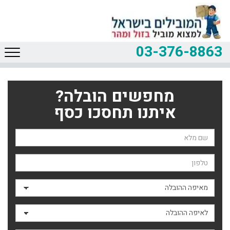
03-376-8863
מחפשים הובלה?
איתנו תחסכו כסף
שם השולח
טלפון
מאיפה ההובלה
לאיפה ההובלה