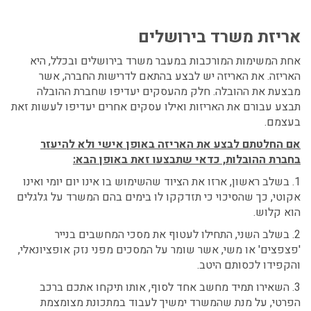
אריזת משרד בירושלים
אחת המשימות המורכבות במעבר משרד בירושלים ובכלל, היא
האריזה.
את האריזה יש לבצע בהתאם לדרישות החברה, אשר
מבצעת את ההובלה. חלק מהעסקים יעדיפו שחברת ההובלה
תבצע עבורם את האריזות ואילו עסקים אחרים יעדיפו לעשות זאת
בעצמם.
אם החלטתם לבצע את האריזה באופן אישי ולא להיעזר
בחברת ההובלות, כדאי שתבצעו זאת באופן הבא:
1. בשלב ראשון, ארזו את הציוד שהשימוש בו אינו יום יומי ואינו
אקוטי, כך שהסיכוי כי תזדקקו לו בימים בהם המשרד על גלגלים
הוא קלוש.
2. בשלב השני, התחילו לעטוף את מסכי המחשבים בנייר
'פצפצים' או משי, אשר שומר על המסכים מפני נזק אופציונאלי,
והקפידו לכסותם היטב.
3. השאירו תמיד מחשב אחד לסוף, אותו תיקחו אתכם ברכב
הפרטי, על מנת שהמשרד ימשיך לעבוד במתכונת מצומצמת