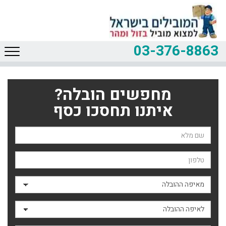
03-376-8863
מחפשים הובלה?
איתנו תחסכו כסף
שם השולח
טלפון
מאיפה ההובלה
לאיפה ההובלה