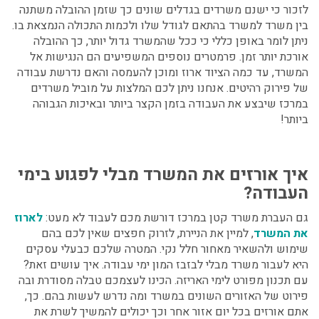
לזכור כי ישנם משרדים בגדלים שונים כך שזמן ההובלה משתנה
בין משרד למשרד בהתאם לגודל שלו ולכמות התכולה הנמצאת בו.
ניתן לומר באופן כללי כי ככל שהמשרד גדול יותר, כך ההובלה
אורכת יותר זמן. פרמטרים נוספים המשפיעים הם הנגישות אל
המשרד, עד כמה הציוד ארוז ומוכן להעמסה והאם נדרשת עבודה
של פירוק רהיטים.
אנחנו ניתן לכם
המלצות על מוביל משרדים
במרכז
שיבצע את העבודה בזמן הקצר ביותר ובאיכות הגבוהה
ביותר!
איך אורזים את המשרד מבלי לפגוע בימי
העבודה?
גם
העברת משרד קטן במרכז
דורשת מכם לעבוד לא מעט:
לארוז
את המשרד
, למיין את הניירת, לזרוק חפצים שאין לכם בהם
שימוש ולהשאיר מאחור חלל נקי. המטרה שלכם כבעלי עסקים
היא לעבור משרד מבלי לבזבז המון ימי עבודה. איך עושים זאת?
עם תכנון מפורט לימי האריזה. הכינו לעצמכם טבלה מסודרת ובה
פירוט של האזורים השונים במשרד ומה נדרש לעשות בהם. כך,
אתם אורזים בכל יום אזור אחר וכך יכולים להמשיך לשרת את