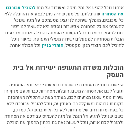
אנחנו נוכל להגיע אל נמל חיפה ואשדוד על מנת
להוביל עבורכם
את הסחורה
שקיבלתם. על מנת שיהיה ניתן לבצע את ההובלה ללא
כל עיכובים, מומלץ שיחכה לנו נציג מטעמכם על מנת שנוכל
להעמיס את כל הסחורה. אפשרות נוספת היא להשאיר לנו ייפוי
כוח לפעול בשמכם בכל הקשור להעמסה והובלה. אנחנו מבצעים
הובלות מסחריות למפעלים
ישירות מנמלי התעופה, כאשר נוכל
להוביל לכם מוצרי מזון, טקסטיל,
חומרי בניין
וכל תכולה אחרת.
הובלות משדה התעופה ישירות אל בית
העסק
אפשרות נוספת העומדת לרשותכם היא שנגיע אל נמל התעופה
ונוביל לכם את הסחורה משם.
הובלות מסחריות כבדות עם מנוף
הן
שירות נוסף שאנו מציעים לכם, בעיקר בעת שהתכולה מאוחסנת
בקומות גבוהות ומשקלה רב. באופן זה, נוכל להוביל עבורכם ללא
כל בעיה מגוון רחב של סחורות ללא כל תלות במשקל.
כמו כן,
כשם שנוכל להגיע אל הנמל על מנת להעמיס עבורכם את הסחורה
ולהוביל לכם אותה, נוכל לעשות זאת גם בכיוון ההפוך עם הובלה