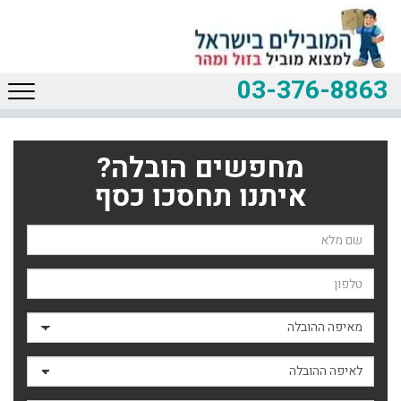
03-376-8863
מחפשים הובלה?
איתנו תחסכו כסף
שם השולח
טלפון
מאיפה ההובלה
לאיפה ההובלה