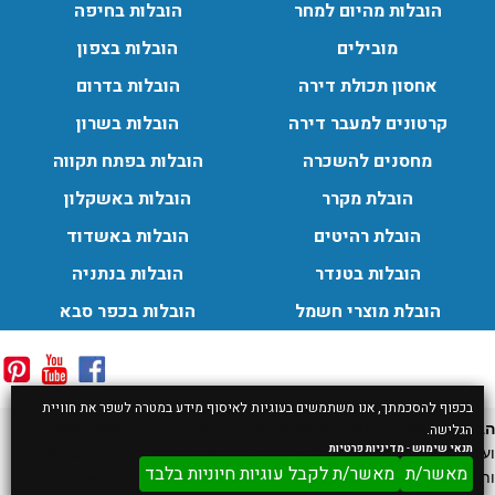
הובלות מהיום למחר
הובלות בחיפה
מובילים
הובלות בצפון
אחסון תכולת דירה
הובלות בדרום
קרטונים למעבר דירה
הובלות בשרון
מחסנים להשכרה
הובלות בפתח תקווה
הובלת מקרר
הובלות באשקלון
הובלת רהיטים
הובלות באשדוד
הובלות בטנדר
הובלות בנתניה
הובלת מוצרי חשמל
הובלות בכפר סבא
בכפוף להסכמתך, אנו משתמשים בעוגיות לאיסוף מידע במטרה לשפר את חוויית
הבהרה:
המחירים וזמני ההגעה המוצגים באתר נועדו להמחשה בלבד
הגלישה.
תנאי שימוש
-
מדיניות פרטיות
ועשויים להשתנות בהתאם לסוג ההובלה, מורכבות השירות, מיקום הלקוח
מאשר/ת
מאשר/ת לקבל עוגיות חיוניות בלבד
ותנאי הדרך. המחיר והזמן הסופיים ייקבעו בשיחת טלפון ובהתאם לפרטי