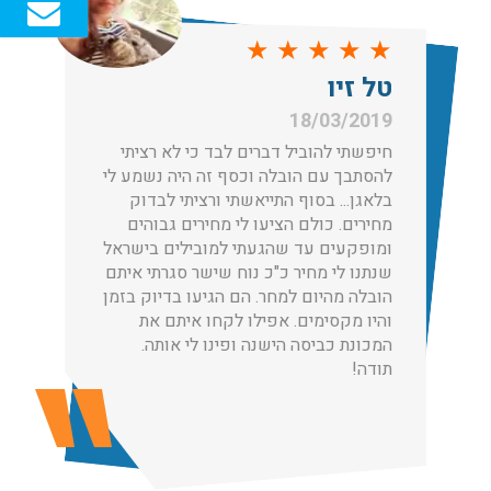
ברמה הגבוהה ביותר, לקבלת הצעת מחיר כנסו עכשיו
★
★
★
★
★
עודכן לאחרונה: 31/05/2026, 15:42
טל זיו
הובלות בתל אביב:
18/03/2019
עודכן לאחרונה: 30/03/2026, 12:23
חיפשתי להוביל דברים לבד כי לא רציתי
להסתבך עם הובלה וכסף זה היה נשמע לי
בלאגן... בסוף התייאשתי ורציתי לבדוק
מחירים. כולם הציעו לי מחירים גבוהים
ומופקעים עד שהגעתי למובילים בישראל
שנתנו לי מחיר כ"כ נוח שישר סגרתי איתם
הובלות מנוף בגבעת שמואל:
הובלה מהיום למחר. הם הגיעו בדיוק בזמן
שירותי הובלה עם מנוף בגבעת שמואל לכל סוגי ההובלות
והיו מקסימים. אפילו לקחו איתם את
החל מהובלת תכולת דירה שלמה עם מנוף ועד פריט בודד.
המכונת כביסה הישנה ופינו לי אותה.
עודכן לאחרונה: 24/02/2026, 10:42
תודה!
הובלות מנוף בפרדס חנה:
העברת פריטים כבדים עם מנוף בפרדס חנה ואפשרות הובלת