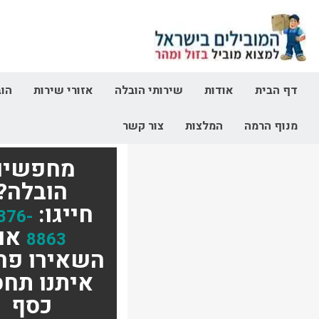
דף הבית
אודות
שירותי הובלה
אזורי שירות
הוב
מנוף הרמה
המלצות
צור קשר
מחפשים
הובלה?
חייגו:
376-
או
8863
השאירו פר
איתנו תחס
כסף