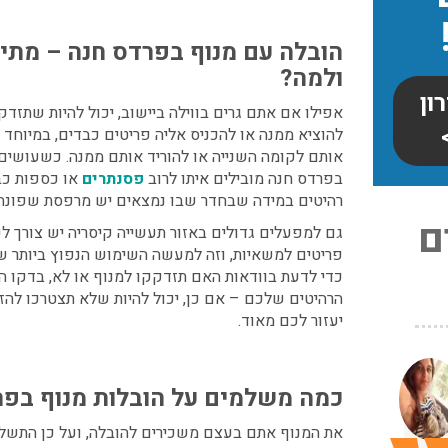
הובלה עם מנוף בפרדס חנה –
מתי 
ולמה?
ון
אפילו אם אתם גרים בווילה ביישוב, יכול להיות שתזדק
להוציא ממנה או להכניס אליה פריטים כבדים, במיוחד
אותם לקומה השנייה או להוריד אותם ממנה. כשעושים 
בפרדס חנה
מובילים איתו לרוב
פסנתרים
או כספות כב
רהיטים במידה שבחדר שבו נמצאים יש מרפסת שפונה ל
ם
גם למפעלים גדולים באזור תעשייה קיסריה יש צורך ל
פריטים למשאיות, וזה למעשה השימוש הנפוץ ביותר שי
כדי לדעת בוודאות האם תזדקקו למנוף או לא, בדקו ה
הרהיטים שלכם – אם כן, יכול להיות שלא תצטרכו להזמ
יעזור לכם מאוד.
צריכים
כמה משלמים על
הובלות מנוף בפר
ו
★
★
★
את המנוף אתם בעצם משכירים להובלה, ועל כן התשלו
: