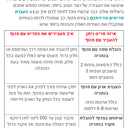
שיעשו את העבודה על הצד הטוב ביותר, ואנחנו נפתיע אתכם
ביעילות שלנו. כבר עכשיו נוכל לספר לכם איך נבצע
העברת
פריטים מדירתכם
בעזרת מנוף, כך שתוכלו להיות בטוחים
שתקבלו את השירות האמין והבטוח ביותר שיש.
איזה פריט ניתן
איך מעבירים את הפריט עם מנוף
להעביר עם מנוף
הובלת ספה עם מנוף
ניתן להעביר את הספה דרך המרפסת או
בנתניה
חלון גדול. משום שיש כאלו כמעט בכל
סלון, תהיה תזוזה מעטה מאוד בעת
כולל כורסאות, ספות 2
ההובלה.
מושבים וספות 3
מושבים ויותר
העברת ארון עם מנוף
יתכן שיהיה צורך לפרק את הארון לפני
בנתניה
שייעשה שימוש במנוף, זאת על מנת
לשמור ככל הניתן על הארון וידיותיו.
כולל ארונות הזזה
וארונות 6-8 דלתות
שימוש במנוף להובלת
מקרר קטן עד 300 ליטר לאו דווקא
מקרר בנתניה
מצריך הובלה עם מנוף, אך מקרר גדול