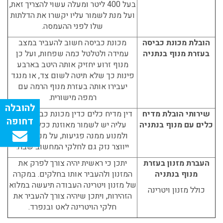
בעל 400 ליטר ומעלה עשוי להצריך זאת,
ועל מנת לשמור עליו יקשרו את הדלתות
שלו לפני ההעמסה.
הובלת מכונת כביסה
מכונת כביסה חשוב להעביר במצב
בעזרת מנוף בנתניה
עמידה ולטלטל כמה שפחות, ועל כן
מנוף זרוע יחזיק אותה היטב בארבע
פינות כך שלא תיטה לשום צד, או מנגד
יעבירו אותה בעזרת מנוף הרמה עם
רמפה מישורית.
שירותי הובלת מדיח
דין מדיח כלים כדין מכונת כביסה, וגם
כלים עם מנוף בנתניה
עליה יש לשמור מאוזנת ככל הניתן
ולמנוע ממנה פגיעות, על מנת שלא
ייווצר נזק גם לחלקי המחשוב שבה.
העברת מזנון בעזרת
יתכן כי ראשית יהיה צורך לפרק את
מנוף בנתניה
המזנון ולהעביר אותו בחלקים. במקרה
של מזנון ויטרינה העבודה תיעשה במלוא
כולל מזנון ויטרינה
הזהירות, ויתכן שיהיה צורך להעביר את
חלקי הויטרינה לאט ובנפרד.