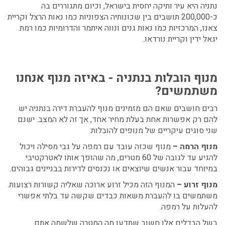
נתניה היא עיר ותיקה יחסית בישראל, וכיום מתגוררים בה
כ-200,000 תושבים בין שכונותיה הצפוניות כמו נאות הרצל וקריית
צאנז, המרכזיות כמו נאות גנים ונווה איתמר והדרומיות כמו רמת
יגאל ידין וקריית נורדאו.
מנוף הובלות בנתניה - באיזה מנוף אנחנו
משתמשים?
רבים חושבים שאם הם מזמינים
מנוף להעברת דירה בנתניה
יש
להם רק אפשרות אחת בעלת מחיר אחד, אך זה לא המצב. ישנם
שני סוגים עיקריים של מנופים להובלות:
מנוף הרמה –
מנוף שכזה עובד עם רמפה על גבי מסילה ויכול
להגיע עד לגובה של 60 מטרים, מה שהופך אותו לאטרקטיבי
במיוחד עבור אנשים שיוצאים או נכנסים לדירות בבניינים גבוהים.
מנוף זרוע –
המנוף הזה מכיל זרוע ארוכה שאליה קשורות רצועות.
משתמשים בו להעברת משאות כבדים שקשה עד בלתי אפשרי
להעלות על רמפה.
בשל הבדלים אלו חשוב שתדעו מה המטרה שלשמה אתם