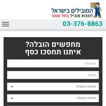
03-376-8863
מחפשים הובלה?
איתנו תחסכו כסף
שם השולח
טלפון
מאיפה ההובלה
לאיפה ההובלה