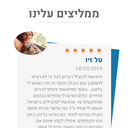
ממליצים עלינו
שירותי אריזה:
לפני שמתבצעת ההובלה צריכים לדאוג לארוז את הכל כמו
שצריך! פורטל המובילים בישראל מציע לכם שירותי אריזה
ברמה הגבוהה ביותר, לקבלת הצעת מחיר כנסו עכשיו
עודכן לאחרונה: 31/05/2026, 15:42
★
★
★
★
★
הובלות בתל אביב:
טל זיו
עודכן לאחרונה: 30/03/2026, 12:23
18/03/2019
חיפשתי להוביל דברים לבד כי לא רציתי
להסתבך עם הובלה וכסף זה היה נשמע לי
בלאגן... בסוף התייאשתי ורציתי לבדוק
מחירים. כולם הציעו לי מחירים גבוהים
הובלות מנוף בגבעת שמואל:
ומופקעים עד שהגעתי למובילים בישראל
שירותי הובלה עם מנוף בגבעת שמואל לכל סוגי ההובלות
שנתנו לי מחיר כ"כ נוח שישר סגרתי איתם
החל מהובלת תכולת דירה שלמה עם מנוף ועד פריט בודד.
הובלה מהיום למחר. הם הגיעו בדיוק בזמן
עודכן לאחרונה: 24/02/2026, 10:42
והיו מקסימים. אפילו לקחו איתם את
המכונת כביסה הישנה ופינו לי אותה.