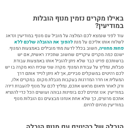
באילו מקרים נזמין מנוף הובלות
במודיעין?
עוד לפני שנמצא לכם
המלצה על מוביל עם מנוף במודיעין
ונדאג
לשלוח אותו אליכם על מנת
להפוך את ההובלה שלכם ללא
פחות מחוויה
, חשוב בכלל לדעת מתי מובילים באמצעות המנוף.
ישנם כמה מקרים עיקריים שחשוב שתכירו: ראשית, אם יש
ברשותכם פריט כבד שלא ניתן להוביל אותו באמצעות עבודת
סבלות, נמליץ על עבודת המנוף. מקרה שני שכיח הוא מקרה בו יש
לכם רהיטים במשקלים סבירים, אך לא ניתן לנייד אותם דרך
המעלית או חדר המדרגות בעקבות מגבלת מקום. במקרים אלו,
ורק לאחר תיאום מראש אתכם, נמליץ לכם על מנוף להעברת דירה
במודיעין. אנו זמינים לכם בזמינות גבוהה ועושים הכל כדי להוציא
אתכם מרוצים, כך שלא אחת אנחנו מבצעים גם הובלות מנוף
במודיעין מהיום להיום.
הובלה של רהיטים עם מנוף הובלה