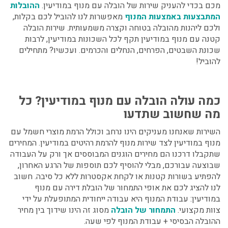
מכם בכדי להעניק שירות של
הובלה עם מנוף במודיעין
.
ההובלות
המתבצעות באמצעות המנוף
מאפשרות לנו להוביל לכם בקלות,
ולכם ליהנות מהובלה בטוחה וקצרה משמעותית. שירות
הובלה
קטנה עם מנוף במודיעין
תקף לכל השכונות במודיעין, לרבות
שכונת השבטים, הפרחים, הנחלים והכרמים. ועכשיו? מתחילים
להוביל!
כמה עולה הובלה עם מנוף במודיעין
? כל
מה שחשוב שתדעו
השירות שאנחנו מעניקים הינו נרחב וכולל
הרמת מוצרי חשמל עם
מנוף במודיעין
לצד שירות מנוף להרמת רהיטים במודיעין. המחירים
שתקבלו דרכנו הם מחירים הוגנים המבוססים אך ורק על העבודה
שבוצעה עבורכם, מבלי להוסיף לכם תוספות של הרגע האחרון,
להפתיע בשורות קטנות או לקחת אקסטרות ללא כל סיבה. חשוב
לנו להציג לכם את אופי התמחור של הובלת דירה עם מנוף
במודיעין: עבודת המנוף היא עבודה ייחודית המתופעלת על ידי
צוות מקצועי.
התמחור של הובלה
מסוג זה הינו שידוך בין מחיר
ההובלה הבסיסי + עבודת המנוף לפי שעה.