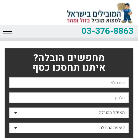
03-376-8863
מחפשים הובלה?
איתנו תחסכו כסף
שם השולח
טלפון
מאיפה ההובלה
לאיפה ההובלה