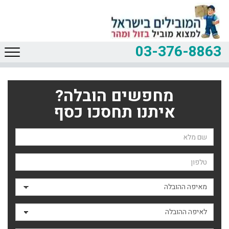
03-376-8863
מחפשים הובלה?
איתנו תחסכו כסף
שם השולח
טלפון
מאיפה ההובלה
לאיפה ההובלה