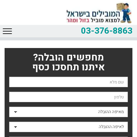
03-376-8863
מחפשים הובלה?
איתנו תחסכו כסף
שם השולח
טלפון
מאיפה ההובלה
לאיפה ההובלה