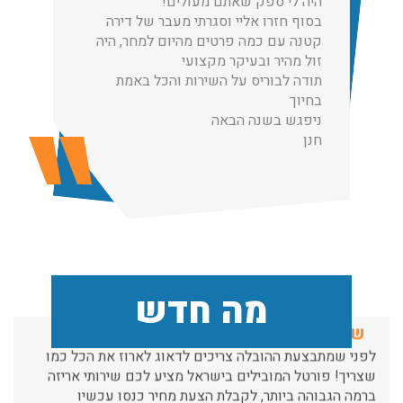
היה לי ספק שאתם מעולים!
הובלות מנוף בגבעת שמואל:
בסוף חזרו אליי וסגרתי מעבר של דירה
שירותי הובלה עם מנוף בגבעת שמואל לכל סוגי ההובלות
קטנה עם כמה פרטים מהיום למחר, היה
החל מהובלת תכולת דירה שלמה עם מנוף ועד פריט בודד.
זול מהיר ובעיקר מקצועי
עודכן לאחרונה: 24/02/2026, 10:42
תודה לבוריס על השירות והכל באמת
בחיוך
ניפגש בשנה הבאה
חנן
הובלות מנוף בפרדס חנה:
העברת פריטים כבדים עם מנוף בפרדס חנה ואפשרות הובלת
תכולת דירה שלמה עם מנוף.
עודכן לאחרונה: 24/02/2026, 10:42
שירותי אריזה:
מה חדש
לפני שמתבצעת ההובלה צריכים לדאוג לארוז את הכל כמו
שצריך! פורטל המובילים בישראל מציע לכם שירותי אריזה
ברמה הגבוהה ביותר, לקבלת הצעת מחיר כנסו עכשיו
עודכן לאחרונה: 31/05/2026, 15:42