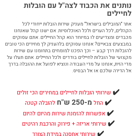
נותנים את הכבוד לצה"ל עם הובלות
לחיילים
אתר "המובילים בישראל" מעניק שירות הובלות ייחודי לכל
הקהלים, לכל הערים ולכל האוכלוסיות. אם ישנו קהל שאנחנו
מכבדים ומצדיעים לו במיוחד הוא קהל החיילים. אתם עסוקים
במבצעים צבאיים? אנחנו עסוקים בלהעניק לך מחירים הכי טובים
להובלות דרך קבע – וכך הפכנו למומחים בתחומנו עם שירות
מקצועי של הובלות לחיילים בודדים ולכל החיילים. אתם תעלו על
מדי הזית, אנחנו על מדי העבודה ונוציא לפועל את ההובלה בדרך
אל הדירה שלכם או אל הבסיס.
✔️
שירותי הובלות לחיילים במחירים הכי זולים
מ-250 ש"ח
✔️
החל
להובלה קטנה
✔️
אפשרות להזמנת שירות מהיום להיום
✔️
שירותי אריזה +
פירוק והרכבת רהיטים
✔️
שירותי אחסנה במידת הצורך