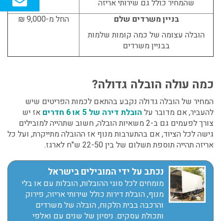
שהמחיר כולל גם שירותי אריזה
בניין משרדים שלם
החל מ-9,000 ₪
הובלה עצומה של כמה קומות שלמות
בבניין משרדים
כמה עולה הובלה גדולה?
המחיר של הובלה גדולה נקבע בהתאם לכמות הפריטים שיש
להעביר, אם מדובר על
הובלת דירה של 5 או 6 חדרים
אז יש
צורך לפעמים גם ב-2 משאיות הובלה, חשוב שתהייה למובילים
גישה לכל הציוד, אם בהתערבות מנוף אז ההובלה מתייקרת, ועל כל
אריזה תהייה תוספת תשלום של בין 22-50 ש"ח לארגז.
נכתב על ידי המובילים בישראל
מומחים לכל סוגי ההובלות, הובלות עם או בלי
מנוף, הובלת דירות כולל שירותי אריזה, פירוק
והרכבה בבית הלקוח, הובלה של משרדים
ותכולת עסקים. ניסיון של שנים עם ואלפי