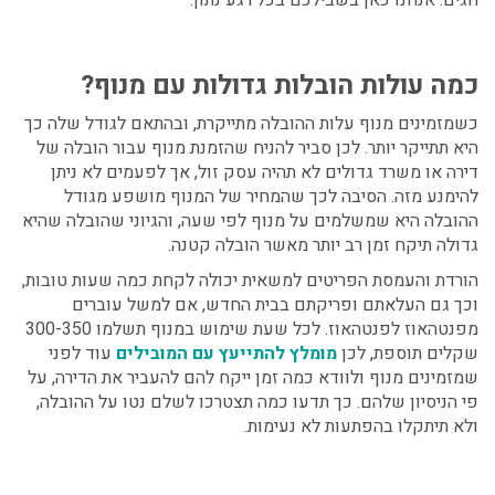
חגים. אנחנו כאן בשבילכם בכל רגע נתון.
כמה עולות
הובלות גדולות עם מנוף?
כשמזמינים מנוף עלות ההובלה מתייקרת, ובהתאם לגודל שלה כך
היא תתייקר יותר. לכן סביר להניח שהזמנת מנוף עבור הובלה של
דירה או משרד גדולים לא תהיה עסק זול, אך לפעמים לא ניתן
להימנע מזה. הסיבה לכך שהמחיר של המנוף מושפע מגודל
ההובלה היא שמשלמים על מנוף לפי שעה, והגיוני שהובלה שהיא
גדולה תיקח זמן רב יותר מאשר הובלה קטנה.
הורדת והעמסת הפריטים למשאית יכולה לקחת כמה שעות טובות,
וכך גם העלאתם ופריקתם בבית החדש, אם למשל עוברים
מפנטהאוז לפנטהאוז. לכל שעת שימוש במנוף תשלמו 300-350
שקלים תוספת, לכן
מומלץ להתייעץ עם המובילים
עוד לפני
שמזמינים מנוף ולוודא כמה זמן ייקח להם להעביר את הדירה, על
פי הניסיון שלהם. כך תדעו כמה תצטרכו לשלם נטו על ההובלה,
ולא תיתקלו בהפתעות לא נעימות.