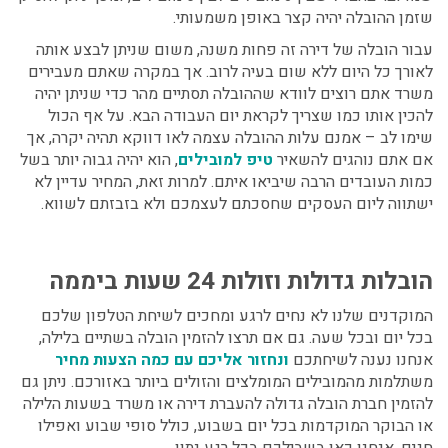
שזמן ההובלה יהיה קצר באופן משמעותי.
עבור הובלה של דירה זה פחות משנה, משום שניתן לבצע אותה
לאורך כל היום ללא שום בעיה לרוב. אך במקרה שאתם מעבירים
משרד אתם רוצים לוודא שההובלה תסתיים מהר כדי שניתן יהיה
להכין אותו כמו שצריך לקראת יום העבודה הבא. על אף הכול
שימו לב – אמנם עלות ההובלה עצמה לאו דווקא תהיה יקרה, אך
אם אתם נוהגים להשאיר
טיפ למובילים
, הוא יהיה גבוה יותר בשל
כמות העובדים הרבה שיביאו איתם. למרות זאת, המחיר עדיין לא
ישתווה ליום העסקים שחסכתם לעצמכם ולא בזבזתם לשווא.
הובלות גדולות וזולות
24 שעות ביממה
המוקדנים שלנו לא נחים לרגע ומחכים לשיחת הטלפון שלכם
בכל יום ובכל שעה. גם אם תרצו להזמין הובלה בשתיים בלילה,
אנחנו נענה לשיחתכם
ונחזור אליכם עם כמה הצעות מחיר
משתלמות מהמובילים המומלצים והזולים ביותר באזורכם. ניתן גם
להזמין
חברת הובלה גדולה
להעברת דירה או משרד בשעות הלילה
או הבוקר המוקדמות בכל יום בשבוע, כולל סופי שבוע ואפילו