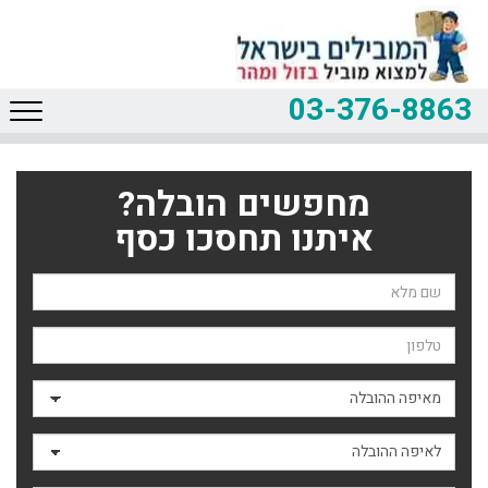
03-376-8863
מחפשים הובלה?
איתנו תחסכו כסף
שם השולח
טלפון
מאיפה ההובלה
לאיפה ההובלה