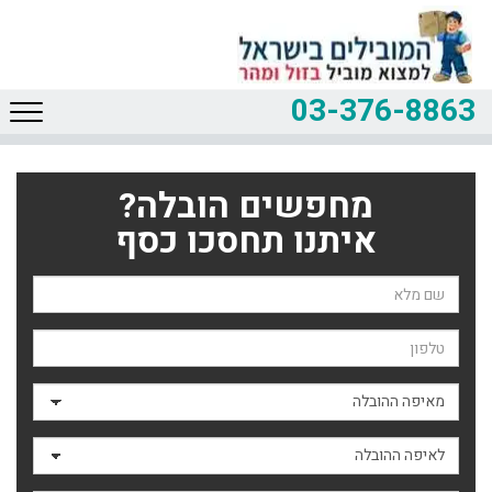
03-376-8863
מחפשים הובלה?
איתנו תחסכו כסף
שם השולח
טלפון
מאיפה ההובלה
לאיפה ההובלה