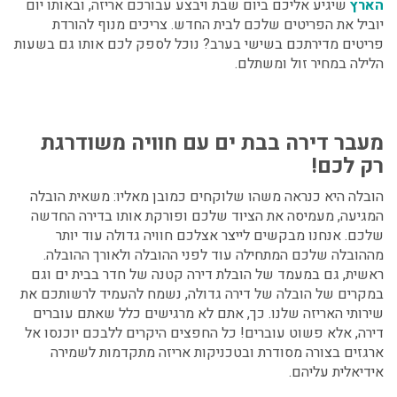
הארץ
שיגיע אליכם ביום שבת ויבצע עבורכם אריזה, ובאותו יום
יוביל את הפריטים שלכם לבית החדש. צריכים מנוף להורדת
פריטים מדירתכם בשישי בערב? נוכל לספק לכם אותו גם בשעות
הלילה במחיר זול ומשתלם.
מעבר דירה בבת ים עם חוויה משודרגת
רק לכם!
הובלה היא כנראה משהו שלוקחים כמובן מאליו: משאית הובלה
המגיעה, מעמיסה את הציוד שלכם ופורקת אותו בדירה החדשה
שלכם. אנחנו מבקשים לייצר אצלכם חוויה גדולה עוד יותר
מההובלה שלכם המתחילה עוד לפני ההובלה ולאורך ההובלה.
ראשית, גם במעמד של הובלת דירה קטנה של חדר בבית ים וגם
במקרים של הובלה של דירה גדולה, נשמח להעמיד לרשותכם את
שירותי האריזה שלנו. כך, אתם לא מרגישים כלל שאתם עוברים
דירה, אלא פשוט עוברים! כל החפצים היקרים ללבכם יוכנסו אל
ארגזים בצורה מסודרת ובטכניקות אריזה מתקדמות לשמירה
אידיאלית עליהם.