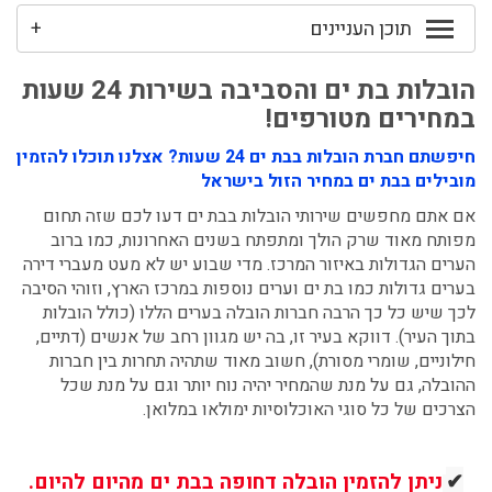
תוכן העניינים
+
הובלות בת ים והסביבה בשירות 24 שעות
במחירים מטורפים!
חיפשתם חברת הובלות בבת ים 24 שעות? אצלנו תוכלו להזמין
מובילים בבת ים במחיר הזול בישראל
אם אתם מחפשים שירותי הובלות בבת ים דעו לכם שזה תחום
מפותח מאוד שרק הולך ומתפתח בשנים האחרונות, כמו ברוב
הערים הגדולות באיזור המרכז. מדי שבוע יש לא מעט מעברי דירה
בערים גדולות כמו בת ים וערים נוספות במרכז הארץ, וזוהי הסיבה
לכך שיש כל כך הרבה חברות הובלה בערים הללו (כולל הובלות
בתוך העיר). דווקא בעיר זו, בה יש מגוון רחב של אנשים (דתיים,
חילוניים, שומרי מסורת), חשוב מאוד שתהיה תחרות בין חברות
ההובלה, גם על מנת שהמחיר יהיה נוח יותר וגם על מנת שכל
הצרכים של כל סוגי האוכלוסיות ימולאו במלואן.
✔
ניתן להזמין הובלה דחופה בבת ים מהיום להיום.