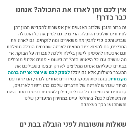
אין לכם זמן לארוז את התכולה? אנחנו
כבר בדרך!
זה ברור ומובן שלרוב האנשים אין אפשרות להקדיש המון זמן
לסידורים שלפני ההובלה. הרי צריך גם למיין את כל התכולה
שברשותכם כדי להבין מה משאירים ומה לוקחים, גם לארוז את
החפצים, גם למצוא ציוד מתאים לאריזה שתבטיח הובלה מוצלחת
וגם איכשהו להספיק לישון בלילה וללכת לעבודה על הבוקר. אז
מה עושים עם כל הייאוש הזה? זה פשוט - פונים אלינו! מובילים
בבת ים שעליהם אנחנו ממליצים לא רק יבצעו בשבילכם את
המעבר ביעילות, אלא גם יוכלו
לספק לכם שירותי אריזה ברמה
מקצועית
. בזמן שתתעסקו בסידורים אחרים לגמרי, הם יגיעו עם
הציוד שנדרש לאריזה של הדברים שלכם כמו ריפוד לארגזים,
קרטונים איכותיים בכל הגדלים, ניילון לעטיפת רהיטים ועוד. האם
זה משתלם לכם? בהחלט! עיינו במחירון המעודכן שלנו
ותשתכנעו בכך בעצמכם.
שאלות ותשובות לפני הובלה בבת ים