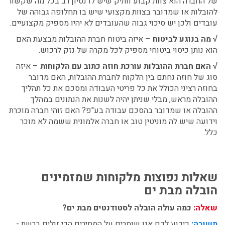
של החברה הוא צוות קבוע וותיק שיש לו נסיון רב בכל מה שקשור
להובלות או שמדובר בצוות מקצועי שיש בו תחלופה גבוהה של
עובדים ולכן יש סיכוי גבוה שהעובדים לא יהיו מספיק מקצועיים.
√ מה בנוגע לביטוח
– איזה ביטוח חברת ההובלות מבצעת האם
הוא נותן כיסוי ביטוחי מספיק לכל מקרה של נזק לרכוש.
√ האם חברת ההובלות עורכת חוזה כתוב עם הלקוחות
– איזה
סוג של חוזה נחתם בין הלקוח לחברת ההובלות, האם מדובר
בחוזה רציני הכולל את כל פריטי העבודה ומסכם את כל תהליך
ההובלה מראש, מבלי שניתן יהיה לשנות את הנתונים במהלך
ההובלה או שמדובר בהסכם עבודה בע"פ? האם זוהי חברה מוכרת
וידועה שיש לה מוניטין טוב או חברה אלמונית ששמה לא מוכר
כלל.
שאלות נפוצות מלקוחות שמזמינים
הובלה מבת ים
שאלה:
כמה עולה הובלה לסטודנטים מבת ים?
תשובה:
כידוע לכם אנו שומרים על המחירים הכי זולים ברשת -