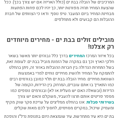
המרכיבים של הובלה בבת ים (כולל האריזה אם יש צורך בכך). ככל
שהצעת המחיר תהיה מפורטת יותר, כך יהיו לכם פחות הפתעות
מבחינת המחיר ביום המעבר. טיפ נוסף: ודאו כי הצוותים של חברת
ההובלות הם קבועים ולא מתחלפים.
מובילים זולים בבת ים - מחירים מיוחדים
רק אצלנו!
בכל איזור המרכז
המחירים
בדרך כלל גבוהים יותר מאשר בשאר
חלקי הארץ וכך גם במקרה של הזמנת מוביל בבת ים. לעומת זאת,
בשל התחרות הגדולה בין חברות ההובלות באזור זה, ניתן בהחלט
להתמקח על המחיר ולהשיג מחירים נוחים למדי באמצעות
השוואת מחירים. מחיר הובלה בבת ים תלוי כמובן בגורמים רבים
כמו התאריך בו אתם עוברים, המרחק בין הדירות, הקומה של
הדירות (ובשאלה האם יש מעלית או לא) ובגורמים נוספים כמו
מספר פריטים אותם תרצו להעביר, משקלם והאם יש צורך
בשירותי סבלות
. אנו בהחלט ממליצים על עריכת סקר שוק מקיף
ומעמיק שיכול, במקרים מסוימים, לחסוך לכם מאות שקלים.
בת ים היא עיר מתחדשת, עיר שנמצאת היום בתנופת נדל"ן והופכת