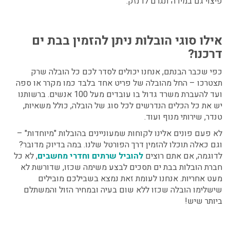
פיצוי גם במידה ונגרם לו נזק.
אילו סוגי הובלות ניתן להזמין בבת ים
דרכנו?
כפי שכבר הבנתם, אנחנו יכולים לסדר לכם כל הובלה שרק
תצטרכו – החל מהובלה של פריט אחד בלבד כמו מקרר או ספה
ועד להעברת משרד גדול בו עובדים מעל 100 אנשים. ברשותנו
יש את כל הכלים הנדרשים לכל סוג של הובלה, כולל משאיות,
טנדר, שירותי מנוף ועוד.
לא פעם פונים אלינו לקוחות שמעוניינים בהובלות "מיוחדות" –
וגם כאלה תוכלו להזמין דרך הפורטל שלנו. במה בדיוק מדובר?
לדוגמה, אם אתם רוצים
להוביל שרתים וחדרי מחשבים
, לא כל
חברת הובלות בבת ים תסכים לבצע משימה שכזו, שדורשת לא
מעט אחריות. אנחנו לעומת זאת נמצא בשבילכם מובילים
שישלימו הובלה שכזו ללא שום בעיה ובמחיר הזול והמשתלם
ביותר שיש!