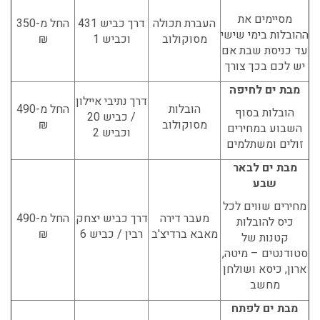
מסיימים את
העברת תכולה
דרך כביש 431
החל מ-350
ההובלות בימי שישי
מסוקולוב
וכביש 1
₪
עד כניסת שבת אם
יש לכם בכך צורך
מבת ים לחיפה
דרך נתיבי איילון
הובלות
החל מ-490
הובלות בסוף
/ כביש 20
מסוקולוב
₪
השבוע במחירים
וכביש 2
זולים ומשתלמים
מבת ים לבאר
שבע
מחירים שווים לכל
מעבר דירה
דרך כביש יצחק
החל מ-490
כיס להובלות
מאבא ברדיצ'ב
רבין / כביש 6
₪
קטנות של
סטודנטים – מיטה,
ארון, כיסא ושולחן
מחשב
מבת ים לפתח