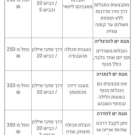
/ כביש 20
מתבצעות בסבלות
מאברהם ליוואי
₪
וכביש 5
דרך חדר מדרגות
ללא תוספת
תשלום עד קומה
שנייה
מבת ים להרצליה
העברת תכולה
דרך נתיבי איילון
החל מ-250
הובלות משרדים
מהעבודה
/ כביש 20
₪
תוך יום אחד בלבד,
כולל מנוף
מבת ים לנתניה
אנו מבצעים גם
מעבר דירה
דרך נתיבי איילון
החל מ-320
הובלות מנוף
מהפטמן
/ כביש 20
₪
בשעות הלילה
ובסופי השבוע
מבת ים לחדרה
דרך נתיבי איילון
ניתן לקבל דרכנו
הובלת תכולה
החל מ-350
/ כביש 20
שירותי אריזה או
מיצחק שדה
₪
וכביש 2