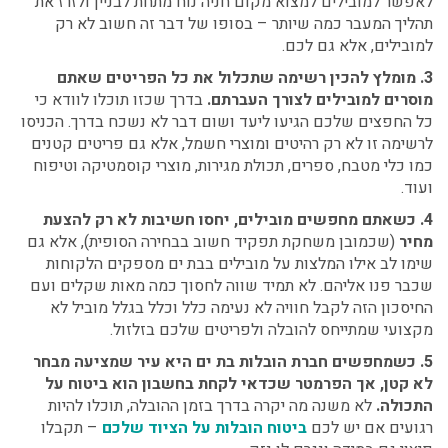
לאפשר למובילים למצוא מקום חניה נוח מתחת לבניין ולזרז את
תהליך המעבר כמה שיותר – בסופו של דבר זה חשוב לא רק
למובילים, אלא גם לכם.
3. מומלץ להכין רשימה שתכלול את כל הפריטים שאתם
מוסרים למובילים לצורך העברתם.
בדרך שכזו תוכלו לוודא כי
כל החפצים שלכם הגיעו ליעד ושום דבר לא נשכח בדרך. הכניסו
לרשימה זו לא רק רהיטים ומוצרי חשמל, אלא גם פריטים קטנים
כמו כלי מטבח, ספרים, תכולת מגירות, מוצרי קוסמטיקה וטיפוח
ועוד.
4. כשאתם מחפשים מובילים, יחסו חשיבות לא רק להצעת
מחיר
(שכמובן משחקת תפקיד חשוב בבחירה הסופית), אלא גם
שימו לב אילו המלצות על מובילים בבת ים מספקים הלקוחות
שכבר פנו אליהם. לא תמיד שווה לחסוך כמה מאות שקלים ועם
החיסכון הזה לקבל חוויה לא נעימה כלל וכלל בגלל מוביל לא
מקצועי שמתייחס להובלה ולפריטים שלכם בזלזול.
5. כשמחפשים
חברת הובלות בת ים
היא עיר שמציעה מבחר
לא קטן, אך הפרמטר שכדאי לקחת בחשבון הוא ביטוח על
התכולה.
לא משנה מה יקרה בדרך בזמן ההובלה, תוכלו להיות
רגועים אם יש לכם
ביטוח הובלות על הציוד שלכם
– תקבלו