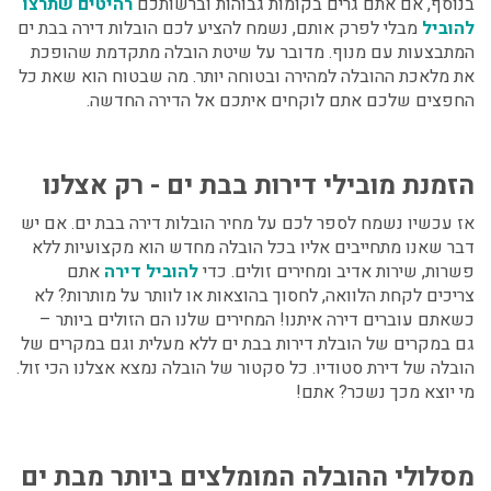
בנוסף, אם אתם גרים בקומות גבוהות וברשותכם
רהיטים שתרצו
להוביל
מבלי לפרק אותם, נשמח להציע לכם הובלות דירה בבת ים
המתבצעות עם מנוף. מדובר על שיטת הובלה מתקדמת שהופכת
את מלאכת ההובלה למהירה ובטוחה יותר. מה שבטוח הוא שאת כל
החפצים שלכם אתם לוקחים איתכם אל הדירה החדשה.
הזמנת מובילי דירות בבת ים - רק אצלנו
אז עכשיו נשמח לספר לכם על מחיר הובלות דירה בבת ים. אם יש
דבר שאנו מתחייבים אליו בכל הובלה מחדש הוא מקצועיות ללא
פשרות, שירות אדיב ומחירים זולים. כדי
להוביל דירה
אתם
צריכים לקחת הלוואה, לחסוך בהוצאות או לוותר על מותרות? לא
כשאתם עוברים דירה איתנו! המחירים שלנו הם הזולים ביותר –
גם במקרים של הובלת דירות בבת ים ללא מעלית וגם במקרים של
הובלה של דירת סטודיו. כל סקטור של הובלה נמצא אצלנו הכי זול.
מי יוצא מכך נשכר? אתם!
מסלולי ההובלה המומלצים ביותר מבת ים