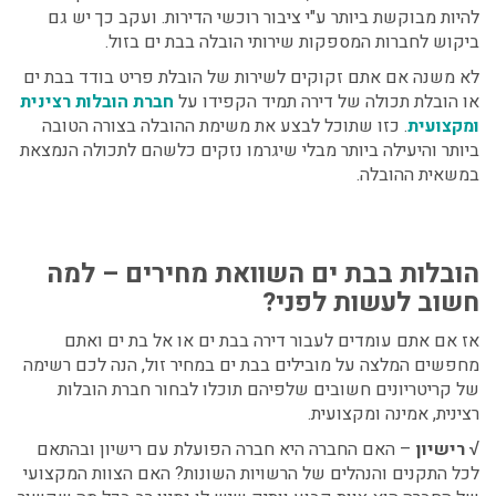
להיות מבוקשת ביותר ע"י ציבור רוכשי הדירות. ועקב כך יש גם
ביקוש לחברות המספקות שירותי הובלה בבת ים בזול.
לא משנה אם אתם זקוקים לשירות של הובלת פריט בודד בבת ים
או הובלת תכולה של דירה תמיד הקפידו על
חברת הובלות רצינית
ומקצועית
. כזו שתוכל לבצע את משימת ההובלה בצורה הטובה
ביותר והיעילה ביותר מבלי שיגרמו נזקים כלשהם לתכולה הנמצאת
במשאית ההובלה.
הובלות בבת ים השוואת מחירים – למה
חשוב לעשות לפני?
אז אם אתם עומדים לעבור דירה בבת ים או אל בת ים ואתם
מחפשים המלצה על מובילים בבת ים במחיר זול, הנה לכם רשימה
של קריטריונים חשובים שלפיהם תוכלו לבחור חברת הובלות
רצינית, אמינה ומקצועית.
√ רישיון
– האם החברה היא חברה הפועלת עם רישיון ובהתאם
לכל התקנים והנהלים של הרשויות השונות? האם הצוות המקצועי