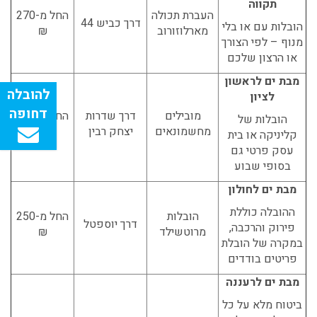
תקווה
העברת תכולה
החל מ-270
דרך כביש 44
הובלות עם או בלי
מארלוזורוב
₪
מנוף – לפי הצורך
או הרצון שלכם
מבת ים לראשון
לציון
מובילים
דרך שדרות
החל מ-250
הובלות של
מחשמונאים
יצחק רבין
₪
קליניקה או בית
עסק פרטי גם
בסופי שבוע
מבת ים לחולון
ההובלה כוללת
הובלות
החל מ-250
דרך יוספטל
פירוק והרכבה,
מרוטשילד
₪
במקרה של הובלת
פריטים בודדים
מבת ים לרעננה
ביטוח מלא על כל