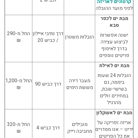
קרטונים לאריזה
לפני מועד ההובלה
מבת ים לכפר
סבא
דרך נתיבי איילון
החל מ-290
ישנה אפשרות
הובלות משטרן
/ כביש 20
₪
לביצוע עצירה
בדרך לאיסוף
פריטים נוספים
מבת ים לאילת
הובלות 24 שעות
מעבר דירה
החל מ-1,200
ביממה, גם
דרך כביש 90
מששת הימים
₪
בשישי-שבת,
במחירים זולים
מהרגיל
מבת ים לאשקלון
אריזה ופריקה על
מובילים
החל מ-320
דרך כביש 4
ידינו – אנו מסדרים
מחביבה רייק
₪
את כל הפריטים