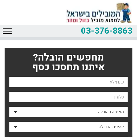
03-376-8863
מחפשים הובלה?
איתנו תחסכו כסף
שם השולח
טלפון
מאיפה ההובלה
לאיפה ההובלה