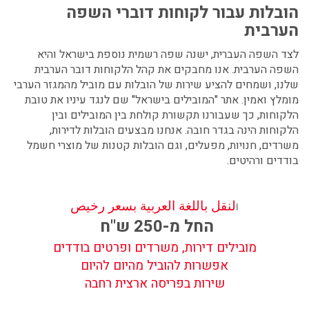
הובלות עבור לקוחות דוברי השפה
הערבית
לצד השפה העברית, ישנה שפה רשמית נוספת בישראל והיא
השפה הערבית. אנו מחבקים את קהל הלקוחות דובר הערבית
שלנו, ושמחים להציע שירות של הובלות עם
מוביל מהמגזר הערבי
מומלץ ואמין
. אתר "המובילים בישראל" שם לנגד עיניו את טובת
הלקוחות, כך שעבורנו תקשורת קולחת בין המובילים ובין
הלקוחות הינה בגדר חובה. אנחנו מבצעים הובלות לדירות,
משרדים, חנויות, מפעלים, וגם הובלות קטנות של מוצרי חשמל
בודדים ורהיטים.
لنقل باللغة العربية بسعر رخيص
ا
החל מ-250 ש"ח
מובילים דירות, משרדים ופרטים בודדים
אפשרות להוביל מהיום להיום
שירות בפריסה ארצית רחבה