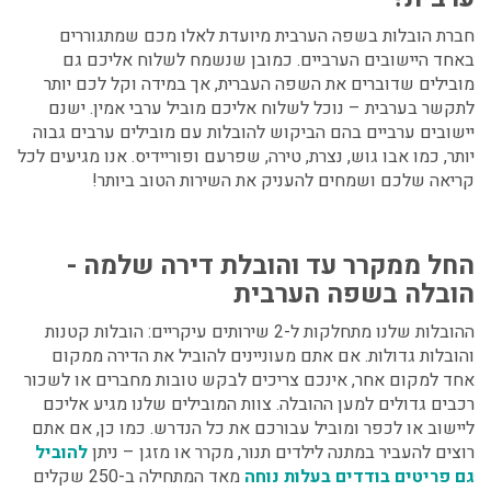
חברת הובלות בשפה הערבית
מיועדת לאלו מכם שמתגוררים
באחד היישובים הערביים. כמובן שנשמח לשלוח אליכם גם
מובילים שדוברים את השפה העברית, אך במידה וקל לכם יותר
לתקשר בערבית – נוכל לשלוח אליכם מוביל ערבי אמין. ישנם
יישובים ערביים בהם הביקוש להובלות עם מובילים ערבים גבוה
יותר, כמו אבו גוש, נצרת, טירה, שפרעם ופוריידיס. אנו מגיעים לכל
קריאה שלכם ושמחים להעניק את השירות הטוב ביותר!
החל ממקרר עד והובלת דירה שלמה -
הובלה בשפה הערבית
ההובלות שלנו מתחלקות ל-2 שירותים עיקריים: הובלות קטנות
והובלות גדולות. אם אתם מעוניינים להוביל את הדירה ממקום
אחד למקום אחר, אינכם צריכים לבקש טובות מחברים או לשכור
רכבים גדולים למען ההובלה. צוות המובילים שלנו מגיע אליכם
ליישוב או לכפר ומוביל עבורכם את כל הנדרש. כמו כן, אם אתם
רוצים להעביר במתנה לילדים תנור, מקרר או מזגן – ניתן
להוביל
גם פריטים בודדים בעלות נוחה
מאד המתחילה ב-250 שקלים