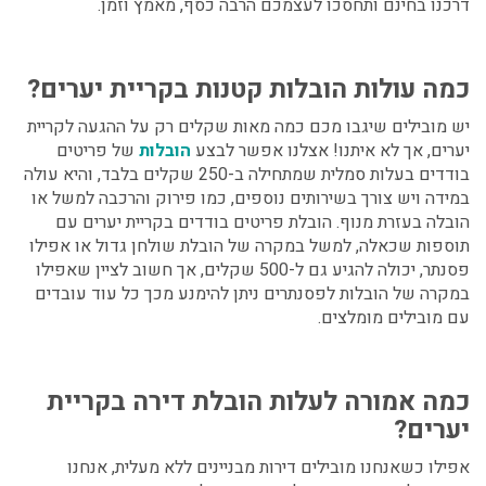
דרכנו בחינם ותחסכו לעצמכם הרבה כסף, מאמץ וזמן.
כמה עולות
הובלות קטנות בקריית יערים?
יש מובילים שיגבו מכם כמה מאות שקלים רק על ההגעה לקריית
יערים, אך לא איתנו! אצלנו אפשר לבצע
הובלות
של פריטים
בודדים בעלות סמלית שמתחילה ב-250 שקלים בלבד, והיא עולה
במידה ויש צורך בשירותים נוספים, כמו פירוק והרכבה למשל או
הובלה בעזרת מנוף.
הובלת פריטים בודדים בקריית יערים
עם
תוספות שכאלה, למשל במקרה של הובלת שולחן גדול או אפילו
פסנתר, יכולה להגיע גם ל-500 שקלים, אך חשוב לציין שאפילו
במקרה של הובלות לפסנתרים ניתן להימנע מכך כל עוד עובדים
עם מובילים מומלצים.
כמה אמורה לעלות
הובלת דירה בקריית
יערים?
אפילו כשאנחנו מובילים דירות מבניינים ללא מעלית, אנחנו