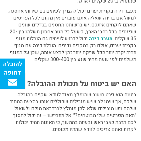
שמתחיל ב-20 שקלים לארגז.
מעבר דירה בקריית יערים
יכול להצריך לעיתים גם שירותי אחסנה,
למשל אם בדירה שאליה אתם עוברים אין מקום לכל הפריטים
שאתם לוקחים איתכם. יש ברשותנו מחסנים בגדלים שונים
שפזורים בכל רחבי הארץ, כשעל כל מטר אחסון תשלמו בין 20-
35 שקלים.
מעבר דירה
יכול לדרוש לעיתים גם הובלות מנוף
בקריית יערים, אולם רק במקרים נדירים. הובלת דירה עם מנוף
תהיה יקרה יותר ככל שייקח יותר זמן לבצע אותה, שכן על המנוף
משלמים לפי שעה מחיר שנע בין 300-400 שקלים.
האם יש ביטוח על תכולת ההובלה?
ביטוח הוא פרט חשוב שמומלץ מאוד לוודא שקיים בהובלה
שלכם, אך שימו לב שיש מובילים שכוללים אותו בהצעת המחיר
שלהם ויש מובילים שלא. לכן מומלץ לברר זאת מולם ולשאול
"האם הפריטים שלי מבוטחים?". אל תתביישו – זה יכול לחסוך
לכם הרבה כאבי ראש ובעיות בהמשך, כי תאונות תמיד יכולות
לקרות ואתם צריכים לוודא שתהיו מכוסים.