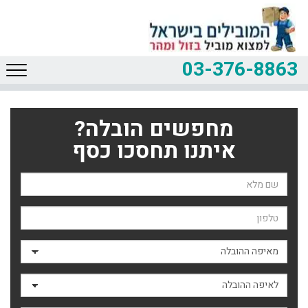
03-376-8863
מחפשים הובלה?
איתנו תחסכו כסף
שם השולח
טלפון
מאיפה ההובלה
לאיפה ההובלה