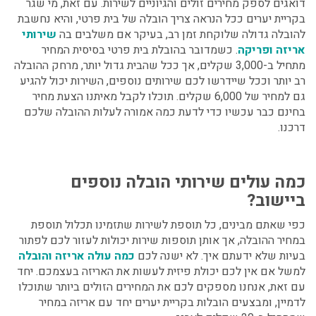
דואגים לספק מחירים זולים והגיוניים לשירות. עם זאת, מי שגר
בקריית יערים ככל הנראה צריך הובלה של בית פרטי, והיא נחשבת
להובלה גדולה שלוקחת זמן רב, בעיקר אם משלבים בה
שירותי
אריזה ופריקה
. כשמדובר בהובלת בית פרטי בסיסית המחיר
מתחיל ב-3,000 שקלים, אך ככל שהבית גדול יותר, מרחק ההובלה
רב יותר וככל שיידרשו לכם שירותים נוספים, השירות יכול להגיע
גם למחיר של 6,000 שקלים. תוכלו לקבל מאיתנו הצעת מחיר
בחינם כבר עכשיו כדי לדעת כמה אמורה לעלות ההובלה שלכם
דרכנו.
כמה עולים שירותי הובלה נוספים
ביישוב?
כפי שאתם מבינים, כל תוספת לשירות שתזמינו תכלול תוספת
במחיר ההובלה, אך אותן תוספות שירות יכולות לעזור לכם לפתור
בעיות שלא ידעתם איך. לא ישנה לכם
כמה עולה אריזה והובלה
למשל אם אין לכם יכולת פיזית לעשות את האריזה בעצמכם. יחד
עם זאת, אנחנו מספקים לכם את המחירים הזולים ביותר שתוכלו
לדמיין, ומבצעים הובלות בקריית יערים יחד עם אריזה במחיר