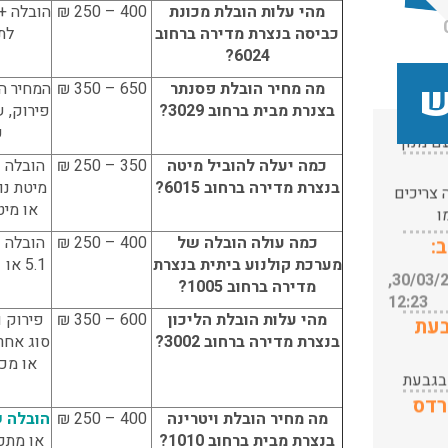
 בגבעת
מהי עלות הובלת מכונת
400 – 250 ₪
הובלה +
02/05/2019
ות החל
רדס
כביסה בנצרת מדירה ברחוב
לת
מה עם
הזמנתי מעבר
6024?
דירה מחיפה
ם מנוף
ש
מה מחיר הובלת פסנתר
650 – 350 ₪
המחיר הי
עודכן לאחרונה: 24/02/2026,
לפרדס חנה,
ובלת
בצנרת מבית ברחוב 3029?
פירוק, 
10:42
ממש תוך
נוף.
כ
צריכים
כמה דקות
עודכן לאחרונה: 24/02/2026,
ו
סגרתי עם
כמה יעלה להוביל מיטה
350 – 250 ₪
הובלה ש
10:42
:
מוביל מהאתר
בנצרת מדירה ברחוב 6015?
מיטת נו
י אריזה
כולל אריזה
או מיט
עודכן לאחרונה: 30/03/2026,
בלת
ופריקה, הכל
כמה עולה הובלה של
400 – 250 ₪
הובלה ש
12:23
הגיע כמו
מערכת קולנוע ביתית בנצרת
בעת
עודכן לאחרונה: 31/05/2026,
שצריך ללא
מדירה ברחוב 1005?
15:42
שום נזק,
הצוות תיתק
מהי עלות הובלת הליכון
600 – 350 ₪
פירוק ו
 בגבעת
עבודה ותוך
בנצרת מדירה ברחוב 3002?
סוג אחר
ות החל
רדס
שעה וחצי
או מכא
מה עם
הכל כבר היה
ם מנוף
בחדרים
עודכן לאחרונה: 24/02/2026,
מה מחיר הובלת ויטרינה
400 – 250 ₪
הובלה ש
ובלת
בדירה
10:42
בנצרת מבית ברחוב 1010?
או מתכ
נוף.