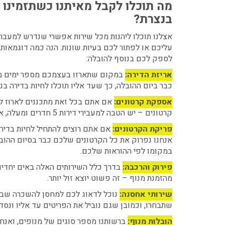
מה תוכלו לקבל מאיתנו כשתזמינו 
בנצרת?
אצלנו תוכלו ליהנות מכל שירות אפשרי שנדרש למעבר 
עליכם או לפתור לכם בעיות שונות. הנה כמה דוגמאות 
לספק לכם בנוסף להובלה:
אריזת הדירה:
במקום שתארזו בעצמכם מספר ימים מר
כבר ביום ההובלה, כך שעד אליו תוכלו לחיות בדירה בנו
אספקת קרטונים:
אם אתם בכל זאת מתכננים לארוז ל
קרטונים – יש הטבה למעבירי דירות 5 חדרים ומעלה, אז שווה לברר!
פריקת הקרטונים:
אם אתם רוצים להתחיל לחיות בדיר
אנחנו נפרוק את כל הקרטונים שלכם כבר בסיום ההובל
במקומו לפי ההוראות שלכם.
פירוק והרכבה:
בדרך כלל השירותים האלה באים יחדיו 
מהזמנת מנוף – זה פשוט יוצא זול יותר.
שירותי אחסנה:
נוכל לדאוג לכם למחסן להשכרה שבו 
שתבחרו, וכמובן שגם נוביל את הפריטים עד אליו ונסדר
הובלות מנוף:
ברשותנו מספר סוגים של מנופים, ואנחנו