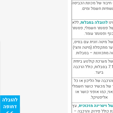
 חיבור של מכונת הכביסה
שתיות חשמל ומים.
נו
להובלה בסבלות
, ללא
של פסנתר חשמלי, פסנתר
נף ופסנתר עומד.
ל מיטה זוגית עם בסיס,
ער מתקפלת (מיטה וחצי)
ה מתכווננת – בסבלות.
ל מערכת קולנוע ביתית
5.1 או 7.1 בסבלות, כולל הרכבה
ביעד.
הרכבה של הליכון או כל
 של מכשיר כושר חשמלי
ני, כמו אופני כושר או
אליפטיקל.
ל ויטרינה מזכוכית
, עץ
ת כולל פירוק והרכבה –