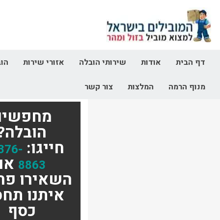
דף הבית
אודות
שירותי הובלה
אזורי שירות
הוב
מנוף הרמה
המלצות
צור קשר
מחפשים
הובלה?
חייגו:
376-
או
8863
השאירו פר
איתנו תחס
כסף