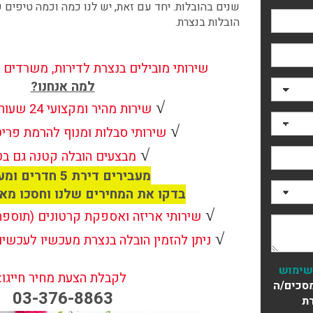
שנים בהובלות. יחד עם זאת, יש לנו כמה וכמה טיפים 
הובלות בנצרת.
שירותי מובילים בנצרת לדירות, משרדים 
למה אנחנו?
√
שירות מהיר ומקצועי 24 שעות ביממה
√
שירותי סבלות ומנוף להרמת פרי
√
מבצעים הובלה קטנה גם בט
מעבירים דירת 5 חדרים ומעלה?
בדקו את המחירים שלנו וחסכו מא
√
שירותי אריזה ואספקת קרטונים (תוספ
√
ניתן להזמין הובלה בנצרת מעכשיו לעכשיו
שימוש
לקבלת הצעת מחיר חייגו:
סכים/ה
03-376-8863
ת