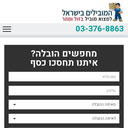
03-376-8863
מחפשים הובלה?
איתנו תחסכו כסף
שם השולח
טלפון
מאיפה ההובלה
לאיפה ההובלה