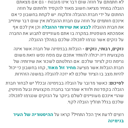
לא חתמתם על חוזה שום דבר אינו מובטח - גם אם מצאתם
הובלה במחיר מציאה חשוב מאוד להקפיד ולחתום על חוזה
החתום על ידי חברת ההובלה והלקוח. יש לקחת בחשבון כי אם
אינכם חותמים על חוזה עם חברת ההובלות אין שום דבר שיחייב
את חברת ההובלה
לבצע את שירותי ההובלה
וכן אין לכם אף
אסמכתא משפטית במקרה בו אתם מעוניינים לתבוע את החברה
על נזקים אשר נגרמו לתכולה שלכם במהלך ההובלה.
נזקים, רבותי, נזקים -
הובלות בבנימינה של חברה אשר אינה
מקצועית דיה יכולה להותיר אתכם עם מפח נפש וזאת משום
גרימת נזק לציוד שלכם. אם החלטתם לשכור את שירותיה של
חברת הובלות אשר מציעה
מחיר זול מאוד
, קחו בחשבון כי יכול
להיות מצב בו הציוד שלכם לא יזכה להובלה במשנה הזהירות.
לסיכום:
כאשר מדובר על הובלה בבנימינה ובכלל יש לבחור חברת
הובלה בקפדנות ולוודא שמדובר בחברה מקצועית ובעל מוניטין,
שהרי אינכם מעוניינים לשלם ביוקר על הנזקים שנגרמו לתכולה
שלכם בגלל תהליך הובלה לקוי.
רוצים לדעת איך הכל התחיל? קראו על
ההיסטוריה של העיר
בנימינה