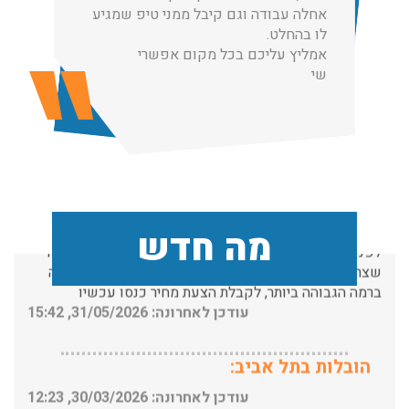
 עבודה וגם קיבל ממני טיפ שמגיע
אחלה עבו
החלט.
לו בהחלט
הובלות מנוף בפרדס חנה:
ץ עליכם בכל מקום אפשרי
אמליץ על
שי
העברת פריטים כבדים עם מנוף בפרדס חנה ואפשרות הובלת
תכולת דירה שלמה עם מנוף.
עודכן לאחרונה: 24/02/2026, 10:42
שירותי אריזה:
לפני שמתבצעת ההובלה צריכים לדאוג לארוז את הכל כמו
מה חדש
שצריך! פורטל המובילים בישראל מציע לכם שירותי אריזה
ברמה הגבוהה ביותר, לקבלת הצעת מחיר כנסו עכשיו
עודכן לאחרונה: 31/05/2026, 15:42
הובלות בתל אביב:
עודכן לאחרונה: 30/03/2026, 12:23