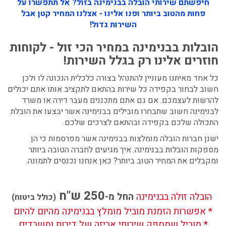
חיפשתם שירותי הובלה בבנימינה בזול? אל תתפשרו על
פחות מהטוב ביותר ופנו אלינו - אצלנו המחיר קטן אבל
השירות גדול!
הובלות בבנימינה במחיר הכי זול - לקוחות
חוזרים אלינו רק בגלל השירות!
כל אחד מאיתנו מעוניין להתנהל בצורה כלכלית הנכונה לו ולכן
חשוב לבחור בקפידה כל שירות בהתאם לתקציב אותו אתם יכולים
להרשות לעצמכם. אם גם אתם מתכננים מעבר דירה או משרד
לבנימינה חשוב שתבחרו מובילים בבנימינה אשר יבצעו את הובלת
התכולה שלכם בקפידה ובהתאם לצרכים שלכם.
ישנן חברות הובלה מומלצות בבנימינה אשר מפרסמות כי הן
מספקות הובלות בבנימינה. איך מגיעים לחברה הטובה ביותר
ומקבלים את המחיר הטוב ביותר? כאן אנחנו נכנסים לתמונה.
250 ש"ח
הובלה זולה בבנימינה
החל מ-
(כולל ביטוח)
* אפשרות הזמנת מוביל מומלץ בבנימינה מהיום להיום
* מוביל שמספק שירותי אריזה של דירות ומשרדים