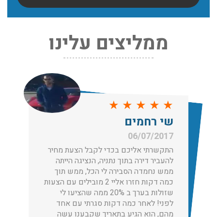
שירותי אריזה:
ממליצים עלינו
לפני שמתבצעת ההובלה צריכים לדאוג לארוז את הכל כמו
שצריך! פורטל המובילים בישראל מציע לכם שירותי אריזה
ברמה הגבוהה ביותר, לקבלת הצעת מחיר כנסו עכשיו
עודכן לאחרונה: 31/05/2026, 15:42
הובלות בתל אביב:
★
★
★
★
★
★
★
עודכן לאחרונה: 30/03/2026, 12:23
רחמים
שי רח
07/2017
06/07/2
רתי אליכם בכדי לקבל הצעת מחיר
התקשרתי 
ר דירה בתוך נתניה, הנציגה הייתה
להעביר די
הובלות מנוף בגבעת שמואל:
נחמדה הסבירה לי הכל, ממש תוך
ממש נחמד
כמה דקות חזרו אליי 2 מובילים עם הצעות
שירותי הובלה עם מנוף בגבעת שמואל לכל סוגי ההובלות
שזולות בערך ב 20% ממה שהציעו לי
החל מהובלת תכולת דירה שלמה עם מנוף ועד פריט בודד.
! לאחר כמה דקות סגרתי עם אחד
לפני! לא
עודכן לאחרונה: 24/02/2026, 10:42
 הוא הגיע בתאריך שקבענו עשה
מהם, הוא