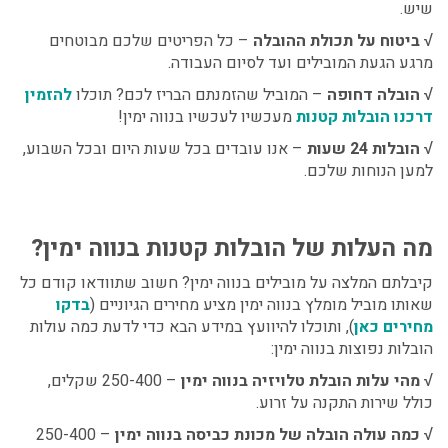
שיש.
√
ביטוח על תכולת ההובלה
– כל הפריטים שלכם מבוטחים
מרגע הגעת המובילים ועד לסיום העבודה.
√
הובלה דחופה
– המוביל שהזמנתם הבריז לכם? תוכלו
להזמין
דרכנו הובלות קטנות
מעכשיו לעכשיו בנווה ימין!
√
הובלות 24 שעות
– אנו עובדים בכל שעות היום ובכל השבוע,
למען הנוחות שלכם.
מה העלות של
הובלות קטנות בנווה ימין?
קיבלתם
המלצה על מובילים בנווה ימין
?
חשוב שתוודאו קודם כל
שאותו
מוביל מומלץ בנווה ימין
מציע מחירים הגיוניים (
בדקו
מחירים כאן
), ותוכלו להיוועץ במידע הבא כדי לדעת כמה עולות
הובלות נפוצות בנווה ימין:
√
מהי עלות הובלת טלויזיה בנווה ימין
– 250-400 שקלים,
כולל שירות התקנה על זרוע.
√
כמה עולה הובלה של מכונת כביסה בנווה ימין
– 250-400