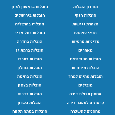
מחירון הובלות
הובלות בראשון לציון
הובלות מנוף
הובלות בירושלים
הובלות מנוף בפרדס חנה:
הצהרת נגישות
הובלות בהרצליה
העברת פריטים כבדים עם מנוף בפרדס חנה ואפשרות הובלת
תכולת דירה שלמה עם מנוף.
תנאי שימוש
הובלות בתל אביב
עודכן לאחרונה: 24/02/2026, 10:42
מדיניות פרטיות
הובלות בחדרה
מאמרים
הובלות ברמת גן
הובלות סטודנטים
הובלות במרכז
הובלות מיוחדות
הובלות בחולון
הובלות מהיום למחר
הובלות בחיפה
מובילים
הובלות בצפון
אחסון תכולת דירה
הובלות בדרום
קרטונים למעבר דירה
הובלות בשרון
מחסנים להשכרה
הובלות בפתח תקווה