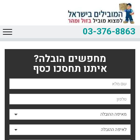
03-376-8863
מחפשים הובלה?
איתנו תחסכו כסף
שם השולח
טלפון
מאיפה ההובלה
לאיפה ההובלה