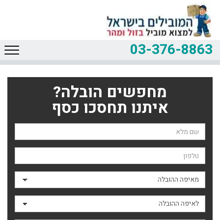
03-376-8863
מחפשים הובלה?
איתנו תחסכו כסף
שם השולח
טלפון
מאיפה ההובלה
לאיפה ההובלה