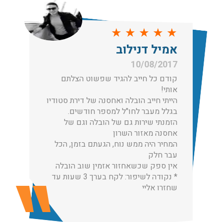
עודכן לאחרונה: 31/05/2026, 15:42
★
★
★
★
★
הובלות בתל אביב:
אמיל דנילוב
עודכן לאחרונה: 30/03/2026, 12:23
10/08/2017
קודם כל חייב להגיד שפשוט הצלתם
אותי!
הייתי חייב הובלה ואחסנה של דירת סטודיו
בגלל מעבר לחו"ל למספר חודשים.
הובלות מנוף בגבעת שמואל:
הזמנתי שירות גם של הובלה וגם של
שירותי הובלה עם מנוף בגבעת שמואל לכל סוגי ההובלות
אחסנה מאזור השרון
החל מהובלת תכולת דירה שלמה עם מנוף ועד פריט בודד.
המחיר היה ממש נוח, הגעתם בזמן, הכל
עודכן לאחרונה: 24/02/2026, 10:42
עבר חלק
אין ספק שכשאחזור אזמין שוב הובלה
* נקודה לשיפור: לקח בערך 3 שעות עד
שחזרו אליי
הובלות מנוף בפרדס חנה:
העברת פריטים כבדים עם מנוף בפרדס חנה ואפשרות הובלת
תכולת דירה שלמה עם מנוף.