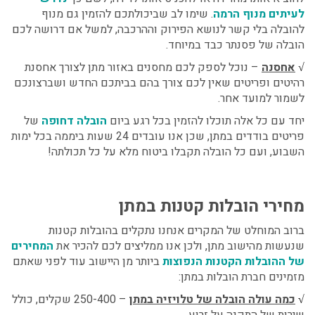
לעיתים מנוף הרמה
. שימו לב שביכולתכם להזמין גם מנוף
להובלה בלי קשר לנושא הפירוק וההרכבה, למשל אם דרושה לכם
הובלה של פסנתר כבד במיוחד.
אחסנה
–
נוכל לספק לכם מחסנים באזור מתן לצורך אחסנת
√
רהיטים ופריטים שאין לכם צורך בהם בביתכם החדש ושברצונכם
לשמור למועד אחר.
יחד עם כל אלה תוכלו להזמין בכל רגע ביום
הובלה דחופה
של
פריטים בודדים במתן
, שכן אנו עובדים 24 שעות ביממה בכל ימות
השבוע, ועם כל הובלה תקבלו ביטוח מלא על כל תכולתה!
מחירי הובלות קטנות במתן
ברוב המוחלט של המקרים אנחנו נתקלים בהובלות קטנות
שנעשות מהישוב מתן, ולכן אנו ממליצים לכם להכיר את
המחירים
של ההובלות הקטנות הנפוצות
ביותר מן היישוב עוד לפני שאתם
מזמינים חברת הובלות במתן:
כמה עולה הובלה של טלויזיה במתן
– 250-400 שקלים, כולל
√
שירות של התקנה על זרוע.