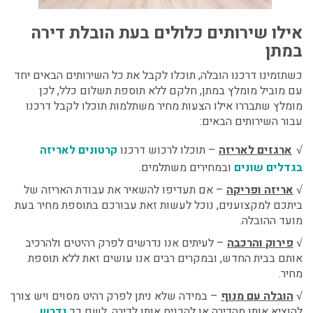
אילו שירותים כלולים בעת הובלת דירה
במתן
כשתזמינו דרכנו הובלה, תוכלו לקבל את כל השירותים הבאים יחד
עם מוביל מומלץ במתן, חלקם ללא תוספת תשלום כלל, לכן
מומלץ שתבררו אילו הצעות מחיר משתלמות תוכלו לקבל דרכנו
עבור השירותים הבאים:
ארגזים לאריזה
–
תוכלו לרכוש דרכנו
קרטונים לאריזה
√
בגדלים שונים
ובמחירים משתלמים.
אריזה ופריקה
–
אם תעדיפו להשאיר את עבודת האריזה של
√
ביתכם למקצוענים, נוכל לעשות זאת עבורכם בתוספת מחיר בעת
מועד ההובלה.
פירוק והרכבה
–
לעיתים אנו נדרשים לפרק רהיטים ולהרכיב
√
אותם בבית החדש, ובמקרים רבים אנו עושים זאת ללא תוספת
מחיר.
הובלה עם מנוף
–
במידה שלא ניתן לפרק רהיט מסוים ויש צורך
√
להוציא אותו מהדירה או להכניס אותו לדירה, לשם כך
נדרש