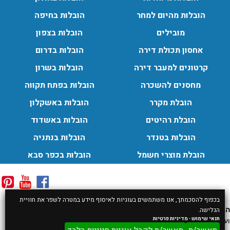
הובלות מהיום למחר
הובלות בחיפה
מובילים
הובלות בצפון
אחסון תכולת דירה
הובלות בדרום
קרטונים למעבר דירה
הובלות בשרון
מחסנים להשכרה
הובלות בפתח תקווה
הובלת מקרר
הובלות באשקלון
הובלת רהיטים
הובלות באשדוד
הובלות בטנדר
הובלות בנתניה
הובלת מוצרי חשמל
הובלות בכפר סבא
בכפוף להסכמתך, אנו משתמשים בעוגיות לאיסוף מידע במטרה לשפר את חוויית
הבהרה:
המחירים וזמני ההגעה המוצגים באתר נועדו להמחשה בלבד
הגלישה.
תנאי שימוש
-
מדיניות פרטיות
ועשויים להשתנות בהתאם לסוג ההובלה, מורכבות השירות, מיקום הלקוח