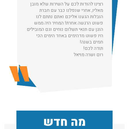
רצינו להודות לכם על השירות שלא מובן
עודכן לאחרונה: 30/03/2026, 12:23
מאליו, אחרי שנפלנו כבר עם חברת
הובלות הגענו אליכם ואתם נתתם לנו
פשוט הרגשה אחרת! המחיר היה ממש
הוגן עם תנאי תשלום נוחים וגם המובילים
היו פשוט מדהימים באחד הימים הכי
הובלות מנוף בגבעת שמואל:
חמים בשנה!
שירותי הובלה עם מנוף בגבעת שמואל לכל סוגי ההובלות
תודה לכם!
החל מהובלת תכולת דירה שלמה עם מנוף ועד פריט בודד.
רום ושרה מויאל
עודכן לאחרונה: 24/02/2026, 10:42
הובלות מנוף בפרדס חנה:
העברת פריטים כבדים עם מנוף בפרדס חנה ואפשרות הובלת
תכולת דירה שלמה עם מנוף.
עודכן לאחרונה: 24/02/2026, 10:42
מה חדש
שירותי אריזה: