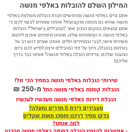
המילון השלם להובלות באלפי מנשה
אתם גרים באלפי מנשה ומחפשים חברת הובלות מומלצת באלפי
מנשה שהיא גם מנוסה ומקצועית? אנחנו שמחים לבשר לכם כי
אתם נמצאים במקום הנכון: אתר "המובילים בישראל"!
הובלות
באלפי מנשה
זו המומחיות שלנו, ואנחנו מזמינים אתכם ליהנות
משירות אישי, לבבי ובמחירים זולים. אנחנו שמים דגש רב על
בטיחות בהובלה, חיוך על פני המובילים ורצון לסייע לכם ביום
המעבר שלכם. צריכים
הובלה באלפי מנשה?
אנחנו כבר בדרך
אליכם!
שירותי הובלות באלפי מנשה במחיר הכי זול!
מ-250 ₪
הובלות קטנות באלפי מנשה החל
הובלת דירות באלפי מנשה מעכשיו לעכשיו
מעבירים דירת 5 חדרים ומעלה?
בדקו מחיר דרכנו וחסכו מאות שקלים
למה אנחנו?
- אפשרות להזמין הובלה דחופה באלפי מנשה מהרגע