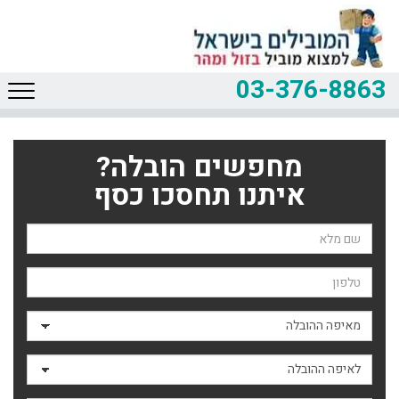
03-376-8863
מחפשים הובלה?
איתנו תחסכו כסף
שם השולח
טלפון
מאיפה ההובלה
לאיפה ההובלה