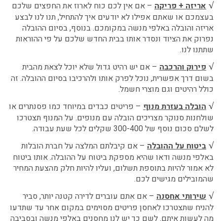
√
אריזה + פריקה
– אם אין לכם כוח לארוז את החפצים שלכם
בעצמכם או שאתם אפילו לא יודעים איך להתחיל, תנו לנו לבצע
אריזה והובלה באלפי מנשה
במקומכם
. בנוסף, בסיום ההובלה
נפרוק את הציוד ונסדר אותו בבית החדש שלכם על פי ההוראות
שתתנו לנו.
√
פירוק והרכבה
– אם יש רהיט גדול שלא יוכל לצאת מהבית
בשום דרך אפשרית, נוכל לפרק אותו ולהרכיבו בסיום ההובלה. זה
כולל רהיטים וגם מוצרי חשמל.
√
הובלה בעזרת מנוף
– פריטים כבדים במיוחד כמו פסנתרים או
שולחנות סנוקר מצריכים הובלה עם מנופים. על המנוף תצטרכו
לשלם סכום נוסף של 300-400 שקלים לכל שעת עבודה.
√
ביטוח על ההובלה
– אם קיבלתם המלצה על חברת הובלות
באלפי מנשה ודאו שהיא מספקת ביטוח על ההובלה. אותו ביטוח
לא אמור להיות בתוספת תשלום, ועליו להיות חלק מהצעת המחיר
שהמובילים מגישים לכם.
√
שירותי אחסנה
– אם אתם עוברים לדירה קטנה יותר, סביר
להניח שתצטרכו לאחסן פריטים מסוימים במקום אחר עד שתדעו
מה לעשות איתם. לשם כך יש לנו מחסנים באלפי מנשה ובסביבה