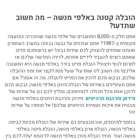
הובלה קטנה באלפי מנשה
– מה חשוב
שתדעו?
אתם חלק מ-8,000 התושבים של אלפי מנשה שהוכרזה כמועצה
מקומית ב-1987? אתם שוכנים על גבעה גבוהה במערב השומרון
ואנחנו שמחים להעניק לכם שירות גבוה! יש ברשותכם פריט
שאתם רוצים להעביר לידיים אחרות, לדירה החדשה שלכם או
לתרום לגוף חיצוני?
הובלת פריט בודד באלפי מנשה
היא התשובה
אליכם! מה חשוב לנו שתדעו? שעל מנת לקצר את זמני ההובלה
שלכם, נבקש מכם להכין את הפריט להובלה. מה זה אומר? אם
אתם מעוניינים בשירות של הובלת מזנון באלפי מנשה, נבקש מכם
לרוקן אותו מכל תכולה. לנוחיותכם, נמליץ לכם גם על שירות של
פירוק והרכבת הרהיטים
. פירוק והרכבת רהיטים באלפי מנשה
מבטיח את איכות ושמירת הרהיטים שלכם! אל תוותרו על שירות
זה!
בנוסף למזנונים, אנו מבצעים גם שירות של הובלת מכונת כביסה
באלפי מנשה, הובלת ארון באלפי מנשה, הובלת מיטה באלפי
מנשה ועוד.
מחיר הובלת מזרן באלפי מנשה לדוגמא יעלה לכם בין