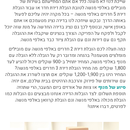
שייכת לנו! לא משנה כלל אם אתם הסתייעתם בשירות של
מובילים באלפי מנשה לטובת הובלת דירת חדר או עבור
הובלת
דירת 5 חדרים באלפי מנשה
– בכל מקרה יהיה עליכם לפעול
באותה הדרך. נבקש שיחכה לנו בדירה נציג מטעמכם או אתם
באופן אישי, ובנוסף לכך גם נציג בדירה החדשה על מנת שזה יוכל
לקבל ולפקח על הפריקה. הצורך בנציגים שיקבלו את ההובלה
תקף גם עם דירות וגם עם
הובלת ציוד כבד באלפי מנשה.
כמה תעלה לכם הובלת דירת 2 חדרים באלפי מנשה עם מובילים
מומלצים מטעמנו? בהנחה ומדובר רק על הובלה ללא
הובלה עם
מנוף באלפי מנשה
, המחיר יתחיל ב-900 שקלים ויכול להגיע לעד
1,800 שקלים. מה מחיר
הובלת דירת 3 חדרים באלפי מנשה
?
המחיר הינו בין 1,200-1,900 שקלים. אם תרצו לשדרג את ההובלה
עם שירותים של פירוק והרכבת הרהיטים בבית שלכם, אם יהיה
סיוע של מנוף
או צוות של אורזים ביום המעבר, הרי שתהיה
תוספת תשלום. לצד הובלות הדירה אנחנו מבצעים גם הובלות כמו
הובלת מכולה באלפי מנשה
וגם הובלת קרוואן באלפי מנשה.
לפרטים, דברו איתנו!