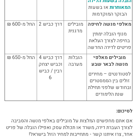
הובלה בשעות הלילה
המאוחרות
או בשעות
הבוקר המוקדמות
מאלפי מנשה לחיפה
מובילים
דרך כביש 2
החל מ-600 ₪
מדגנית
מנוף הובלה ימתין
בחיפה לצורך העלאת
פריטים לדירה החדשה
מובילים מאלפי
הובלות
דרך כביש 4
החל מ-650 ₪
מנשה לבאר שבע
מערבה
וכביש יצחק
רבין / כביש
לסטודנטים – מחירים
6
זולים בין הסמסטרים
ובחודש שלפני תחילת
שנת הלימודים
לסיכום:
אם אתם מחפשים המלצות על מובילים באלפי מנשה והסביבה
לצורך העברת דירה, משרד או תכולת עסק ואפילו הובלה של פריט
אחד, צרו איתנו קשר - מתחייבות למחיר הזול בישראל!