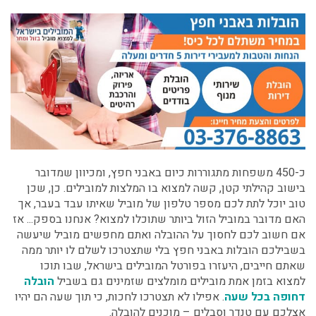
כ-450 משפחות מתגוררות כיום באבני חפץ, ומכיוון שמדובר
בישוב קהילתי קטן, קשה למצוא בו המלצות למובילים. כן, שכן
טוב יוכל לתת לכם מספר טלפון של מוביל שאיתו עבד בעבר, אך
האם מדובר במוביל הזול ביותר שתוכלו למצוא? אנחנו בספק... אז
אם חשוב לכם לחסוך על ההובלה ואתם מחפשים מוביל שיעשה
בשבילכם הובלות באבני חפץ בלי שתצטרכו לשלם לו יותר ממה
שאתם חייבים, היעזרו בפורטל המובילים בישראל, שבו תוכו
למצוא בזמן אמת מובילים מומלצים שזמינים גם בשביל
הובלה
דחופה בכל שעה
.
אפילו לא תצטרכו לחכות, כי תוך שעה הם יהיו
אצלכם עם טנדר וסבלים – מוכנים להובלה.