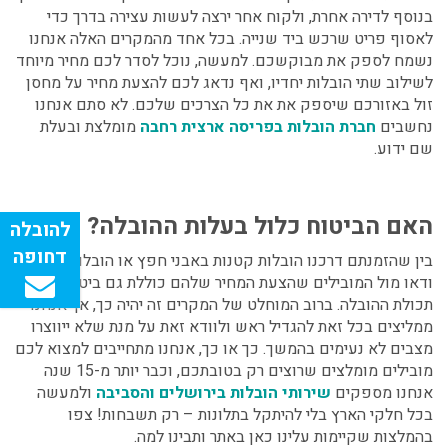
בנוסף לדירה אחרת, ולקוח אחר ירצה לעשות עצירה בדרך כדי
לאסוף פריט שרכש ביד שנייה. בכל אחד מהמקרים האלה אנחנו
נשמח לספק את מבוקשכם. למעשה, נוכל לסדר לכם מחיר מיוחד
לשילוב שתי הובלות יחדיו, ואף נדאג לכם להצעת מחיר על מחסן
זול באזורכם שיספק את את כל הצרכים שלכם. לא סתם אנחנו
נחשבים
חברת הובלות בפריסה ארצית רחבה
מומלצת ובעלת
שם ידוע.
האם הביטוח כלול בעלות ההובלה?
בין שהזמנתם דרכנו
הובלות קטנות באבני חפץ
או הובלות גדולות,
ודאו מול המובילים שהצעת המחיר שלהם כוללת גם ביטוח על
תכולת ההובלה. ברוב המוחלט של המקרים זה יהיה כך, אך אנחנו
ממליצים בכל זאת להגדיל ראש ולוודא זאת על מנת שלא ייווצרו
מצבים לא נעימים בהמשך. כך או כך, אנחנו מתחייבים למצוא לכם
מובילים מומלצים שרוצים רק בטובתכם, וכבר יותר מ-15 שנה
אנחנו מספקים
שירותי הובלות בירושלים והסביבה
ולמעשה
בכל חלקי הארץ בלי להיתקל בתלונות – רק תשבחות! צפו
בהמלצות שקיימות עלינו כאן באתר ותבינו למה.