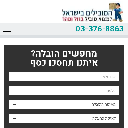
03-376-8863
מחפשים הובלה?
איתנו תחסכו כסף
שם השולח
טלפון
מאיפה ההובלה
לאיפה ההובלה