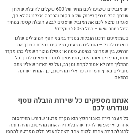
יש מובילים שיציעו לכם מחיר של 600 שקלים להובלת שולחן
שבסך הכל מצריך פירוק של 5 דקות והרכבה. אצלנו זה לא כך,
ואנחנו נמצא לכם את המוביל שיסכים לבצע הובלה קטנה במחיר
הזול ביותר שיש – החל מ-250 שקלים!
כשמזמינים דרכנו הובלות בטנדר באבני חפץ
המובילים שלנו
דואגים להכל – הסבלים מגיעים, מפרקים במידת הצורך את
הרהיט, בין שמדובר במיטה, ספה או אפילו מוצר חשמלי כמו מקרר
ותנור, מרפדים אותו היטב, מעמיסים לטנדר ויוצאים לדרך. כל
התהליך הזה לא אמור לקחת זמן רב, ועל פי האזור שאליו אתם
מובילים בארץ והמרחק עד אליו מהיישוב, כך המחיר ישתנה
בהתאם.
אנחנו מספקים כל שירות הובלה נוסף
שנדרש לכם
כל מעבר דירה באבני חפץ הוא מקרה פרטני שדורש התייחסות
אחרת, ואי אפשר להגיד שהובלת דירה אחת מהיישוב תהיה דומה
להובלת דירה אחרת. לקוח אחד ירצה להעביר חלק מפריטיו למחסן