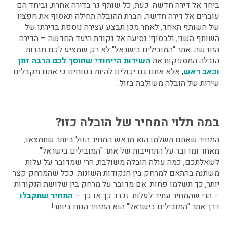
ביחד אל דירה חדשה. כעת, כל שותף גר בדירה אחרת, וביחד הם
עוברים אל דירה חדשה. חברת ההובלה תחילה תאסוף את חפציו
של השותף האחד, לאחר מכן תבצע עצירה נוספת בדירתו של
השותף השני, ולבסוף: נסיעה אל נקודת היעד החדשה – הדירה
החדשה. אתר "המובילים בישראל" לא רק שמציע לכם חברות
הובלה המספקות את
השירות הייחודי שחוסך לכם הרבה זמן
וכאב ראש
, אלא אתם גם יכולים להיות בטוחים כי אתם מקבלים
שירות של הובלה משולבת בזול.
במה תלוי המחיר של הובלה כזו?
המחיר שאתם תשלמו הוא מראש המחיר הזול ביותר שתמצאו,
מאחר ומדובר על התחייבות של אתר "המובילים בישראל".
לשאלתכם, כמה עולה הובלה משולבת, הרי שמדובר על עלות
משתנה בהתאם למרחק בין הנקודות השונות. ככל שהמרחק קצר
יותר, כך תשלמו פחות. אם מדובר על מרחק בין שלושת הנקודות
– הרי שהמחיר עתיד לעלות. זכרו: כך או כך –
המחיר שתקבלו
דרך אתר "המובילים בישראל" הוא המחיר הנוח ביותר!