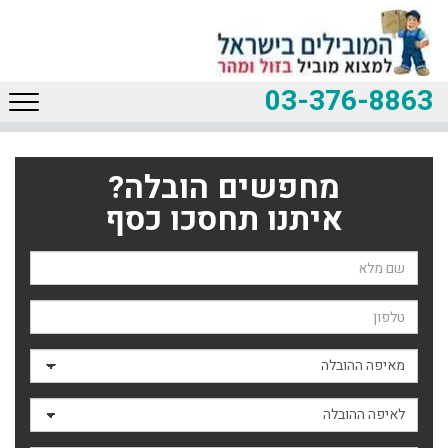
03-376-8863
מחפשים הובלה?
איתנו תחסכו כסף
שם השולח
טלפון
מאיפה ההובלה
לאיפה ההובלה