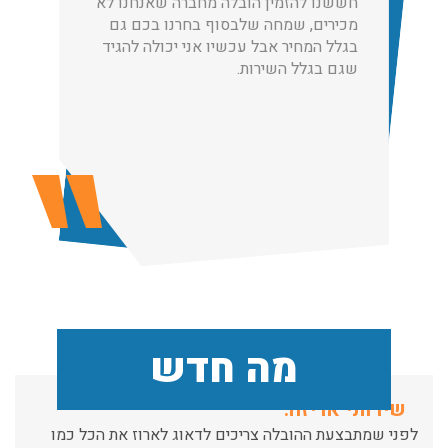
חששנו להזמין הובלה מחברה שאנחנו לא
מכירים, שמחה שלבסוף בחרנו בכם גם
בגלל המחיר אבל עכשיו אני יכולה להגיד
הובלות מנוף בגבעת שמואל:
שגם בגלל השירות.
שירותי הובלה עם מנוף בגבעת שמואל לכל סוגי ההובלות
החל מהובלת תכולת דירה שלמה עם מנוף ועד פריט בודד.
עודכן לאחרונה: 24/02/2026, 10:42
הובלות מנוף בפרדס חנה:
העברת פריטים כבדים עם מנוף בפרדס חנה ואפשרות הובלת
תכולת דירה שלמה עם מנוף.
עודכן לאחרונה: 24/02/2026, 10:42
מה חדש
שירותי אריזה:
לפני שמתבצעת ההובלה צריכים לדאוג לארוז את הכל כמו
שצריך! פורטל המובילים בישראל מציע לכם שירותי אריזה
ברמה הגבוהה ביותר, לקבלת הצעת מחיר כנסו עכשיו