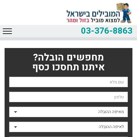
03-376-8863
מחפשים הובלה?
איתנו תחסכו כסף
שם השולח
טלפון
מאיפה ההובלה
לאיפה ההובלה