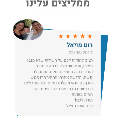
ממליצים עלינו
שירותי אריזה:
לפני שמתבצעת ההובלה צריכים לדאוג לארוז את הכל כמו
שצריך! פורטל המובילים בישראל מציע לכם שירותי אריזה
ברמה הגבוהה ביותר, לקבלת הצעת מחיר כנסו עכשיו
עודכן לאחרונה: 31/05/2026, 15:42
★
★
★
★
★
רום מויאל
הובלות בתל אביב:
22/05/2017
עודכן לאחרונה: 30/03/2026, 12:23
רצינו להודות לכם על השירות שלא מובן
מאליו, אחרי שנפלנו כבר עם חברת
הובלות הגענו אליכם ואתם נתתם לנו
פשוט הרגשה אחרת! המחיר היה ממש
הוגן עם תנאי תשלום נוחים וגם המובילים
הובלות מנוף בגבעת שמואל:
היו פשוט מדהימים באחד הימים הכי
שירותי הובלה עם מנוף בגבעת שמואל לכל סוגי ההובלות
חמים בשנה!
החל מהובלת תכולת דירה שלמה עם מנוף ועד פריט בודד.
תודה לכם!
עודכן לאחרונה: 24/02/2026, 10:42
רום ושרה מויאל