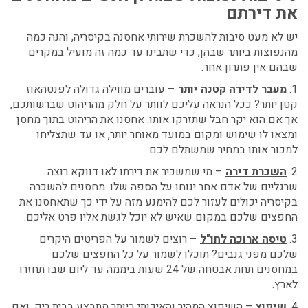
את דירתם
יש לא מעט סיבות להשכרת שירותי
אחסנה בקיסריה,
והנה כמה
מהנפוצות ביותר שבהן, כדי שתבינו עד כמה זה מועיל במקרים
שבהם אין פתרון אחר.
1.
מעבר לדירה קטנה יותר
– עוברים מווילה גדולה לפנטהאוז
קטן יותר? ככל הנראה עליכם לוותר על חלק מהריהוט שברשותכם,
אך אם הוא יקר חבל שתזרקו אותו. אחסנו את הריהוט בתוך מחסן
ומצאו לו שימוש ומקום במועד מאוחר יותר, או עד שתצליחו
למכור אותו במחיר שמשתלם לכם.
2.
השכרת דירה
– מי שמשכיר את דירתו לאו דווקא רוצה
שרגליים של אדם אחר ינוחו על הספה שלו. מחסנים להשכרה
בקיסריה יכולים לעזור לכם להימנע מזה על ידי כך שתאחסנו את
החפצים שלכם במקום שאיש לא יוכל לגשת אליו פרט אליכם.
3.
טיסה ארוכה לחו"ל
– רוצים לשמור על הפריטים היקרים
שלכם מפני גנבים? תוכלו לשמור על כל החפצים שלכם
במחסנים תחת אבטחה של 24 שעות ביממה עד ליום שבו תחזרו
לארץ.
4.
שיפוץ
– השיפוץ המהיר והאיכותי ביותר מתבצע בבית ריק, ואם