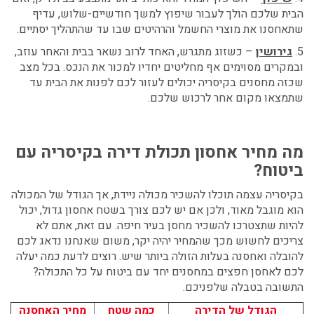
הבית שלכם הולך לעבור שיפוץ למשך חודשיים-שלוש, עדיף
שתאחסנו את מוצרי החשמל והרהיטים שבו עד שהתהליך יסתיים.
5.
גירושין
– כשזוג מתגרש, האחד לרוב נשאר בבית והאחר עוזב,
ובמקרים מסוימים אף מחליטים יחדיו למכור את הנכס. בכל מצב
שכזה מחסנים בקיסריה יכולים לעזור לכם לפנות את הבית עד
שתמצאו מקום אחר לרכוש שלכם.
מה מחיר
אחסון תכולת דירה בקיסריה עם
ביטוח?
בקיסריה עצמה תוכלו להשכיר מכולה ניידת, אך הגודל של המכולה
הוא מוגבל מאוד, ולכן אם יש לכם צורך בשטח אחסון גדול, יכול
להיות שתצטרכו להשכיר מחסן בעיר חיפה. עם זאת, אתם לא
צריכים לחשוש מכך שהמחיר יהיה יקר, משום שאנחנו נדאג לכם
להובלה ואחסנה בעלות הזולה ביותר שיש. רוצים לדעת כמה יעלה
לכם לאחסן חפצים במחסנים יחד עם ביטוח על כל התכולה?
התשובה בטבלה שלפניכם.
הגודל של הדירה
כמה שטח
מחיר האחסנה