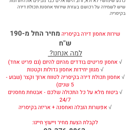
כרגע שימוש? לא ולא, ורוב הישראלים כבר מבינים את היתרונות
שיש לשמירה על רכושם בעזרת שירותי
אחסנת תכולת דירה
בקיסריה
.
מחיר החל מ-190
שירות אחסון דירה בקיסריה
ש"ח
למה אנחנו?
√
אחסון פריטים בודדים מהיום להיום (גם פריט אחד)
√
מגוון יחידות אחסון גדולות וקטנות
√
אחסון תכולת דירה בקיסריה לטווח ארוך וקצר (שבוע -
5 שנים)
√
ביטוח מלא על כל התכולה שלכם - אבטחת מחסנים
24/7
√
אפשרות הובלה ואחסנה + אריזה בקיסריה
לקבלת הצעת מחיר וייעוץ חייגו: